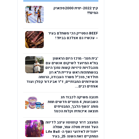
קיץ 2022-ימית 2000ספארק
המים!!!
BEEF הסטייק הכי משתלם בעיר
– עכשיו גם אצלכם בבית! !
'בית חנה'- מרכז היום הראשון
בת"א המיועד לשיקום אנשים עם
מוגבלויות פיזיות קשות נחנך היום
בהשתתפות ראש עיריית ת"א רון
חולדאי, מנכ"ל משרד העבודה, הרווחה
והשירותים החברתיים, ד"ר אביגדור קפלן ועוד
אורחים רבים....
תנובה משיקה לכבוד חג
השבועות, 4 מוצרים חדשים תחת
מותג 'השף הלבן', המבטיחים
תוצאה איכותית וקלות הכנה!
המעצב דרור קונטנטו עיצב לדיווה
העל זמנית סטלה עמר, שמלה
ייחודית לאירועי נשף ה- Life Ball
המתקיים זאת השנה 25, בעיר