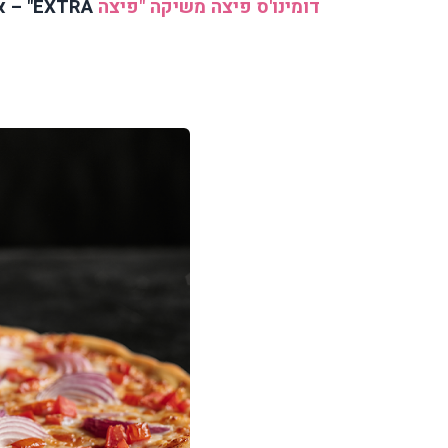
דומינו'ס פיצה משיקה "פיצה
EXTRA
" – 