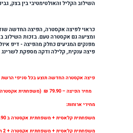
השילוב הקליל והאולטימטיבי בין בצק, גבינ
ומציעה גם אקסטרה טעם. בזכות השילוב בי
מפנקים המגיעים כחלק מהפיצה - דיפ איול
פיצה ענקית, קלילה ודקה מספקת לשרינג 
פיצה אקסטרה החדשה תוצע בכל סניפי הרשת החל מתאריך 5.7 ב
·
מחיר הפיצה – 79.90 ₪ (משפחתית אקסטרה
מחירי ארוחות:
משפחתית קלאסית + משפחתית אקסטרה ב 129.90
משפחתית קלאסית + משפחתית אקסטרה + 2 תוספות + 2 נלווים/קינוחים ב – 155 ₪