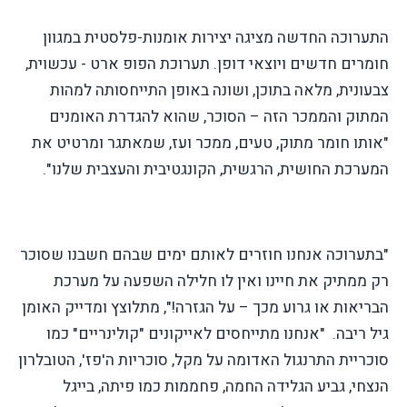
התערוכה החדשה מציגה יצירות אומנות-פלסטית במגוון
חומרים חדשים ויוצאי דופן. תערוכת הפופ ארט - עכשוית,
צבעונית, מלאה בתוכן, ושונה באופן התייחסותה למהות
המתוק והממכר הזה – הסוכר, שהוא להגדרת האומנים
"אותו חומר מתוק, טעים, ממכר ועז, שמאתגר ומרטיט את
המערכת החושית, הרגשית, הקונגטיבית והעצבית שלנו".
"בתערוכה אנחנו חוזרים לאותם ימים שבהם חשבנו שסוכר
רק ממתיק את חיינו ואין לו חלילה השפעה על מערכת
הבריאות או גרוע מכך – על הגזרה!", מתלוצץ ומדייק האומן
גיל ריבה.
"אנחנו מתייחסים לאייקונים "קולינריים" כמו
סוכריית התרנגול האדומה על מקל, סוכריות ה'פז', הטובלרון
הנצחי, גביע הגלידה החמה, פחממות כמו פיתה, בייגל