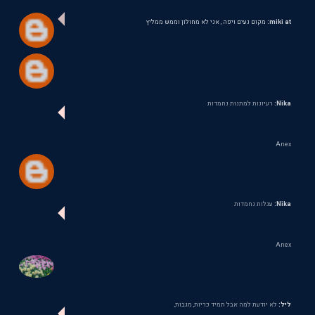
miki at:
מקום נעים ויפה , אני לא מחולון וממש ממליץ
Nika:
רעיונות למתנות נחמדות
Anex
Nika:
עגלות נחמדות
Anex
ליל:
לא יודעת למה אבל תמיד כריות, מגבות,