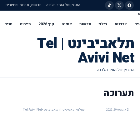
המגזין של העיר הלבנה — חדשות, תרבות וסיפורים
s
ילוג לתוכן הראשי
ים
צרכנות
בילוי
חדשות
אופנה
קיץ 2026
תיירות
חגים
תלאביבינט | Tel
Avivi Net
תערוכה
שולמית אטיאס | תלאביבינט -Tel Avivi Net
אוגוסט 29, 2022