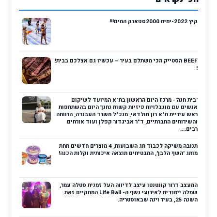
קיץ 2022-ימית 2000ספארק המים!!!
BEEF הסטייק הכי משתלם בעיר – עכשיו גם אצלכם בבית!
!
'בית חנה'- מרכז היום הראשון בת"א המיועד לשיקום
אנשים עם מוגבלויות פיזיות קשות נחנך היום בהשתתפות
ראש עיריית ת"א רון חולדאי, מנכ"ל משרד העבודה, הרווחה
והשירותים החברתיים, ד"ר אביגדור קפלן ועוד אורחים
רבים....
תנובה משיקה לכבוד חג השבועות, 4 מוצרים חדשים תחת
מותג 'השף הלבן', המבטיחים תוצאה איכותית וקלות הכנה!
המעצב דרור קונטנטו עיצב לדיווה העל זמנית סטלה עמר,
שמלה ייחודית לאירועי נשף ה- Life Ball המתקיים זאת
השנה 25, בעיר וינה שבאוסטריה.