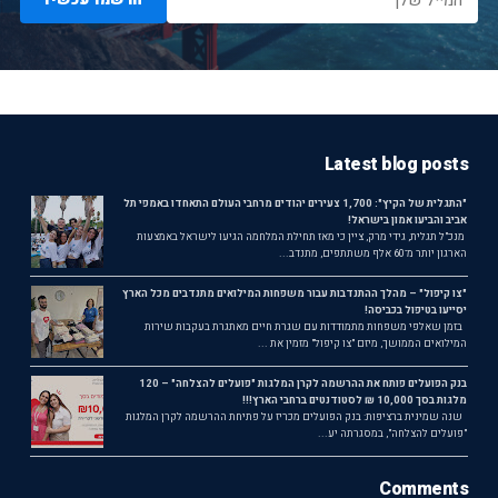
Latest blog posts
"התגלית של הקיץ": 1,700 צעירים יהודים מרחבי העולם התאחדו באמפי תל
אביב והביעו אמון בישראל!
מנכ"ל תגלית, גידי מרק, ציין כי מאז תחילת המלחמה הגיעו לישראל באמצעות
הארגון יותר מ־60 אלף משתתפים, מתנדב...
"צו קיפול" – מהלך ההתנדבות עבור משפחות המילואים מתנדבים מכל הארץ
יסייעו בטיפול בכביסה!
בזמן שאלפי משפחות מתמודדות עם שגרת חיים מאתגרת בעקבות שירות
המילואים הממושך, מיזם "צו קיפול" מזמין את ...
בנק הפועלים פותח את ההרשמה לקרן המלגות "פועלים להצלחה" – 120
מלגות בסך 10,000 ₪ לסטודנטים ברחבי הארץ!!!
שנה שמינית ברציפות: בנק הפועלים מכריז על פתיחת ההרשמה לקרן המלגות
"פועלים להצלחה", במסגרתה יע...
Comments