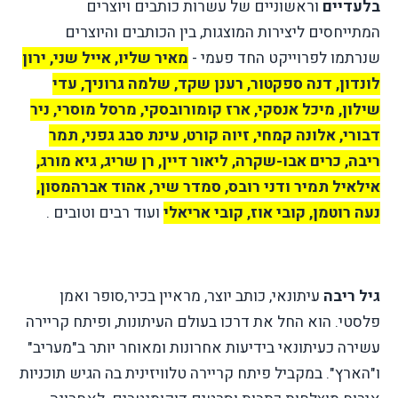
בלעדיים
וראשוניים של עשרות כותבים ויוצרים
המתייחסים ליצירות המוצגות, בין הכותבים והיוצרים
שנרתמו לפרוייקט החד פעמי -
מאיר שליו, אייל שני, ירון
לונדון, דנה ספקטור, רענן שקד, שלמה גרוניך, עדי
שילון, מיכל אנסקי, ארז קומורובסקי, מרסל מוסרי, ניר
דבורי, אלונה קמחי, זיוה קורט, עינת סבג גפני, תמר
ריבה, כרים אבו-שקרה, ליאור דיין, רן שריג, גיא מורג,
אילאיל תמיר ודני רובס, סמדר שיר, אהוד אברהמסון,
נעה רוטמן, קובי אוז, קובי אריאלי
ועוד רבים וטובים .
גיל ריבה
עיתונאי, כותב יוצר, מראיין בכיר,סופר ואמן
פלסטי. הוא החל את דרכו בעולם העיתונות, ופיתח קריירה
עשירה כעיתונאי בידיעות אחרונות ומאוחר יותר ב"מעריב"
ו"הארץ". במקביל פיתח קריירה טלוויזינית בה הגיש תוכניות