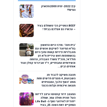
קיץ 2022-ימית 2000ספארק
המים!!!
BEEF הסטייק הכי משתלם בעיר
– עכשיו גם אצלכם בבית! !
'בית חנה'- מרכז היום הראשון
בת"א המיועד לשיקום אנשים עם
מוגבלויות פיזיות קשות נחנך היום
בהשתתפות ראש עיריית ת"א רון
חולדאי, מנכ"ל משרד העבודה, הרווחה
והשירותים החברתיים, ד"ר אביגדור קפלן ועוד
אורחים רבים....
תנובה משיקה לכבוד חג
השבועות, 4 מוצרים חדשים תחת
מותג 'השף הלבן', המבטיחים
תוצאה איכותית וקלות הכנה!
המעצב דרור קונטנטו עיצב לדיווה
העל זמנית סטלה עמר, שמלה
ייחודית לאירועי נשף ה- Life Ball
המתקיים זאת השנה 25, בעיר