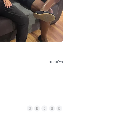
צילוםיחצ