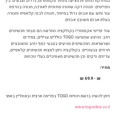
במחלקת החוגרות מציעה מספר טקסטורות, גדלים וצבעים. בין
הפריטים: חגורה דקה שחורה מחוררת לאורכה, חגורה בהדפס
עור נחש עם אבזם גדול במיוחד, חגורה לבנה קלאסית וחגורה
בעלת אבזם משובץ אבנים.
עוד פריטי אקססוריז בקולקציה החדשה הם מבחר תכשיטים
רחב. ההיצע שמציעה
TOGO
כוללים עגילים, צמידים
ושרשראות. התכשיטים מגיעים בצבעי כסף וזהב ומשובצים
חרוזים צבעוניים. בקולקציה ניתן למצוא תכשיטים קלאסיים,
עדינים ודקים וכן תכשיטים מאסיביים בעלי נוכחות.
מחיר:
29.9 ₪ - 69.9 ₪
ניתן להשיג ברשת חנויות
TOGO
בפריסה ארצית ובאונליין באתר
www.togonline.co.il