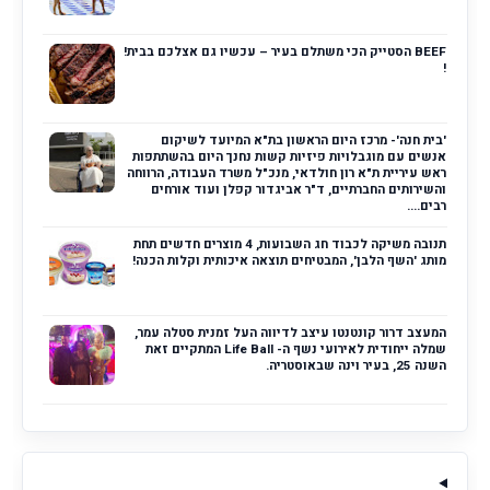
BEEF הסטייק הכי משתלם בעיר – עכשיו גם אצלכם בבית!
!
'בית חנה'- מרכז היום הראשון בת"א המיועד לשיקום
אנשים עם מוגבלויות פיזיות קשות נחנך היום בהשתתפות
ראש עיריית ת"א רון חולדאי, מנכ"ל משרד העבודה, הרווחה
והשירותים החברתיים, ד"ר אביגדור קפלן ועוד אורחים
רבים....
תנובה משיקה לכבוד חג השבועות, 4 מוצרים חדשים תחת
מותג 'השף הלבן', המבטיחים תוצאה איכותית וקלות הכנה!
המעצב דרור קונטנטו עיצב לדיווה העל זמנית סטלה עמר,
שמלה ייחודית לאירועי נשף ה- Life Ball המתקיים זאת
השנה 25, בעיר וינה שבאוסטריה.