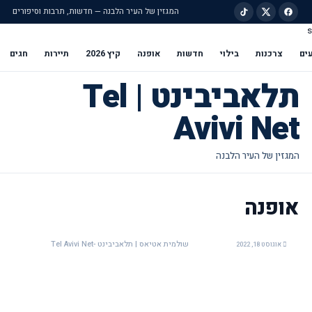
המגזין של העיר הלבנה — חדשות, תרבות וסיפורים
s
ילוג לתוכן הראשי
ים
צרכנות
בילוי
חדשות
אופנה
קיץ 2026
תיירות
חגים
תלאביבינט | Tel
Avivi Net
אופנה
שולמית אטיאס | תלאביבינט -Tel Avivi Net
אוגוסט 18, 2022