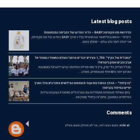
Latest blog posts
הכירו את סנו מקסימה BABY – הדור החדש של הכביסה המבושמת!
ניסיתי – והתאהבתי!לאחר שהתנסיתי בג'ל + מרכך BABY החדש של סנו מקסימה,
אני יכולה לומר בלב שלם – מומלץ בחום...
"התגלית של הקיץ": 1,700 צעירים יהודים מרחבי העולם התאחדו באמפי תל
אביב והביעו אמון בישראל!
מנכ"ל תגלית, גידי מרק, ציין כי מאז תחילת המלחמה הגיעו לישראל באמצעות
הארגון יותר מ־60 אלף משתתפים, מתנדב...
"צו קיפול" – מהלך ההתנדבות עבור משפחות המילואים מתנדבים מכל הארץ
יסייעו בטיפול בכביסה!
בזמן שאלפי משפחות מתמודדות עם שגרת חיים מאתגרת בעקבות שירות
המילואים הממושך, מיזם "צו קיפול" מזמין את ...
Comments
miki at:
מקום נעים ויפה , אני לא מחולון וממש ממליץ