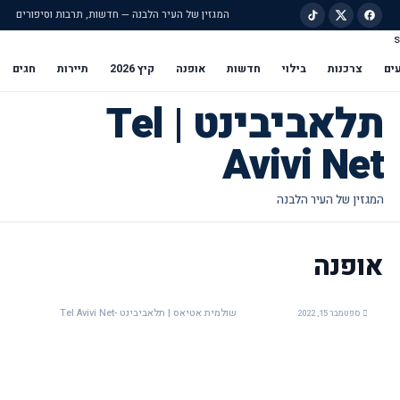
המגזין של העיר הלבנה — חדשות, תרבות וסיפורים
s
ילוג לתוכן הראשי
ים
צרכנות
בילוי
חדשות
אופנה
קיץ 2026
תיירות
חגים
תלאביבינט | Tel
Avivi Net
אופנה
שולמית אטיאס | תלאביבינט -Tel Avivi Net
ספטמבר 15, 2022