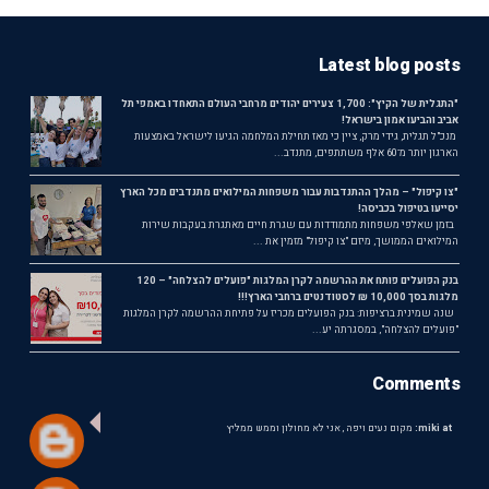
Latest blog posts
"התגלית של הקיץ": 1,700 צעירים יהודים מרחבי העולם התאחדו באמפי תל
אביב והביעו אמון בישראל!
מנכ"ל תגלית, גידי מרק, ציין כי מאז תחילת המלחמה הגיעו לישראל באמצעות
הארגון יותר מ־60 אלף משתתפים, מתנדב...
"צו קיפול" – מהלך ההתנדבות עבור משפחות המילואים מתנדבים מכל הארץ
יסייעו בטיפול בכביסה!
בזמן שאלפי משפחות מתמודדות עם שגרת חיים מאתגרת בעקבות שירות
המילואים הממושך, מיזם "צו קיפול" מזמין את ...
בנק הפועלים פותח את ההרשמה לקרן המלגות "פועלים להצלחה" – 120
מלגות בסך 10,000 ₪ לסטודנטים ברחבי הארץ!!!
שנה שמינית ברציפות: בנק הפועלים מכריז על פתיחת ההרשמה לקרן המלגות
"פועלים להצלחה", במסגרתה יע...
Comments
miki at:
מקום נעים ויפה , אני לא מחולון וממש ממליץ