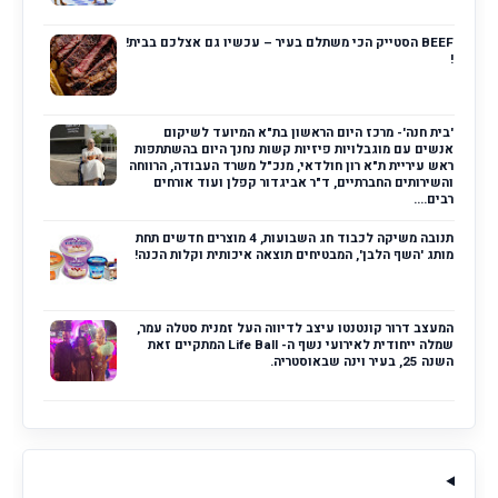
BEEF הסטייק הכי משתלם בעיר – עכשיו גם אצלכם בבית!
!
'בית חנה'- מרכז היום הראשון בת"א המיועד לשיקום
אנשים עם מוגבלויות פיזיות קשות נחנך היום בהשתתפות
ראש עיריית ת"א רון חולדאי, מנכ"ל משרד העבודה, הרווחה
והשירותים החברתיים, ד"ר אביגדור קפלן ועוד אורחים
רבים....
תנובה משיקה לכבוד חג השבועות, 4 מוצרים חדשים תחת
מותג 'השף הלבן', המבטיחים תוצאה איכותית וקלות הכנה!
המעצב דרור קונטנטו עיצב לדיווה העל זמנית סטלה עמר,
שמלה ייחודית לאירועי נשף ה- Life Ball המתקיים זאת
השנה 25, בעיר וינה שבאוסטריה.