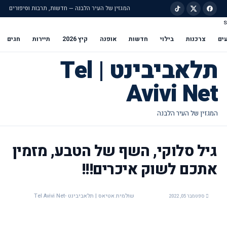
המגזין של העיר הלבנה — חדשות, תרבות וסיפורים
s
ילוג לתוכן הראשי
ים
צרכנות
בילוי
חדשות
אופנה
קיץ 2026
תיירות
חגים
תלאביבינט | Tel
Avivi Net
גיל סלוקי, השף של הטבע, מזמין
אתכם לשוק איכרים!!!
שולמית אטיאס | תלאביבינט -Tel Avivi Net
ספטמבר 05, 2022