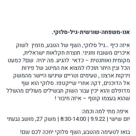
אנו-משפחה-שורשית-גיל-סלוקי.
איזה כיף ...גיל סלוקי, השף של הטבע, מזמין לשוק
איכרים משובח וחגיגי. תוצרת חקלאות ישראלית,
מקומית ואותנטית – כדאי להגיע. מה יהיה שם? כמעט
הכל ובין היתר תוכלו למצוא את המיטב של פירות
וירקות ארצנו , טעימים וטריים שיגיעו היישר מהמשק
אל הדוכנים, דקה אחרי שייקטפו. סלוקי הוא שף
מדופלם והוא יכין עבור השוק תבשילים מעולים מהשלל
שהוא בעצמו קוטף – איזה חיבור !
איפה מתי למה וכמה:
יום שישי | 9.9.22 | 8:30-14:00 | משק 27, מושב גבעתי
בואו לטעימה מהטבע, השף סלוקי יחכה לכם שם!