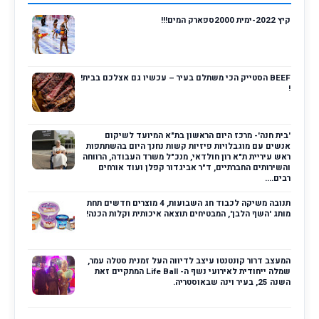
קיץ 2022-ימית 2000ספארק המים!!!
BEEF הסטייק הכי משתלם בעיר – עכשיו גם אצלכם בבית!
!
'בית חנה'- מרכז היום הראשון בת"א המיועד לשיקום
אנשים עם מוגבלויות פיזיות קשות נחנך היום בהשתתפות
ראש עיריית ת"א רון חולדאי, מנכ"ל משרד העבודה, הרווחה
והשירותים החברתיים, ד"ר אביגדור קפלן ועוד אורחים
רבים....
תנובה משיקה לכבוד חג השבועות, 4 מוצרים חדשים תחת
מותג 'השף הלבן', המבטיחים תוצאה איכותית וקלות הכנה!
המעצב דרור קונטנטו עיצב לדיווה העל זמנית סטלה עמר,
שמלה ייחודית לאירועי נשף ה- Life Ball המתקיים זאת
השנה 25, בעיר וינה שבאוסטריה.