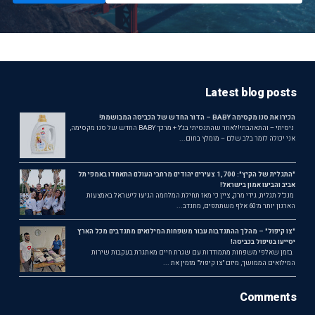
Latest blog posts
הכירו את סנו מקסימה BABY – הדור החדש של הכביסה המבושמת!
ניסיתי – והתאהבתי!לאחר שהתנסיתי בג'ל + מרכך BABY החדש של סנו מקסימה,
אני יכולה לומר בלב שלם – מומלץ בחום...
"התגלית של הקיץ": 1,700 צעירים יהודים מרחבי העולם התאחדו באמפי תל
אביב והביעו אמון בישראל!
מנכ"ל תגלית, גידי מרק, ציין כי מאז תחילת המלחמה הגיעו לישראל באמצעות
הארגון יותר מ־60 אלף משתתפים, מתנדב...
"צו קיפול" – מהלך ההתנדבות עבור משפחות המילואים מתנדבים מכל הארץ
יסייעו בטיפול בכביסה!
בזמן שאלפי משפחות מתמודדות עם שגרת חיים מאתגרת בעקבות שירות
המילואים הממושך, מיזם "צו קיפול" מזמין את ...
Comments