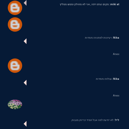
miki at:
מקום נעים ויפה , אני לא מחולון וממש ממליץ
Nika:
רעיונות למתנות נחמדות
Anex
Nika:
עגלות נחמדות
Anex
ליל:
לא יודעת למה אבל תמיד כריות, מגבות,