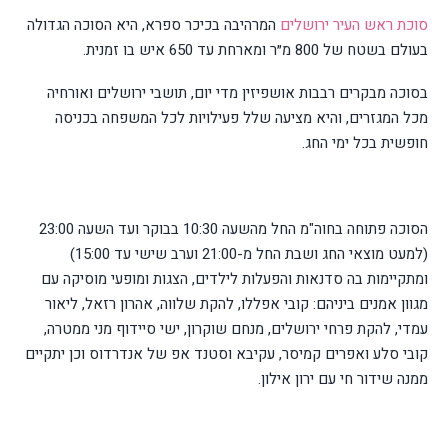
סוכת ראש העיר ירושלים
המרהיבה בכיכר ספרא, היא הסוכה הגדולה
בעולם בשטח של 800 מ״ר ומארחת עד 650 איש בו זמנית.
בסוכה מבקרים רבבות אושפיזין מדי יום, תושבי ירושלים ואורחיה
מכל המגזרים, והיא מציעה שלל פעילויות לכל המשפחה בכניסה
חופשית בכל ימי החג.
הסוכה פתוחה בחוה"מ החל מהשעה 10:30 בבוקר ועד השעה 23:00
(למעט מוצאי החג ושבת החל מ-21:00 וערב שישי עד 15:00)
ומתקיימות בה סדנאות והפעלות לילדים, הצגות ומופעי מוסיקה עם
מגוון אמנים ביניהם: קובי אפללו, להקת שלווה, אהרון רזאל, ליאור
עמדי, להקת פרחי ירושלים, מנחם שוקרון, ישי סיידוף מני ממטרה,
קובי סלע ואפרים קמיסר, עקיבא וסטנד אפ של אנדרדוס וכן יתקיים
ממנה שידור חי עם ירון אילון.