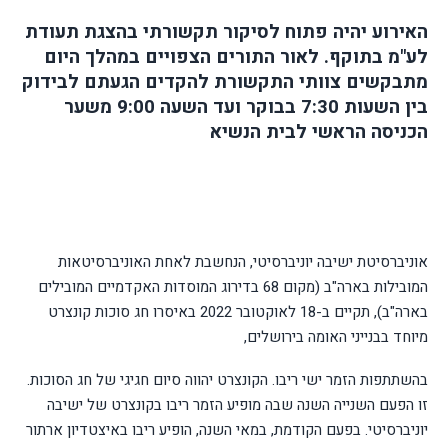
האירוע יהיה פתוח לסיקור תקשורתי בהצגת תעודת
לע"מ בתוקף. לאור התורים הצפויים במהלך היום
מתבקשים צוותי התקשורת להקדים הגעתם לבידוק
בין השעות 7:30 בבוקר ועד השעה 9:00 משער
הכניסה הראשי לבית הנשיא
אוניברסיטת ישיבה יוניברסיטי, הנחשבת לאחת האוניברסיטאות
המובילות בארה"ב (מקום 68 בדירוג המוסדות האקדמיים המובילים
בארה"ב), תקיים ב-18 לאוקטובר 2022 באיסרו חג
סוכות
קונצרט
מיוחד בבנייני האומה בירושלים,
בהשתתפות הזמר ישי ריבו. הקונצרט יהווה סיום חגיגי של חג ה
סוכות
.
זו הפעם השנייה השנה שבה מופיע הזמר ריבו בקונצרט של ישיבה
יוניברסיטי. בפעם הקודמת, במאי השנה, הופיע ריבו באיצטדיון ארתור