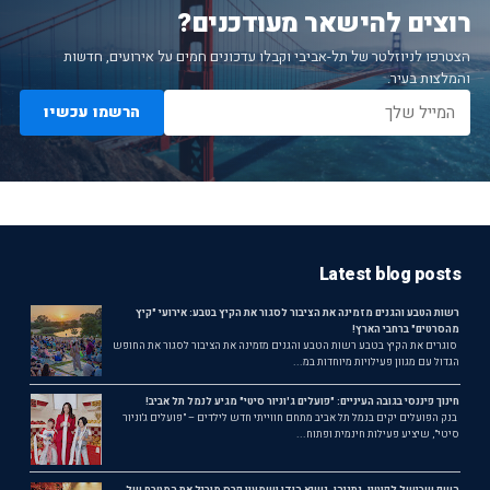
רוצים להישאר מעודכנים?
הצטרפו לניוזלטר של תל-אביבי וקבלו עדכונים חמים על אירועים, חדשות
והמלצות בעיר.
הרשמו עכשיו
Latest blog posts
רשות הטבע והגנים מזמינה את הציבור לסגור את הקיץ בטבע: אירועי "קיץ
מהסרטים" ברחבי הארץ!
סוגרים את הקיץ בטבע רשות הטבע והגנים מזמינה את הציבור לסגור את החופש
הגדול עם מגוון פעילויות מיוחדות במ...
חינוך פיננסי בגובה העיניים: "פועלים ג'וניור סיטי" מגיע לנמל תל אביב!
בנק הפועלים יקים בנמל תל אביב מתחם חווייתי חדש לילדים – "פועלים ג'וניור
סיטי", שיציע פעילות חינמית ופתוח...
השף שבישל לפוטין, נתניהו, נשיא הודו ושמעון פרס מוביל את המטבח של