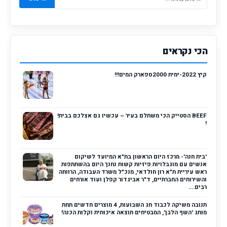
הכי נקראים
קיץ 2022-ימית 2000ספארק המים!!!
BEEF הסטייק הכי משתלם בעיר – עכשיו גם אצלכם בבית!
!
'בית חנה'- מרכז היום הראשון בת"א המיועד לשיקום
אנשים עם מוגבלויות פיזיות קשות נחנך היום בהשתתפות
ראש עיריית ת"א רון חולדאי, מנכ"ל משרד העבודה, הרווחה
והשירותים החברתיים, ד"ר אביגדור קפלן ועוד אורחים
רבים....
תנובה משיקה לכבוד חג השבועות, 4 מוצרים חדשים תחת
מותג 'השף הלבן', המבטיחים תוצאה איכותית וקלות הכנה!