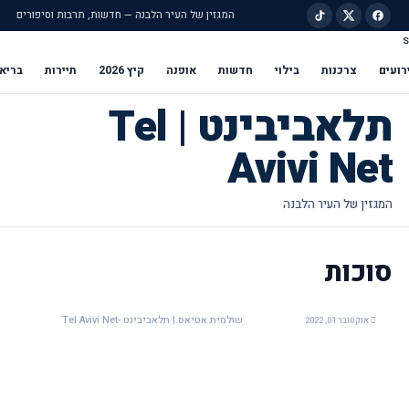
המגזין של העיר הלבנה — חדשות, תרבות וסיפורים
s
ילוג לתוכן הראשי
רועים
צרכנות
בילוי
חדשות
אופנה
קיץ 2026
תיירות
בריא
תלאביבינט | Tel
Avivi Net
סוכות
שולמית אטיאס | תלאביבינט -Tel Avivi Net
אוקטובר 01, 2022