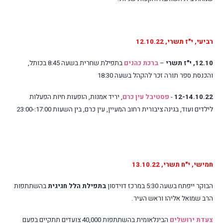
רביעי, י"ז תשרי, 12.10.22
12.10, י"ז תשרי
–
ברכת כהנים
בתפילת שחרית בשעה 8:45 בכותל,
והכנסת ספר תורה זכר להקהל בשעה 18:30
12-14.10.22
-
פסטיבל עין כרם
,
יריד אמנות, הופעות חיות הפעלות
לילדים ועוד
,
בגינה ציבורית רחוב המעיין, עין כרם
,
בין השעות 17:00:-23:00
חמישי, י"ח תשרי, 13.10.22
הבוקר ייפתח בשעה 5:30 במרכז דוידסון
בתפילת הלל
חגיגית
בהשתתפות
הרב שמואל אליהו וראש העיר.
צעדת ירושלים
הבינלאומית בהשתתפות 40,000 צועדים תתקיים בפעם