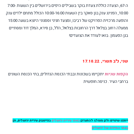
ה-67, הצעדה כוללת
צעדת בוקר בשבילים היפים בירושלים בין השעות 7:00-
10:00
,
הפנינג ענק בגן סאקר בין השעות 10:00-16:00
הכולל מתחם ילדים ענק
והופעה מרכזית הפרויקט של רביבו, ו
מצעד חגיגי וססגוני היוצא בשעה 15:00
ממעלה רחוב בצלאל דרך הרחובות בצלאל, הלל, בן סירא, המלך דוד ומסתיים
בגן הפעמון. בואו לעודד את הצועדים!
שני, כ"ב תשרי, 17.10.22
הקפות שניות
יתקיימו בשכונות ובבתי הכנסת הגדולים,
בתי הכנסת השונים
ברחבי העיר. כניסה חופשית
ייתכנו שינויים ולכן מומלץ להתעדכן
באתר עיריית ירושלים
בפייסבוק עיריית ירושלים, וכן
באתר התיירות של ירושלים