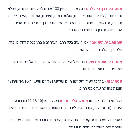
פסטיבל דרך בית לחם
חוגג עשור בסימן 100 שנים לתלפיות ארנונה
, ויכלול
גם טויסט קולינארי ושוק איכרים,
שלוש במות, מיצגים, אמנות וקהילה, יצירת
תרבות, סדנאות שטח והרבה שמחה.
צומת יהודה דרך בית לחם עד מרים
החשמונאית, בין השעות 17:00-22:00.
שמחת בית השואבה
-
אירועים בכל רחבי העיר וב-5 בתי כנסת גדולים: מיר,
וולפסון, בעלז, חברון והר המור,
פסטיבל טועמים עולם
פסטיבל האוכל הכשר הגדול בישראל ייפתח ב-11.10
ויסתיים ביום חמישי 13.10.
פסתרבות
- במרכז העיר יתקיימו מיום שלישי ועד יום שישי ה-14.10 אירועי
חוצות בחגיגה של אמני רחוב
.
בכל ימי חוה"מ, ישמחו
מופעי כלייזמרים
בשער יפו (11-16.10) וברובע
היהודי (12-14.10), את הבאים לירושלים
בשעות 10:0-14:00, ו-16:00-19:00
במהלך כל ימי החג יתקיימו במינהלים הקהילתיים בשכונות השונות אירועי
שמחת בית השואבה והקפות שניות.