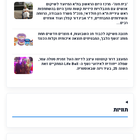
'בית חנה'- מרכז היום הראשון בת"א המיועד לשיקום
אנשים עם מוגבלויות פיזיות קשות נחנך היום בהשתתפות
ראש עיריית ת"א רון חולדאי, מנכ"ל משרד העבודה, הרווחה
והשירותים החברתיים, ד"ר אביגדור קפלן ועוד אורחים
רבים....
תנובה משיקה לכבוד חג השבועות, 4 מוצרים חדשים תחת
מותג 'השף הלבן', המבטיחים תוצאה איכותית וקלות הכנה!
המעצב דרור קונטנטו עיצב לדיווה העל זמנית סטלה עמר,
שמלה ייחודית לאירועי נשף ה- Life Ball המתקיים זאת
השנה 25, בעיר וינה שבאוסטריה.
תוויות