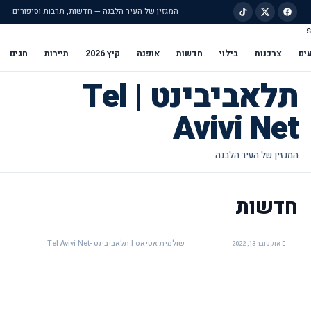
המגזין של העיר הלבנה — חדשות, תרבות וסיפורים
s
ילוג לתוכן הראשי
ים
צרכנות
בילוי
חדשות
אופנה
קיץ 2026
תיירות
חגים
תלאביבינט | Tel
Avivi Net
חדשות
שולמית אטיאס | תלאביבינט -Tel Avivi Net
אוקטובר 13, 2022