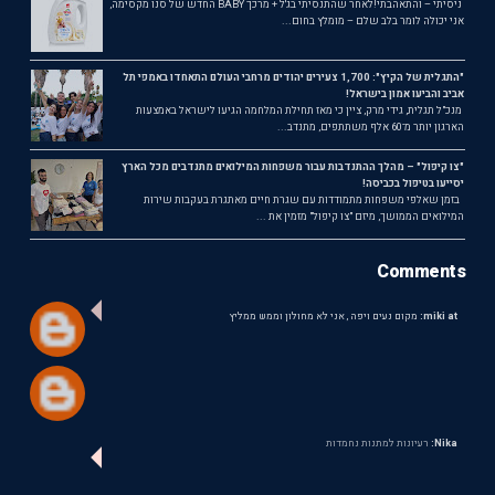
ניסיתי – והתאהבתי!לאחר שהתנסיתי בג'ל + מרכך BABY החדש של סנו מקסימה,
אני יכולה לומר בלב שלם – מומלץ בחום...
"התגלית של הקיץ": 1,700 צעירים יהודים מרחבי העולם התאחדו באמפי תל
אביב והביעו אמון בישראל!
מנכ"ל תגלית, גידי מרק, ציין כי מאז תחילת המלחמה הגיעו לישראל באמצעות
הארגון יותר מ־60 אלף משתתפים, מתנדב...
"צו קיפול" – מהלך ההתנדבות עבור משפחות המילואים מתנדבים מכל הארץ
יסייעו בטיפול בכביסה!
בזמן שאלפי משפחות מתמודדות עם שגרת חיים מאתגרת בעקבות שירות
המילואים הממושך, מיזם "צו קיפול" מזמין את ...
Comments
miki at:
מקום נעים ויפה , אני לא מחולון וממש ממליץ
Nika:
רעיונות למתנות נחמדות