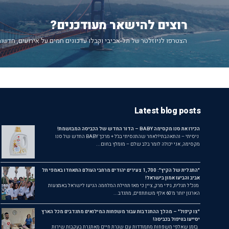
רוצים להישאר מעודכנים?
הצטרפו לניוזלטר של תל-אביבי וקבלו עדכונים חמים על אירועים, חדשות
Latest blog posts
הכירו את סנו מקסימה BABY – הדור החדש של הכביסה המבושמת!
ניסיתי – והתאהבתי!לאחר שהתנסיתי בג'ל + מרכך BABY החדש של סנו
מקסימה, אני יכולה לומר בלב שלם – מומלץ בחום...
"התגלית של הקיץ": 1,700 צעירים יהודים מרחבי העולם התאחדו באמפי תל
אביב והביעו אמון בישראל!
מנכ"ל תגלית, גידי מרק, ציין כי מאז תחילת המלחמה הגיעו לישראל באמצעות
הארגון יותר מ־60 אלף משתתפים, מתנדב...
"צו קיפול" – מהלך ההתנדבות עבור משפחות המילואים מתנדבים מכל הארץ
יסייעו בטיפול בכביסה!
בזמן שאלפי משפחות מתמודדות עם שגרת חיים מאתגרת בעקבות שירות