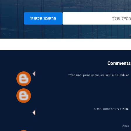
הרשמו עכשיו
Comments
miki at:
מקום נעים ויפה , אני לא מחולון וממש ממליץ
Nika:
רעיונות למתנות נחמדות
Anex