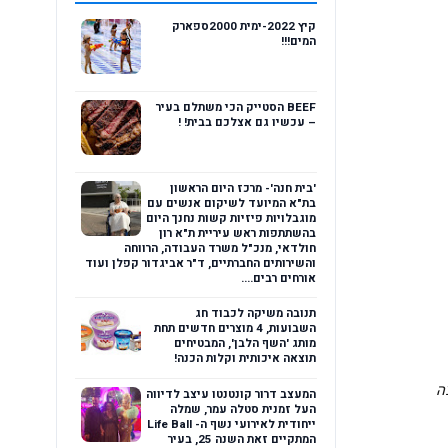
קיץ 2022-ימית 2000ספארק
המים!!!
BEEF הסטייק הכי משתלם בעיר
– עכשיו גם אצלכם בבית! !
'בית חנה'- מרכז היום הראשון
בת"א המיועד לשיקום אנשים עם
מוגבלויות פיזיות קשות נחנך היום
בהשתתפות ראש עיריית ת"א רון
חולדאי, מנכ"ל משרד העבודה, הרווחה
והשירותים החברתיים, ד"ר אביגדור קפלן ועוד
אורחים רבים....
תנובה משיקה לכבוד חג
השבועות, 4 מוצרים חדשים תחת
מותג 'השף הלבן', המבטיחים
תוצאה איכותית וקלות הכנה!
ה
המעצב דרור קונטנטו עיצב לדיווה
העל זמנית סטלה עמר, שמלה
ייחודית לאירועי נשף ה- Life Ball
המתקיים זאת השנה 25, בעיר