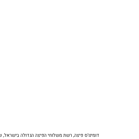
דומינו'ס פיצה, רשת משלוחי הפיצה הגדולה בישראל, שואבת השראה מטרנד ה- le