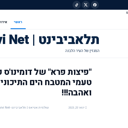
s
ילוג לתוכן הראשי
ראשי
אירוע
תלאביבינט | Tel Avivi Net
"פיצות פרא" של דומינו'ס 
טעמי המטבח הים התיכוני
ואהבה!!!
שולמית אטיאס | תלאביבינט -Tel Avivi Net
ינואר 25, 2023