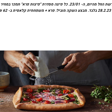
את הפיצות החדשות ניתן יהיה לרכוש בכל סניפי הרשת החל מהיום, ה- 23/01. כל פיצה מסדרת "פיצות פרא" תמכר במחיר
השקה מיוחד של 79.90 ₪, במקום 85.90 ₪, עד ה 28.2.23 בלבד. מבצע ה