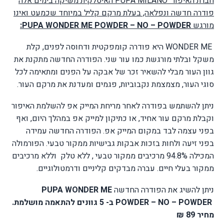
חברת האיפור
PUPA MILANO
האיטלקית משיקה בימים אלה
פודרה חדשה ונפלאה, בעלת מרקם קליל במיוחד שכמעט ואינו
מורגש
PUPA WONDER ME POWDER – NO – POWDER
:
WONDER ME
היא פודרה קומפקטית ודחוסה לפנים, קלת
משקל ובלתי מורגשת כמו עור שני. הפודרה החדשה מתקנת את
גוון העור מבלי להשאיר זכר של אבקה על הפנים ומתאימה לכל
סוגי העור, מצמצמת נקבוביות, פגמים ומעדנת את מרקם העור.
ניתן להשתמש בפודרה לאחר מריחת המייק אפ להשלמת האיפור
וקבלת מרקם עור אחיד, או כתיקון למייק אפ במהלך היום, ואף
בפני עצמה לבד במקום המייק אפ. הפודרה החדשה עמידה
בפני זיעה ולחות בזכות אבקות גבישיות ממקור טבעי. הפורמולה
המכילה 94.8% מרכיבים ממקור טבעי , ללא טלק
וללא מרכיבים
ממקור בעלי חיים. עברה מבדקים קליניים ודרמטולוגיים.
ניתן להשיג את הפודרה החדשה
PUPA WONDER ME
POWDER – NO – POWDER
ב- 5 גוונים להתאמה מושלמת.
מחיר 89 ₪