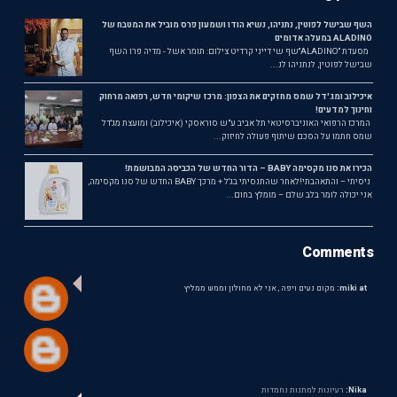
השף שבישל לפוטין, נתניהו, נשיא הודו ושמעון פרס מוביל את המטבח של
ALADINO במעלה אדומים
מסעדת ״ALADINO״שף שי דייני קרדיט צילום: תומר אשל - מדיה פרו השף
שבישל לפוטין, לנתניהו לנ...
איכילוב ומג'דל שמס מחזקים את הצפון: מרכז שיקומי חדש, רפואה מרחוק
וחינוך למדעים!
המרכז הרפואי האוניברסיטאי תל אביב ע"ש סוראסקי (איכילוב) ומועצת מג'דל
שמס חתמו על הסכם שיתוף פעולה לחיזוק...
הכירו את סנו מקסימה BABY – הדור החדש של הכביסה המבושמת!
ניסיתי – והתאהבתי!לאחר שהתנסיתי בג'ל + מרכך BABY החדש של סנו מקסימה,
אני יכולה לומר בלב שלם – מומלץ בחום...
Comments
miki at:
מקום נעים ויפה , אני לא מחולון וממש ממליץ
Nika:
רעיונות למתנות נחמדות