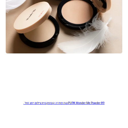
PUPA Wonder Me Powder 89שח פודרה קומפקטית צילום יחצ חול .