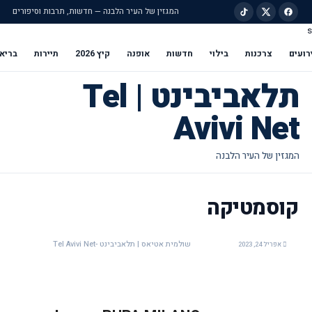
המגזין של העיר הלבנה — חדשות, תרבות וסיפורים
s
ילוג לתוכן הראשי
רועים
צרכנות
בילוי
חדשות
אופנה
קיץ 2026
תיירות
בריא
תלאביבינט | Tel
Avivi Net
קוסמטיקה
שולמית אטיאס | תלאביבינט -Tel Avivi Net
אפריל 24, 2023