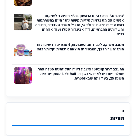
'בית חנה'- מרכז היום הראשון בת"א המיועד לשיקום
אנשים עם מוגבלויות פיזיות קשות נחנך היום בהשתתפות
ראש עיריית ת"א רון חולדאי, מנכ"ל משרד העבודה, הרווחה
והשירותים החברתיים, ד"ר אביגדור קפלן ועוד אורחים
רבים....
תנובה משיקה לכבוד חג השבועות, 4 מוצרים חדשים תחת
מותג 'השף הלבן', המבטיחים תוצאה איכותית וקלות הכנה!
המעצב דרור קונטנטו עיצב לדיווה העל זמנית סטלה עמר,
שמלה ייחודית לאירועי נשף ה- Life Ball המתקיים זאת
השנה 25, בעיר וינה שבאוסטריה.
תוויות