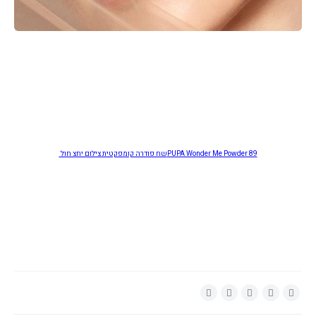
PUPA Wonder Me Powder 89שח פודרה קומפקטית צילום יחצ חול