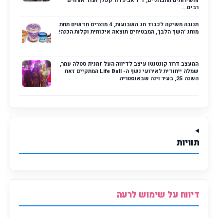
והשירותים החברתיים, ד"ר אביגדור קפלן ועוד אורחים
רבים....
תנובה משיקה לכבוד חג השבועות, 4 מוצרים חדשים תחת
מותג 'השף הלבן', המבטיחים תוצאה איכותית וקלות הכנה!
המעצב דרור קונטנטו עיצב לדיווה העל זמנית סטלה עמר,
שמלה ייחודית לאירועי נשף ה- Life Ball המתקיים זאת
השנה 25, בעיר וינה שבאוסטריה.
תוויות
דיווח על שימוש לרעה