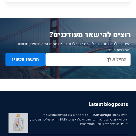
רוצים להישאר מעודכנים?
הצטרפו לניוזלטר של תל-אביבי וקבלו עדכונים חמים על אירועים, חדשות
והמלצות בעיר.
הרשמו עכשיו
Latest blog posts
הכירו את סנו מקסימה BABY – הדור החדש של הכביסה המבושמת!
ניסיתי – והתאהבתי!לאחר שהתנסיתי בג'ל + מרכך BABY החדש של סנו מקסימה,
אני יכולה לומר בלב שלם – מומלץ בחום...