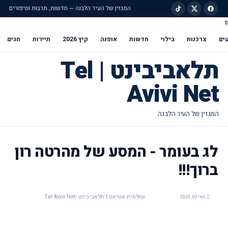
המגזין של העיר הלבנה — חדשות, תרבות וסיפורים
s
ילוג לתוכן הראשי
ים
צרכנות
בילוי
חדשות
אופנה
קיץ 2026
תיירות
חגים
תלאביבינט | Tel
Avivi Net
לג בעומר - המסע של מהרטה רון
ברוך!!!
שולמית אטיאס | תלאביבינט -Tel Avivi Net
מאי 09, 2023