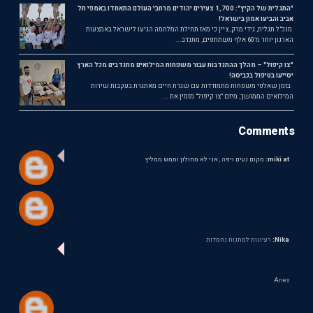
"התגלית של הקיץ": 1,700 צעירים יהודים מרחבי העולם התאחדו באמפי תל
אביב והביעו אמון בישראל!
מנכ"ל תגלית, גידי מרק, ציין כי מאז תחילת המלחמה הגיעו לישראל באמצעות
הארגון יותר מ־60 אלף משתתפים, מתנדב...
"צו קיפול" – מהלך ההתנדבות עבור משפחות המילואים מתנדבים מכל הארץ
יסייעו בטיפול בכביסה!
בזמן שאלפי משפחות מתמודדות עם שגרת חיים מאתגרת בעקבות שירות
המילואים הממושך, מיזם "צו קיפול" מזמין את ...
Comments
miki at:
מקום נעים ויפה , אני לא מחולון וממש ממליץ
Nika:
רעיונות למתנות נחמדות
Anex