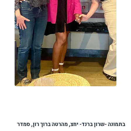
בתמונה -שרון ברנד- יחצ, מהרטה ברוך רון, סמדר