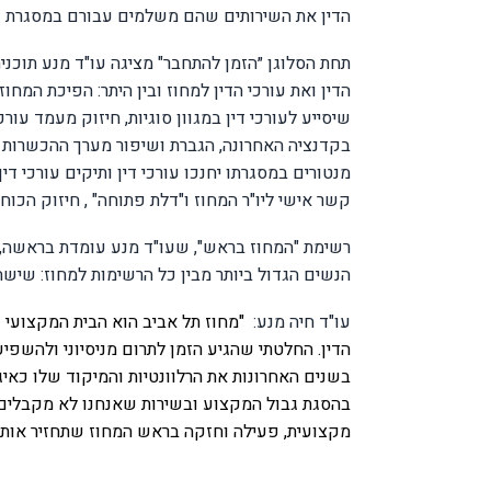
הדין את השירותים שהם משלמים עבורם במסגרת ד
תחת הסלוגן ״הזמן להתחבר" מציגה עו"ד מנע תוכנ
הדין ואת עורכי הדין למחוז ובין היתר: הפיכת המחוז
שיסייע לעורכי דין במגוון סוגיות, חיזוק מעמד עו
בקדנציה האחרונה, הגברת ושיפור מערך ההכשרות 
מנטורים במסגרתו יחנכו עורכי דין ותיקים עורכי ד
קשר אישי ליו"ר המחוז ו"דלת פתוחה" , חיזוק הכוח 
רשימת "המחוז בראש", שעו"ד מנע עומדת בראשה, כול
הנשים הגדול ביותר מבין כל הרשימות למחוז: שישה 
עו"ד חיה מנע:
"מחוז תל אביב הוא הבית המקצועי של
הדין.
החלטתי שהגיע הזמן לתרום מניסיוני ולהשפיע
בשנים האחרונות את הרלוונטיות והמיקוד שלו כאיג
בהסגת גבול המקצוע ובשירות שאנחנו לא מקבלים
מקצועית, פעילה וחזקה בראש המחוז שתחזיר אותו 