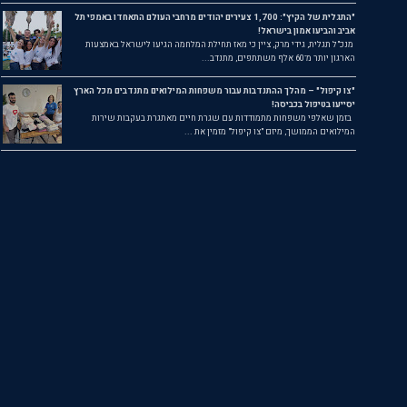
"התגלית של הקיץ": 1,700 צעירים יהודים מרחבי העולם התאחדו באמפי תל
אביב והביעו אמון בישראל!
מנכ"ל תגלית, גידי מרק, ציין כי מאז תחילת המלחמה הגיעו לישראל באמצעות
הארגון יותר מ־60 אלף משתתפים, מתנדב...
"צו קיפול" – מהלך ההתנדבות עבור משפחות המילואים מתנדבים מכל הארץ
יסייעו בטיפול בכביסה!
בזמן שאלפי משפחות מתמודדות עם שגרת חיים מאתגרת בעקבות שירות
המילואים הממושך, מיזם "צו קיפול" מזמין את ...