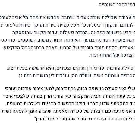
מי החבר השנתיים.
ית עבודה שכוללת שורת צעדים שיחברו מחדש את מחוז תל אביב לעורכי
 למחובר ומקוון דיגיטלית ע"י אפליקציית שירות ומוקד שירות טלפוני זמי
רכי הדין ברשויות המדינה , החזרת פעילות ועדות הקשר שהופסקה
המקצועיות, רפורמה במערך האתיקה, החזרת משוב השופטים, פרויקט
ין צעירים, הקמת מוסד בוררות של המחוז, מאבק בהסגת גבול המקצוע,
הצרכני של המחוז ועוד.
לת עורכות ועורכי דין ותיקים וצעירים, והיא הרשימה בעלת ייצוג
גברים ושמונה נשים, שתיים מהן עורכות דין תושבות רמת גן.
י ואני פעילה בו שנים רבות, בהתנדבות, למען ציבור עורכות ועורכי
 על עתיד המחוז, הבית המקצועי של עורכי הדין במחוז שלצערי איבד
וד המקצועי שלנו, דבר שכולנו מרגישים מדי יום באולמות המשפט,
.
אני מגיעה עם קבלות של עשייה
ומאמינה שהגיע הזמן להנהגה נשית
לימים שבהם היה מחוז מוביל שמחובר לעורכי הדין"