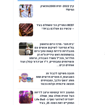
קיץ 2022-ימית 2000ספארק
המים!!!
BEEF הסטייק הכי משתלם בעיר
– עכשיו גם אצלכם בבית! !
'בית חנה'- מרכז היום הראשון
בת"א המיועד לשיקום אנשים עם
מוגבלויות פיזיות קשות נחנך היום
בהשתתפות ראש עיריית ת"א רון
חולדאי, מנכ"ל משרד העבודה, הרווחה
והשירותים החברתיים, ד"ר אביגדור קפלן ועוד
אורחים רבים....
תנובה משיקה לכבוד חג
השבועות, 4 מוצרים חדשים תחת
מותג 'השף הלבן', המבטיחים
תוצאה איכותית וקלות הכנה!
המעצב דרור קונטנטו עיצב לדיווה
העל זמנית סטלה עמר, שמלה
ייחודית לאירועי נשף ה- Life Ball
המתקיים זאת השנה 25, בעיר