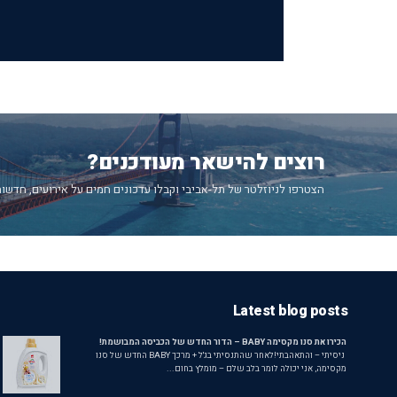
רוצים להישאר מעודכנים?
הצטרפו לניוזלטר של תל-אביבי וקבלו עדכונים חמים על אירועים, חדשות
Latest blog posts
הכירו את סנו מקסימה BABY – הדור החדש של הכביסה המבושמת!
ניסיתי – והתאהבתי!לאחר שהתנסיתי בג'ל + מרכך BABY החדש של סנו
מקסימה, אני יכולה לומר בלב שלם – מומלץ בחום...