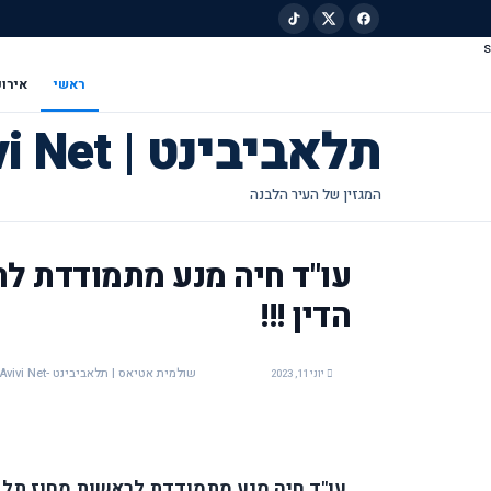
s
ילוג לתוכן הראשי
ראשי
אירוע
תלאביבינט | Tel Avivi Net
עו"ד חיה מנע מתמודדת לר
הדין !!!
שולמית אטיאס | תלאביבינט -Tel Avivi Net
יוני 11, 2023
עו"ד חיה מנע מתמודדת לראשות מחוז תל א