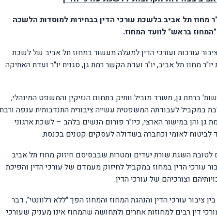
"ר מחוז תל אביב בלשכת עורכי הדין בבחירות למוסדות הלשכה
ציבור עורכות ועורכי הדין למעלה מעשור במחוז תל אביב של לשכת
 יו"ר מחוז תל אביב, יו"ר ועדת הקשר רמת גן, סגנית יו"ר ועדת האתיקה
ות' ברמת גן, משרד מוביל וותיק בתחום הנזיקין והמשפט המינהלי,
בת במקביל לעבודתה המשפטית עשייה ציבורית התנדבותית ענפה ורבת
 גן והן במישור הארצי, כיו"ר פורום הנשים בלהב – לשכת ארגוני
לביטוח לאומי וכחברה בשדולה לעסקים קטנים בכנסת.
ום לטובת השגת שורת יעדים ומטרות שבבסיסם חיזוק מחוז תל אביב
 עורכי הדין במחוז במקביל לחיזוק מעמדם של עורכי הדין והפיכת
יותיהם וצורכיהם של עורכי הדין.
ין ציבור עורכי הדין והנהגת המחוז והמחוז הפך "ללא רלוונטי", דבר
רכי דין רבים למחוזות אחרים ולתחושה שהמחוז אינו מעניק שעורכי