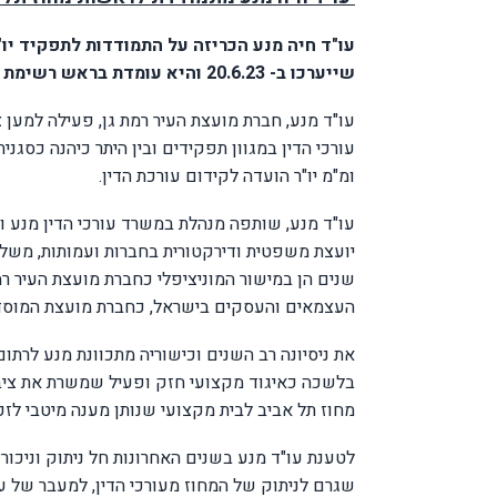
עו"ד חיה מנע הכריזה על התמודדות לתפקיד יו
שייערכו ב- 20.6.23 והיא עומדת בראש רשימת "המחוז בראש" לוועד המחוז.
עו"ד מנע, חברת מועצת העיר רמת גן, פעילה למען 
עורכי הדין במגוון תפקידים ובין היתר כיהנה כסגנית
ומ"מ יו"ר הועדה לקידום עורכת הדין.
עו"ד מנע, שותפה מנהלת במשרד עורכי הדין מנע וש
יועצת משפטית ודירקטורית בחברות ועמותות, משל
שנים הן במישור המוניציפלי כחברת מועצת העיר רמת
העצמאים והעסקים בישראל, כחברת מועצת המוסד 
את ניסיונה רב השנים וכישוריה מתכוונת מנע לרת
בלשכה כאיגוד מקצועי חזק ופעיל שמשרת את ציבור
מחוז תל אביב לבית מקצועי שנותן מענה מיטבי לזכו
לטענת עו"ד מנע בשנים האחרונות חל ניתוק וניכור ב
שגרם לניתוק של המחוז מעורכי הדין, למעבר של עו