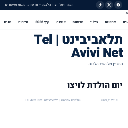
המגזין של העיר הלבנה — חדשות, תרבות וסיפורים
s
ילוג לתוכן הראשי
ים
צרכנות
בילוי
חדשות
אופנה
קיץ 2026
תיירות
חגים
תלאביבינט | Tel
Avivi Net
יום הולדת לויצו
שולמית אטיאס | תלאביבינט -Tel Avivi Net
יולי 11, 2023