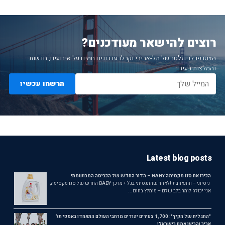
רוצים להישאר מעודכנים?
הצטרפו לניוזלטר של תל-אביבי וקבלו עדכונים חמים על אירועים, חדשות
והמלצות בעיר.
הרשמו עכשיו
Latest blog posts
הכירו את סנו מקסימה BABY – הדור החדש של הכביסה המבושמת!
ניסיתי – והתאהבתי!לאחר שהתנסיתי בג'ל + מרכך BABY החדש של סנו מקסימה,
אני יכולה לומר בלב שלם – מומלץ בחום...
"התגלית של הקיץ": 1,700 צעירים יהודים מרחבי העולם התאחדו באמפי תל
אביב והביעו אמון בישראל!