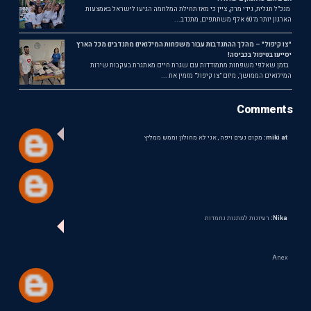
מנכ"ל תגלית, גידי מרק, ציין כי מאז תחילת המלחמה הגיעו לישראל באמצעות
הארגון יותר מ־60 אלף משתתפים, מתנדב...
"צו קיפול" – מהלך ההתנדבות עבור משפחות המילואים מתנדבים מכל הארץ
יסייעו בטיפול בכביסה!
בזמן שאלפי משפחות מתמודדות עם שגרת חיים מאתגרת בעקבות שירות
המילואים הממושך, מיזם "צו קיפול" מזמין את ...
Comments
miki at:
מקום נעים ויפה , אני לא מחולון וממש ממליץ
Nika:
רעיונות למתנות נחמדות
Anex