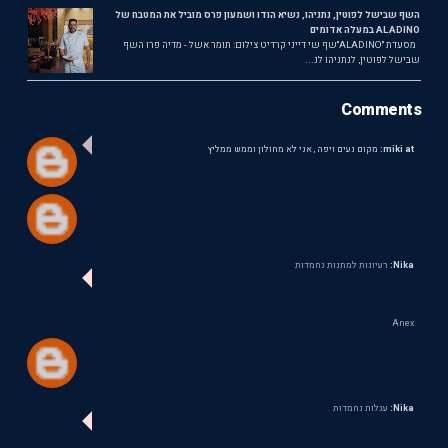
השף שבישל לפוטין, נתניהו, נשיא הודו ושמעון פרס מוביל את המטבח של
ALADINO במעלה אדומים
מסעדת ״ALADINO״שף שי דייני קרדיט צילום: תומר אשל - מדיה פרו השף
שבישל לפוטין, לנתניהו לנ...
Comments
miki at:
מקום נעים ויפה , אני לא מחולון וממש ממליץ
Nika:
רעיונות למתנות נחמדות
Anex
Nika:
עגלות נחמדות