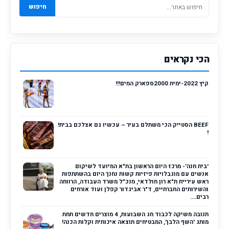
חיפוש
הכי נקראים
קיץ 2022-ימית 2000ספארק המים!!!
BEEF הסטייק הכי משתלם בעיר – עכשיו גם אצלכם בבית!
!
'בית חנה'- מרכז היום הראשון בת"א המיועד לשיקום
אנשים עם מוגבלויות פיזיות קשות נחנך היום בהשתתפות
ראש עיריית ת"א רון חולדאי, מנכ"ל משרד העבודה, הרווחה
והשירותים החברתיים, ד"ר אביגדור קפלן ועוד אורחים
רבים....
תנובה משיקה לכבוד חג השבועות, 4 מוצרים חדשים תחת
מותג 'השף הלבן', המבטיחים תוצאה איכותית וקלות הכנה!