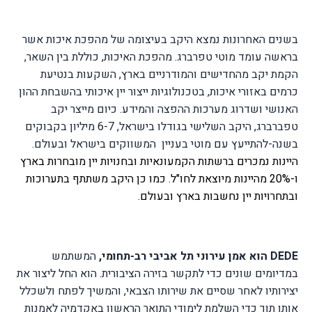
בשנים האחרונות נמצא היקב בעיצומה של מהפכת איכות אשר
בראשה עומד מוטי טפרברג. מהפכת האיכות, כוללת בין השאר,
הקמת יקב מהחדישים והמודרניים בארץ, השקעות בנטיעת
כרמים באזורי איכות, בטכנולוגיות ייצור יין איכותי בהשבחת ההון
האנושי ושדרוג מערכות ההפצה והמידע.
כיום מייצר יקב
טפברברג, היקב השלישי בגודלו בישראל, 6-7 מיליון בקבוקים
בשנה-להתייעץ עם מוטי בעניין
המשווקים בישראל ובעולם.
היינות נמכרים ברשתות הקמעונאיות ובחנויות יין מובחרות בארץ
ו-20% מהיינות מיוצאת לחו"ל
.
כמו כן היקב משתתף בתערוכות
ובתחרויות יין נחשבות בארץ ובעולם
.
DEDE
הוא אמן עירוני תל אביבי רב-תחומי,
המשתמש
במדיומים שונים כדי לתקשר בזירה הציבורית. הוא החל ליצור את
יצירותיו לאחר שסיים את שירותו הצבאי, והמשיך לפתח ולשכלל
אותן תוך כדי השלמת לימודי התואר הראשון באקדמיה לאמנות