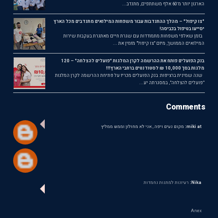
הארגון יותר מ־60 אלף משתתפים, מתנדב...
"צו קיפול" – מהלך ההתנדבות עבור משפחות המילואים מתנדבים מכל הארץ
יסייעו בטיפול בכביסה!
בזמן שאלפי משפחות מתמודדות עם שגרת חיים מאתגרת בעקבות שירות
המילואים הממושך, מיזם "צו קיפול" מזמין את ...
בנק הפועלים פותח את ההרשמה לקרן המלגות "פועלים להצלחה" – 120
מלגות בסך 10,000 ₪ לסטודנטים ברחבי הארץ!!!
שנה שמינית ברציפות: בנק הפועלים מכריז על פתיחת ההרשמה לקרן המלגות
"פועלים להצלחה", במסגרתה יע...
Comments
miki at:
מקום נעים ויפה , אני לא מחולון וממש ממליץ
Nika:
רעיונות למתנות נחמדות
Anex