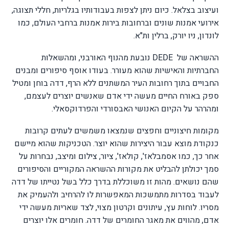
ועיצוב בצלאל. כיום ניתן לצפות בעבודותיו בגלריות, חללי תצוגה,
אירועי אמנות שונים וברחובות בירות אמנות ברחבי העולם, כמו
לונדון, ניו יורק, ברלין ות"א.
ההשראה של
DEDE
נובעת מהנוף האורבני, ומהשאלות
החברתיות והאישיות שהוא מעורר. בעודו אוסף סיפורים ומבנים
החבויים בתוך רחובות העיר המשתנים ללא הרף, דדה בוחן ומטיל
ספק באורח החיים מעשה ידי אדם שאנשים יוצרים לעצמם,
ומהרהר על הקיום האנושי האבסורדי והפרדוקסאלי.
מקומות חיצוניים וחפצים שנמצאו משמשים לעתים קרובות
כנקודת מוצא עבור היצירות שהוא יוצר. הטכניקות שהוא מיישם
אחר כך, כמו אסמבלאז', קולאז', ציור, צילום ומיצב, נבחרות על
סמך יכולתן להבליט את מקורות ההשראה המקוריים והסיפורים
שהם נושאים. מהות זו משוכללת בדרך כלל בשל נטייתו של דדה
לעבוד בסדרות מתמשכות המאפשרות לו להרחיב ולהעמיק את
מסריו. לוחות עץ, עיתונים וקרטון מצוי, לצד שאריות מעשה ידי
אדם, מהווים את מאגר החומרים של דדה. חומרים אלו יוצרים