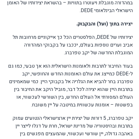
במהדורה מוגבלת ויעוטרו בתוויות – בהשראת יצירותיו של האומן
הישראלי הבינלאומי
DEDE
.
יצירה בתוך (ועל) והבקבוק.
יצירותיו של
DEDE
, הפלסטרים הכל כך אייקוניים מרחובות תל
אביב וערים נוספות בעולם, יככבו על בקבוקי המהדורה
המוגבלת החדשה של יקב טפרברג.
בעוד החיבור לתרבות ולאומנות הישראלית הוא אך טבעי, כמו גם
ל-
DEDE
כמייצג את עולם האומנות החדש והחופשי, יקב
טפרברג בחר להביא את הגלריה אל בקבוקי היין. כמי שמאמינים
בתרבות היין שהוא יצירה לכל דבר, מוביל היקב את החיבור בין
העולם המסורתי אל העולם החדש, בין השורשי לעכשווי, או
בפשטות – אומנות עכשווית במיטבה על יין משובח.
יקב טפרברג, 5 דורות של יצירת יין ארצישראלי הנטועים עמוק
בתרבות ובהיסטוריה של מדינת ישראל, חרת על דגלו לייצר יין
באהבה גדולה, יין שורשי ועכשווי, שהמעצים מפגשים בין