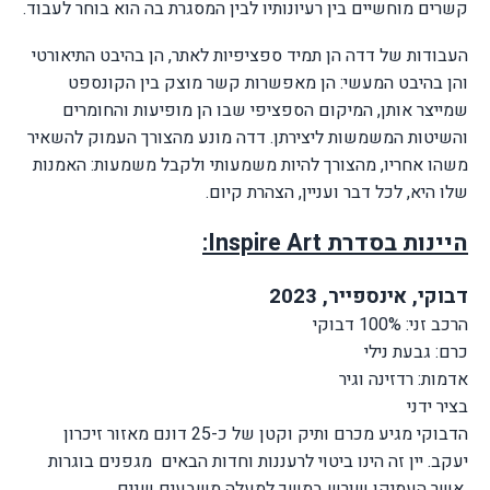
קשרים מוחשיים בין רעיונותיו לבין המסגרת בה הוא בוחר לעבוד.
העבודות של דדה הן תמיד ספציפיות לאתר, הן בהיבט התיאורטי
והן בהיבט המעשי: הן מאפשרות קשר מוצק בין הקונספט
שמייצר אותן, המיקום הספציפי שבו הן מופיעות והחומרים
והשיטות המשמשות ליצירתן. דדה מונע מהצורך העמוק להשאיר
משהו אחריו, מהצורך להיות משמעותי ולקבל משמעות: האמנות
שלו היא, לכל דבר ועניין, הצהרת קיום.
היינות בסדרת
Inspire Art
:
דבוקי, אינספייר, 2023
הרכב זני: 100% דבוקי
כרם: גבעת נילי
אדמות: רדזינה וגיר
בציר ידני
הדבוקי מגיע מכרם ותיק וקטן של כ-25 דונם מאזור זיכרון
יעקב. יין זה הינו ביטוי לרעננות וחדות הבאים מגפנים בוגרות
אשר העמיקו שורש במשך למעלה משבעים שנים
.