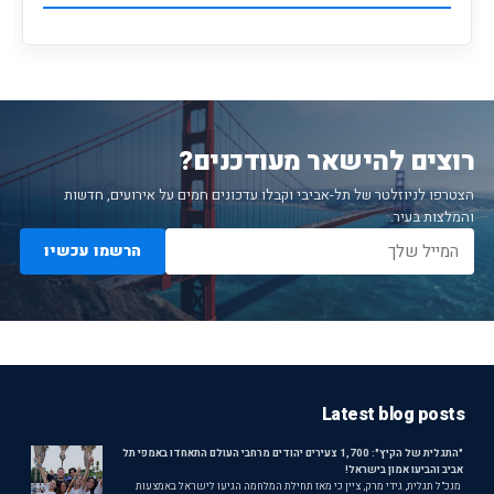
רוצים להישאר מעודכנים?
הצטרפו לניוזלטר של תל-אביבי וקבלו עדכונים חמים על אירועים, חדשות
והמלצות בעיר.
הרשמו עכשיו
Latest blog posts
"התגלית של הקיץ": 1,700 צעירים יהודים מרחבי העולם התאחדו באמפי תל
אביב והביעו אמון בישראל!
מנכ"ל תגלית, גידי מרק, ציין כי מאז תחילת המלחמה הגיעו לישראל באמצעות