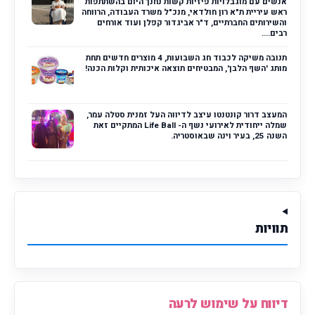
אנשים עם מוגבלויות פיזיות קשות נחנך היום בהשתתפות
ראש עיריית ת"א רון חולדאי, מנכ"ל משרד העבודה, הרווחה
והשירותים החברתיים, ד"ר אביגדור קפלן ועוד אורחים
רבים....
תנובה משיקה לכבוד חג השבועות, 4 מוצרים חדשים תחת
מותג 'השף הלבן', המבטיחים תוצאה איכותית וקלות הכנה!
המעצב דרור קונטנטו עיצב לדיווה העל זמנית סטלה עמר,
שמלה ייחודית לאירועי נשף ה- Life Ball המתקיים זאת
השנה 25, בעיר וינה שבאוסטריה.
תוויות
דיווח על שימוש לרעה