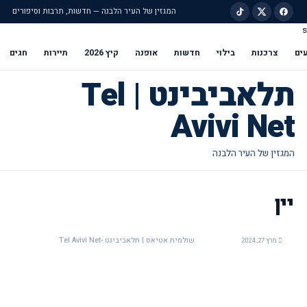
המגזין של העיר הלבנה — חדשות, תרבות וסיפורים
s
ילוג לתוכן הראשי
ים
צרכנות
בילוי
חדשות
אופנה
קיץ 2026
תיירות
חגים
תלאביבינט | Tel
Avivi Net
יין
שולמית אטיאס | תלאביבינט -Tel Avivi Net
מרץ 27, 2024