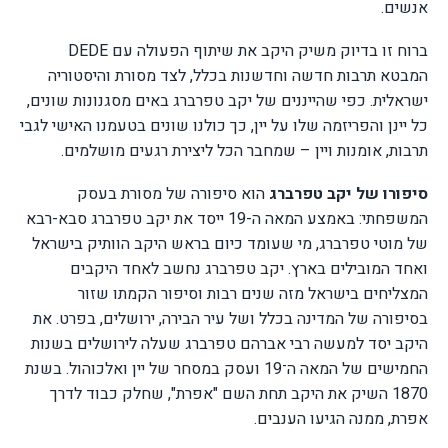
אנשים.
ברוח זו בדיוק משיק היקב את שיתוף הפעולה עם
DEDE
המבטא תרבות חדשה וחדשנות בכלל, לצד מסורת והיסטוריה
ישראלית. כפי שהייננים של יקב טפרברג באים מסגנונות שונים,
כל יינן והפריזמה שלו על יין, כך כולנו שונים בטעמנו האישי לגבי
תרבות, אומנות ויין – שמחבר הכל ליצירת רגעים מושלמים.
סיפורו של יקב טפרברג
הוא סיפורה של מסורת בעסק
המשפחתי: באמצע המאה ה-19 ייסד את יקב טפרברג סבא-רבא
של מוטי טפרברג, מי שעומד כיום בראש היקב הוותיק בישראל
ואחד המובילים בארץ. יקב טפרברג נחשב לאחד היקבים
המצליחים בישראל מזה שנים רבות וסיפור הקמתו שזור
בסיפורה של המדינה בכלל ושל עיר הבירה, ירושלים, בפרט
. את
היקב יסד למעשה רבי אברהם טפרברג שעלה לירושלים בשנות
החמישים של המאה ה־19 ועסק במסחר של יין ואלכוהול
.
בשנת
1870 השיק את היקב תחת השם "אפרת", שחלק כבוד לדרך
אפרת, ממנה הגיעו הענבים.