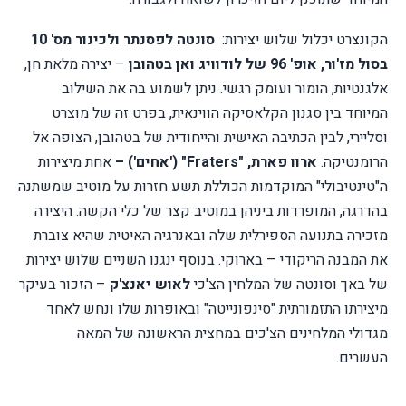
הקונצרט יכלול שלוש יצירות:
סונטה לפסנתר ולכינור מס' 10
בסול מז'ור, אופ' 96 של לודוויג ואן בטהובן
– יצירה מלאת חן,
אלגנטיות, הומור ועומק רגשי. ניתן לשמוע בה את השילוב
המיוחד בין סגנון הקלאסיקה הווינאית, בפרט זה של מוצרט
וסליירי, לבין הכתיבה האישית והייחודית של בטהובן, הצופה אל
הרומנטיקה
.
ארוו פארת, "
Fraters
" ('אחים') –
אחת מיצירות
ה"טינטיבולי" המוקדמות הכוללת תשע חזרות על מוטיב שמשתנה
בהדרגה, המופרדות ביניהן במוטיב קצר של כלי הקשה. היצירה
מזכירה בתנועה הספירלית שלה ובאנרגיה האיטית שהיא צוברת
את המבנה הריקודי – בארוקי. בנוסף ינגנו השניים שלוש יצירות
של באך וסונטה של המלחין הצ'כי
לאוש יאנצ'ק
– הזכור בעיקר
מיצירתו התזמורתית "סינפונייטה" ובאופרות שלו ונחש לאחד
מגדולי המלחינים הצ'כים במחצית הראשונה של המאה
העשרים.