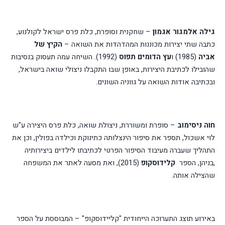
גילה אלמגור אגמון
– שחקנית וסופרת, כלת פרס ישראל לקולנוע,
כתבה שתי יצירות מכוננות המהדהדות את השואה –
הקיץ של
אביה
(1985) ו
עץ הדומים תפוס
(1992). השיחה עמה תעסוק בנסיבות
שהובילו לכתיבת היצירות, באופן שבו התקבלו ניצולי שואה בישראל,
ובכתיבה אודות השואה על גווניה השונים.
חוה ניסימוב
– סופרת ומשוררת, ניצולת שואה, כלת פרס היצירה ע"ש
לוי אשכול, תספר את סיפור הינצלותה כתינוקת וכילדה בפולין, וכן את
התהליך שעברה מעיבוד הסיפור הפרטי לכתיבתו לילדים ביצירותיה
,בניהן, הספר
קלידוסקופ
(2015), ואת מסעה לאתר את המשפחה
שהצילה אותה.
באירוע תוצג התערוכה הייחודית "קליידוסקופ" – המבוססת על הספר