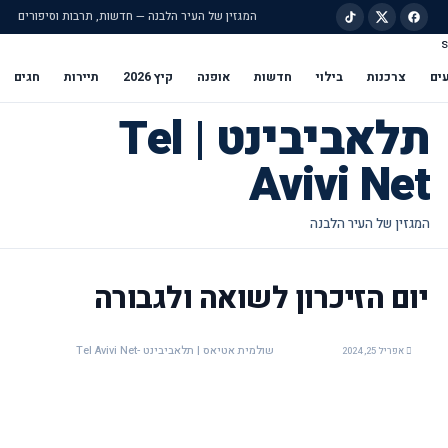
המגזין של העיר הלבנה — חדשות, תרבות וסיפורים
s
ילוג לתוכן הראשי
ים
צרכנות
בילוי
חדשות
אופנה
קיץ 2026
תיירות
חגים
תלאביבינט | Tel
Avivi Net
יום הזיכרון לשואה ולגבורה
שולמית אטיאס | תלאביבינט -Tel Avivi Net
אפריל 25, 2024