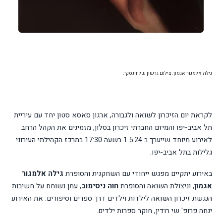
גילה אלמגור אגמון. צילום גרשון שליוינסקי.
לקראת
יום
הזיכרון
לשואה
ולגבורה, ארגון סאסא סטון יחד עם עיריית
תל אביב-יפו והמיזם החברתי זיכרון בסלון, מזמינים את הקהל הרחב
לאירוע מיוחד שייערך ב 1.5.24 בשעה 17:30 במרכז הקהילתי העירוני
גלילות בתל אביב-יפו.
באירוע יתקיים מפגש ייחודי עם השחקנית והסופרת
גילה אלמגור
אגמון
, וניצולת השואה והסופרת
חוה ניסימוב
, עמן נשוחח על חשיבות
הנגשת זיכרון השואה לילדות וילדים דרך ספרים וסיפורים. את האירוע
ינחה פרופ' שי רודין, חוקר ספרות ילדים.