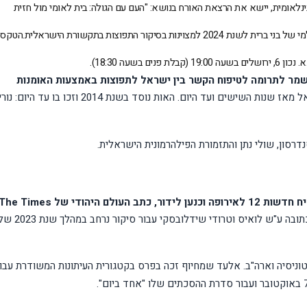
לאומית, יישא את הרצאת האורח בנושא: "העם עם הגולה: בית לאומי מול חזית
בסיקור התפוצות בתקשורת הישראלית.
הטקס
שמר לתרומה לטיפוח הקשר בין ישראל לתפוצות באמצעות האומנות
ל מאז שנות השישים ועד היום.
האות נוסד בשנת 2014 וזכו בו עד היום: נו
 סנדרסון, שולי נתן והתזמורת הפילהרמונית הישראלית.
 העולם היהודי של
The Times
לידור זכה בפרס בקטגוריה של העיתונות הכתובה ע"ש לואיס וטרודי שידלובסקי עבור סיקור נרחב במהלך
 טוניסיה וארה"ב. אלעד שמחיוף זכה בפרס בקטגורית העיתונות המשודרת עבו