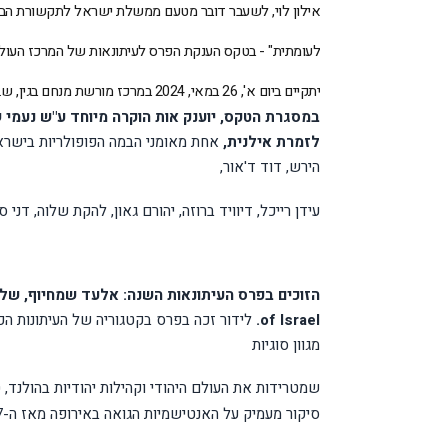
אילון לוי, לשעבר דובר מטעם ממשלת ישראל לתקשורת הבינ
לעומתית" - בטקס הענקת הפרס לעיתונאות של המרכז העולמי של בני ברית לשנת 2024 למצוינות 
יתקיים ביום א', 26 במאי, 2024 במרכז מורשת מנחם בגין, ש.א. נכון 6, ירושלים בשעה 19:00 (קבלת פנים בשעה 18:30).
במסגרת הטקס, יוענק אות הוקרה מיוחד ע"ש נעמי 
לזמרת אילנית,
אחת מאומני הבמה הפופולריות בישרא
הירש, דוד ד'אור,
עידן רייכל, דיוויד ברוזה, יהורם גאון, להקת שלוה, דני
הזוכים בפרס העיתונאות השנה: אלעד שמחיוף, שליח חדשות 12 לאירופה וכנען לידור, כתב
.
of Israel
מגוון סוגיות
שמטרידות את העולם היהודי וקהילות יהודיות בהולנד,
סיקור מעמיק על האנטישמיות הגואה באירופה מאז ה-7 באוקטובר ועבור סדרת ההסכתים שלו "אחד ביום".