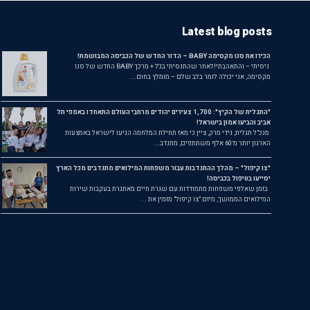
Latest blog posts
הכירו את סנו מקסימה BABY – הדור החדש של הכביסה המבושמת!
ניסיתי – והתאהבתי!לאחר שהתנסיתי בג'ל + מרכך BABY החדש של סנו
מקסימה, אני יכולה לומר בלב שלם – מומלץ בחום...
"התגלית של הקיץ": 1,700 צעירים יהודים מרחבי העולם התאחדו באמפי תל
אביב והביעו אמון בישראל!
מנכ"ל תגלית, גידי מרק, ציין כי מאז תחילת המלחמה הגיעו לישראל באמצעות
הארגון יותר מ־60 אלף משתתפים, מתנדב...
"צו קיפול" – מהלך ההתנדבות עבור משפחות המילואים מתנדבים מכל הארץ
יסייעו בטיפול בכביסה!
בזמן שאלפי משפחות מתמודדות עם שגרת חיים מאתגרת בעקבות שירות
המילואים הממושך, מיזם "צו קיפול" מזמין את ...