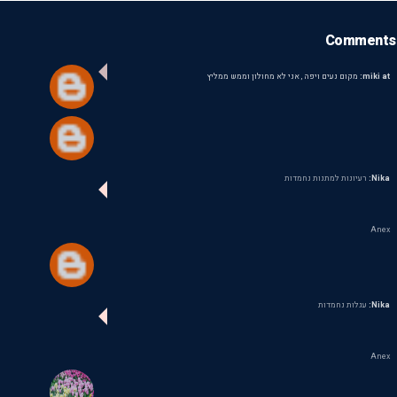
Comments
miki at:
מקום נעים ויפה , אני לא מחולון וממש ממליץ
Nika:
רעיונות למתנות נחמדות
Anex
Nika:
עגלות נחמדות
Anex