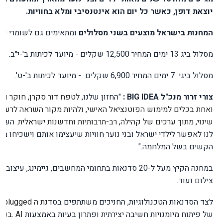
יוצאת דופן, כאשר כל יום הוא אינטנסיבי ומלא בחוויות.
המחנות בישראל מוצעים בשני מסלולים
ומתאימים גם לשומרי ש
מסלול ביג 13 ימים המחיר 12,500 שקלים - מיועד לכיתות ב'-י"ב.
מסלול ביגי
7 ימים המחיר 6,900 שקלים
- מיועד לכיתות ב'-ט'.
צורי זרור מנכ"ל
BIG IDEA
:
"החזון שלנו,
לטפח דור סקרן, חוקר וחו
ואחת בכלים למימוש הפוטנציאל האישי, ולהיות מקור השראה לרעיונו
שינוי, מתוך ערכים של קהילה, רב-תרבותיות וחדשנות ישראלית
. השנה
לנו לאפשר לילדי ישראל ובני נוער חוויות שיעצימו אותם וישכיחו 
הקשים בשל המלחמה."
במחנה הקיץ
מעל ל-20 סדנאות בתחומי המחשבים, גיימינג, עיצוב,
צילום ועוד
.
לצד הסדנאות הטכנולוגיות, החניכים משתתפים בס
דנת ה
nplugged
של פיתוח מיומנויות חשיבה יצירתית ופתרון בעיות באמצעות
. AI
בנוס