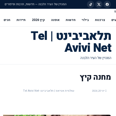
המגזין של העיר הלבנה — חדשות, תרבות וסיפורים
s
ילוג לתוכן הראשי
ים
צרכנות
בילוי
חדשות
אופנה
קיץ 2026
תיירות
חגים
תלאביבינט | Tel
Avivi Net
מחנה קיץ
שולמית אטיאס | תלאביבינט -Tel Avivi Net
יוני 20, 2024