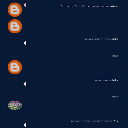
miki at:
מקום נעים ויפה , אני לא מחולון וממש ממליץ
Nika:
רעיונות למתנות נחמדות
Anex
Nika:
עגלות נחמדות
Anex
ליל:
לא יודעת למה אבל תמיד כריות, מגבות,