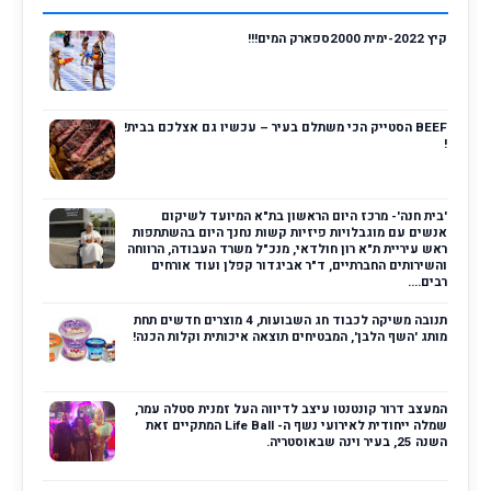
קיץ 2022-ימית 2000ספארק המים!!!
BEEF הסטייק הכי משתלם בעיר – עכשיו גם אצלכם בבית!
!
'בית חנה'- מרכז היום הראשון בת"א המיועד לשיקום
אנשים עם מוגבלויות פיזיות קשות נחנך היום בהשתתפות
ראש עיריית ת"א רון חולדאי, מנכ"ל משרד העבודה, הרווחה
והשירותים החברתיים, ד"ר אביגדור קפלן ועוד אורחים
רבים....
תנובה משיקה לכבוד חג השבועות, 4 מוצרים חדשים תחת
מותג 'השף הלבן', המבטיחים תוצאה איכותית וקלות הכנה!
המעצב דרור קונטנטו עיצב לדיווה העל זמנית סטלה עמר,
שמלה ייחודית לאירועי נשף ה- Life Ball המתקיים זאת
השנה 25, בעיר וינה שבאוסטריה.