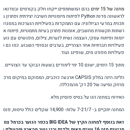
מחנה של 15 ימים
בהם המשתתפים ייקחו חלק בקורסים ובסדנאות
לראשונה סדנת
Python
לפיתוח מיומנויות חשיבה יצירתית ופתרון ב
תכנית במדעי הביולוגיה עם התמקדות בפעילויות הנערכות במסגרת 
רשתות תקשורת מחשבים, אומנות פתרון בעיות מתמטיות, פיתוח אתרי
יזמות ופיתוח עסקי, העצמה נשית לנערות, צילום, מפגשים עם נוער 
פעילויות חברתיות אחר הצהריים, בערבים ובסופי השבוע. כמו גם סיור
פעילויות ספורט מים, שופינג ועוד.
מתוך 15 הימים, ישנם 10 ימי לימודים בשעות הבוקר עד הצהריים.
הלינה הינה במלון
CAPSIS
ארבעה כוכבים, הממוקם במיקום מרכזי בעי
מרחק נסיעה של 20 דק' מהמכללה
.
האירוח במחנה הנו על בסיס פנסיון מלא.
המחנה יתקיים ב- 7-21/7 עלות- 14,900 שקלים כולל טיסות, פנסיון מלא
זאת בנוסף למחנה הקיץ של
BIG IDEA
בכפר הנוער בכרמל צמוד ל
מגיעים מזה 16 שנים מאות ילדים ובני נוער מהארץ ומהעולם