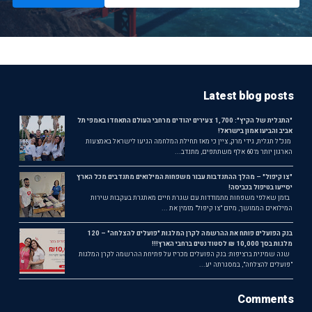
Latest blog posts
"התגלית של הקיץ": 1,700 צעירים יהודים מרחבי העולם התאחדו באמפי תל
אביב והביעו אמון בישראל!
מנכ"ל תגלית, גידי מרק, ציין כי מאז תחילת המלחמה הגיעו לישראל באמצעות
הארגון יותר מ־60 אלף משתתפים, מתנדב...
"צו קיפול" – מהלך ההתנדבות עבור משפחות המילואים מתנדבים מכל הארץ
יסייעו בטיפול בכביסה!
בזמן שאלפי משפחות מתמודדות עם שגרת חיים מאתגרת בעקבות שירות
המילואים הממושך, מיזם "צו קיפול" מזמין את ...
בנק הפועלים פותח את ההרשמה לקרן המלגות "פועלים להצלחה" – 120
מלגות בסך 10,000 ₪ לסטודנטים ברחבי הארץ!!!
שנה שמינית ברציפות: בנק הפועלים מכריז על פתיחת ההרשמה לקרן המלגות
"פועלים להצלחה", במסגרתה יע...
Comments