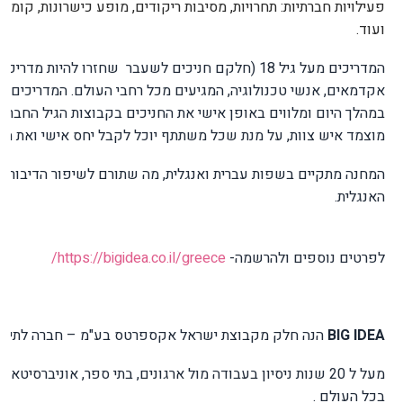
פעילויות חברתיות: תחרויות, מסיבות ריקודים, מופע כישרונות, קומזי
ועוד
.
המדריכים מעל גיל 18 (חלקם חניכים לשעבר
שחזרו להיות מדריכים
אקדמאים, אנשי טכנולוגיה, המגיעים מכל רחבי העולם. המדריכים מ
מוצמד איש צוות, על מנת שכל משתתף יוכל לקבל יחס אישי ואת מל
המחנה מתקיים בשפות עברית ואנגלית, מה שתורם לשיפור הדיבור 
האנגלית.
לפרטים נוספים ולהרשמה-
https://bigidea.co.il/greece
/
BIG IDEA
הנה חלק מקבוצת ישראל אקספרטס בע"מ – חברה לתיירות
מעל ל 20 שנות ניסיון בעבודה מול ארגונים, בתי ספר, אוניברסיטאו
בכל העולם
.