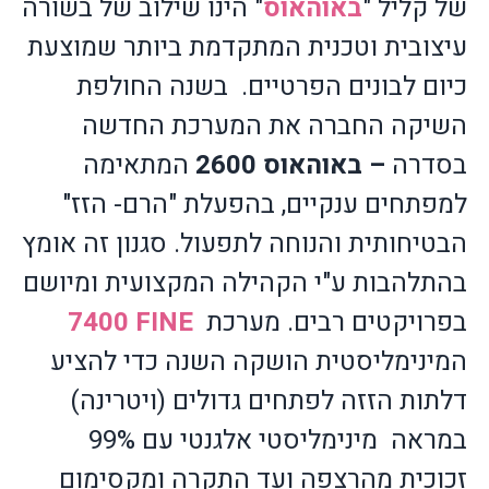
של קליל "
באוהאוס
" הינו שילוב של בשורה
עיצובית וטכנית המתקדמת ביותר שמוצעת
כיום לבונים הפרטיים.
בשנה החולפת
השיקה החברה את המערכת החדשה
בסדרה
– באוהאוס 2600
המתאימה
למפתחים ענקיים, בהפעלת "הרם- הזז"
הבטיחותית והנוחה לתפעול. סגנון זה אומץ
בהתלהבות ע"י הקהילה המקצועית ומיושם
בפרויקטים רבים. מערכת
FINE
7400
המינימליסטית הושקה השנה כדי להציע
דלתות הזזה לפתחים גדולים (ויטרינה)
במראה
מינימליסטי אלגנטי עם 99%
זכוכית מהרצפה ועד התקרה ומקסימום