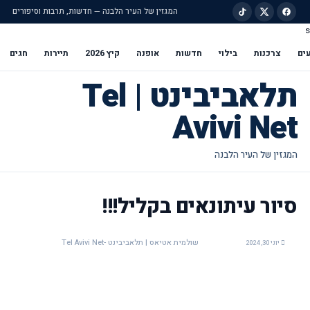
המגזין של העיר הלבנה — חדשות, תרבות וסיפורים
s
ילוג לתוכן הראשי
ים
צרכנות
בילוי
חדשות
אופנה
קיץ 2026
תיירות
חגים
תלאביבינט | Tel
Avivi Net
סיור עיתונאים בקליל!!!
שולמית אטיאס | תלאביבינט -Tel Avivi Net
יוני 30, 2024