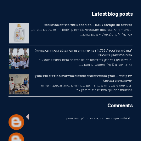
Latest blog posts
הכירו את סנו מקסימה BABY – הדור החדש של הכביסה המבושמת!
ניסיתי – והתאהבתי!לאחר שהתנסיתי בג'ל + מרכך BABY החדש של סנו מקסימה,
אני יכולה לומר בלב שלם – מומלץ בחום...
"התגלית של הקיץ": 1,700 צעירים יהודים מרחבי העולם התאחדו באמפי תל
אביב והביעו אמון בישראל!
מנכ"ל תגלית, גידי מרק, ציין כי מאז תחילת המלחמה הגיעו לישראל באמצעות
הארגון יותר מ־60 אלף משתתפים, מתנדב...
"צו קיפול" – מהלך ההתנדבות עבור משפחות המילואים מתנדבים מכל הארץ
יסייעו בטיפול בכביסה!
בזמן שאלפי משפחות מתמודדות עם שגרת חיים מאתגרת בעקבות שירות
המילואים הממושך, מיזם "צו קיפול" מזמין את ...
Comments
miki at:
מקום נעים ויפה , אני לא מחולון וממש ממליץ