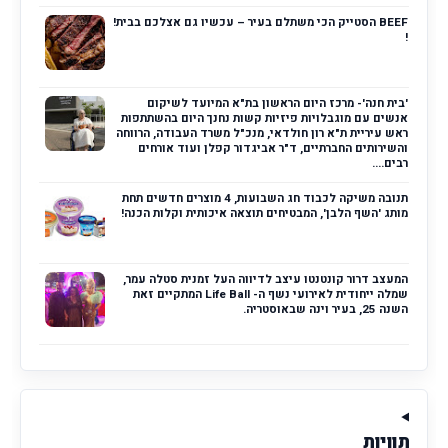
BEEF הסטייק הכי משתלם בעיר – עכשיו גם אצלכם בבית!
!
'בית חנה'- מרכז היום הראשון בת"א המיועד לשיקום
אנשים עם מוגבלויות פיזיות קשות נחנך היום בהשתתפות
ראש עיריית ת"א רון חולדאי, מנכ"ל משרד העבודה, הרווחה
והשירותים החברתיים, ד"ר אביגדור קפלן ועוד אורחים
רבים....
תנובה משיקה לכבוד חג השבועות, 4 מוצרים חדשים תחת
מותג 'השף הלבן', המבטיחים תוצאה איכותית וקלות הכנה!
המעצב דרור קונטנטו עיצב לדיווה העל זמנית סטלה עמר,
שמלה ייחודית לאירועי נשף ה- Life Ball המתקיים זאת
השנה 25, בעיר וינה שבאוסטריה.
תוויות