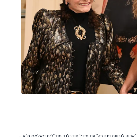
ת "אשה לובשת פנטזיה" עם מיכל חודרלנד מנכ"לית פאלאס ת"א –