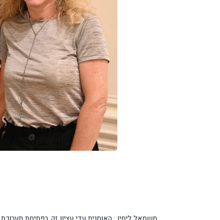
משמאל לימין : האומנית עדי עציון זק בפתיחת תערוכ