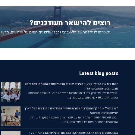
רוצים להישאר מעודכנים?
הצטרפו לניוזלטר של תל-אביבי וקבלו עדכונים חמים על אירועים, חדשות
Latest blog posts
"התגלית של הקיץ": 1,700 צעירים יהודים מרחבי העולם התאחדו באמפי תל
אביב והביעו אמון בישראל!
מנכ"ל תגלית, גידי מרק, ציין כי מאז תחילת המלחמה הגיעו לישראל באמצעות
הארגון יותר מ־60 אלף משתתפים, מתנדב...
"צו קיפול" – מהלך ההתנדבות עבור משפחות המילואים מתנדבים מכל הארץ
יסייעו בטיפול בכביסה!
בזמן שאלפי משפחות מתמודדות עם שגרת חיים מאתגרת בעקבות שירות
המילואים הממושך, מיזם "צו קיפול" מזמין את ...
בנק הפועלים פותח את ההרשמה לקרן המלגות "פועלים להצלחה" – 120