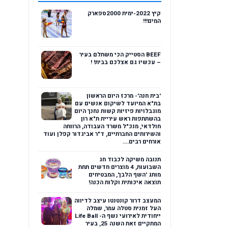
קיץ 2022-ימית 2000ספארק
המים!!!
BEEF הסטייק הכי משתלם בעיר
– עכשיו גם אצלכם בבית! !
'בית חנה'- מרכז היום הראשון
בת"א המיועד לשיקום אנשים עם
מוגבלויות פיזיות קשות נחנך היום
בהשתתפות ראש עיריית ת"א רון
חולדאי, מנכ"ל משרד העבודה, הרווחה
והשירותים החברתיים, ד"ר אביגדור קפלן ועוד
אורחים רבים....
תנובה משיקה לכבוד חג
השבועות, 4 מוצרים חדשים תחת
מותג 'השף הלבן', המבטיחים
תוצאה איכותית וקלות הכנה!
המעצב דרור קונטנטו עיצב לדיווה
העל זמנית סטלה עמר, שמלה
ייחודית לאירועי נשף ה- Life Ball
המתקיים זאת השנה 25, בעיר