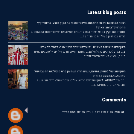
Latest blog posts
רשות הטבע והגנים מזמינה את הציבור לסגור את הקיץ בטבע: אירועי "קיץ
מהסרטים" ברחבי הארץ!
סוגרים את הקיץ בטבע רשות הטבע והגנים מזמינה את הציבור לסגור את החופש
הגדול עם מגוון פעילויות מיוחדות במ...
חינוך פיננסי בגובה העיניים: "פועלים ג'וניור סיטי" מגיע לנמל תל אביב!
בנק הפועלים יקים בנמל תל אביב מתחם חווייתי חדש לילדים – "פועלים ג'וניור
סיטי", שיציע פעילות חינמית ופתוח...
השף שבישל לפוטין, נתניהו, נשיא הודו ושמעון פרס מוביל את המטבח של
ALADINO במעלה אדומים
מסעדת ״ALADINO״שף שי דייני קרדיט צילום: תומר אשל - מדיה פרו השף
שבישל לפוטין, לנתניהו לנ...
Comments
miki at:
מקום נעים ויפה , אני לא מחולון וממש ממליץ