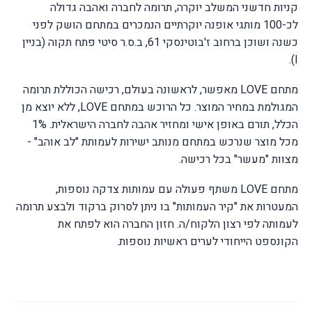
קניות חדשני המשלב יוקרה, תרומה לחברה ואהבה גדולה
לכ-100 מותגי אופנה יוקרתיים הנמכרים במתחם הושק לפני
כשנה ושוכן ברחוב ז'בוטינסקי 61, ב.ס.ר סיטי פתח תקוה (בניין
).
I
מתחם
LOVE
מאפשר, לראשונה בעולם, רכישה הכוללת תרומה
המגולמת במחיר המוצר. כל הרוכש במתחם
LOVE
, ללא יוצא מן
הכלל, תורם באופן אישי ומחזיר אהבה לחברה הישראלית. 1%
מכל מוצר שנרכש במתחם מנותב ישירות לעמותת "לב אוהב" -
מצוות "מעשר" בכל רכישה.
מתחם
LOVE
משתף פעולה עם עמותות צדקה נוספות,
המעטרות את "קיר העמותות" בו ניתן לסרוק ברקוד ולבצע תרומה
לעמותה לפי רצון הלקוח/ה. חזון החברה הוא לפתח את
הקונספט הייחודי לערים ראשיות נוספות.