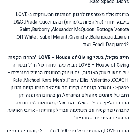
.
Kate Spade
,
Men's
מותגים אלה מצטרפים למגוון
המותגים המשווקים ב-
LOVE
בייבוא ייחודי (קולקציות בלעדיות) ובהם:
Gucci
,
Prada
,
D&G
,
Saint
,
Burberry
,
Alexander McQueen
,
Bottega Veneta
,
Off White
,
Isabel Marant
,
Givenchy
,
Balenciaga
,
Lauren
Dsquared2
,
Fendi
ועוד.
חיים סקאל, בעלי
LOVE – House of Giving
: "מתחם הקניות
LOVE – House of Giving
מביא עימו ניחוח של חו"ל ובשורה
של ממש לשוק האופנה, עם שיווק המותגים הבינ"ל המובילים -
Kate
,
Michael Kors Men's
,
Perry Ellis ,Valentino
,
COACH
Spade
- ומשלב קונספט קניות חדשני לצד חווית קניות ומגוון
רחב של מותגים מהעולם ומישראל, הן בתחום האופנה והן
מתחום הלייף סטייל. השילוב הזה של קמעונאות לצד תרומה
לחברה יוצר קנייה עם משמעות עבור לקוחותינו - אוהבי האופנה,
המותגים והערכים המוספים".
מתחם
LOVE
, המתפרש על פני 1,500 מ"ר ב 2 קומות - קונספט