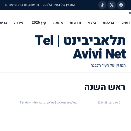
המגזין של העיר הלבנה — חדשות, תרבות וסיפורים
s
ילוג לתוכן הראשי
רועים
צרכנות
בילוי
חדשות
אופנה
קיץ 2026
תיירות
בריא
תלאביבינט | Tel
Avivi Net
ראש השנה
שולמית אטיאס | תלאביבינט -Tel Avivi Net
ספטמבר 28, 2024