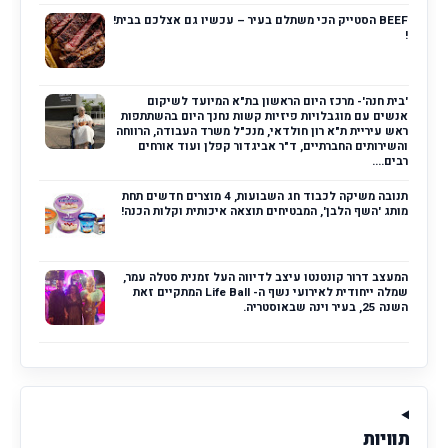
BEEF הסטייק הכי משתלם בעיר – עכשיו גם אצלכם בבית!
!
'בית חנה'- מרכז היום הראשון בת"א המיועד לשיקום
אנשים עם מוגבלויות פיזיות קשות נחנך היום בהשתתפות
ראש עיריית ת"א רון חולדאי, מנכ"ל משרד העבודה, הרווחה
והשירותים החברתיים, ד"ר אביגדור קפלן ועוד אורחים
רבים....
תנובה משיקה לכבוד חג השבועות, 4 מוצרים חדשים תחת
מותג 'השף הלבן', המבטיחים תוצאה איכותית וקלות הכנה!
המעצב דרור קונטנטו עיצב לדיווה העל זמנית סטלה עמר,
שמלה ייחודית לאירועי נשף ה- Life Ball המתקיים זאת
השנה 25, בעיר וינה שבאוסטריה.
תוויות