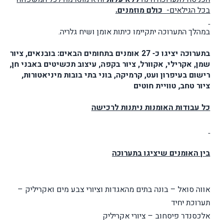
בכל הגילאים-
כולם מוזמנים.
במהלך התערוכה יתקיימו כיתות אומן ושיח גלריה.
בתערוכה יציגו כ- 27 אומנים בתחומים הבאים: בובנאים, ציור
שמן, אקרילי, אקוורל, ציור בקפה, עיצוב תכשיטים באבני חן,
רישום בעיפרון ועט, קרמיקה, בוני בתי בובות מיניאטורות,
ציור טחב, טוויית חוטים
כל עבודות האומנות ניתנות לרכישה
בין האומנים שיציגו בתערוכה
אווה סואל – בונה בתים מהאגדות וציורי צבע מים ואקריליק –
תערוכת יחיד
אלכסנדר פיסחוב – ציורי אקריליק