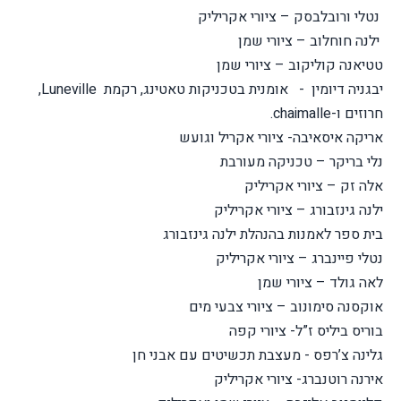
נטלי ורובלבסק – ציורי אקריליק
ילנה חוחלוב – ציורי שמן
טטיאנה קוליקוב – ציורי שמן
יבגניה דיומין - אומנית בטכניקות טאטינג, רקמת Luneville,
חרוזים ו-chaimalle.
אריקה איסאיבה- ציורי אקריל וגועש
נלי בריקר – טכניקה מעורבת
אלה זק – ציורי אקריליק
ילנה גינזבורג – ציורי אקריליק
בית ספר לאמנות בהנהלת ילנה גינזבורג
נטלי פיינברג – ציורי אקריליק
לאה גולד – ציורי שמן
אוקסנה סימונוב – ציורי צבעי מים
בוריס ביליס ז”ל- ציורי קפה
גלינה צ’רפס - מעצבת תכשיטים עם אבני חן
אירנה רוטנברג- ציורי אקריליק