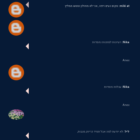
miki at:
מקום נעים ויפה , אני לא מחולון וממש ממליץ
Nika:
רעיונות למתנות נחמדות
Anex
Nika:
עגלות נחמדות
Anex
ליל:
לא יודעת למה אבל תמיד כריות, מגבות,