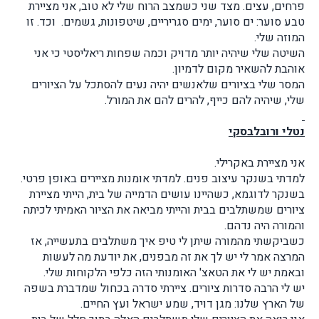
פרחים, עצים. מצד שני כשמצב הרוח שלי לא טוב, אני מציירת
טבע סוער: ים סוער, ימים סגריריים, שיטפונות, גשמים. וכד. זו
המוזה שלי.
השיטה שלי שיהיה יותר מדויק וכמה שפחות ריאליסטי כי אני
אוהבת להשאיר מקום לדמיון.
המסר שלי בציורים שלאנשים יהיה נעים להסתכל על הציורים
שלי, שיהיה להם כייף, להרים להם את המורל.
נטלי ורובלבסקי
אני מציירת באקרילי.
למדתי בשנקר עיצוב פנים. למדתי אומנות מציירים באופן פרטי.
בשנקר לדוגמא, כשהיינו עושים הדמייה של בית, הייתי מציירת
ציורים שמשתלבים בבית והייתי מביאה את הציור האמיתי לכיתה
והמורה היה נדהם.
כשביקשתי מהמורה שיתן לי טיפ איך משתלבים בתעשייה, אז
המרצה אמר לי יש לך את זה מבפנים, את יודעת מה לעשות
ובאמת יש לי את הטאצ' האומנותי הזה כלפי הלקוחות שלי.
יש לי הרבה סדרות ציורים. ציירתי סדרה בכחול שמדברת בשפה
של הארץ שלנו: מגן דויד, שמע ישראל ועץ החיים.