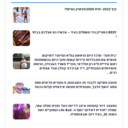
קיץ 2022-ימית 2000ספארק המים!!!
BEEF הסטייק הכי משתלם בעיר – עכשיו גם אצלכם בבית!
!
'בית חנה'- מרכז היום הראשון בת"א המיועד לשיקום
אנשים עם מוגבלויות פיזיות קשות נחנך היום בהשתתפות
ראש עיריית ת"א רון חולדאי, מנכ"ל משרד העבודה, הרווחה
והשירותים החברתיים, ד"ר אביגדור קפלן ועוד אורחים
רבים....
תנובה משיקה לכבוד חג השבועות, 4 מוצרים חדשים תחת
מותג 'השף הלבן', המבטיחים תוצאה איכותית וקלות הכנה!
המעצב דרור קונטנטו עיצב לדיווה העל זמנית סטלה עמר,
שמלה ייחודית לאירועי נשף ה- Life Ball המתקיים זאת
השנה 25, בעיר וינה שבאוסטריה.