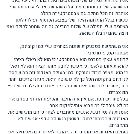
אני רואה את הציורים שלי משתלבים האלה בתוך חלל של בית.
ההשראה שלי מבוססת תמיד על משהו שכואב לי או משהו שני
אוהבת. זה הכל מהלב. גם אבסטרקטי זה מהלב.
עכשיו בגלל המלחמה הילד שלי בצבא. הכנסתי תפילות לתוך
הציורים שלי. תפילה של שלום המדינה. זה מה שחסר לכולם ואני
רוצה שהם יקבלו השראה.
אני משתמשת בטכניקות שונות בציורים שלי כמו קוביזם,
אבסטרקט, פיגורטיבי.
לדוגמא עציץ הסברס הוא אבסטרקטי כי הוא לא ריאלי. רציתי
להראות אותו פלאפי, כי אפשר לחבק אותו. הציור הוא לא ריאלי
כי הוא מצויר בורוד וטורקיז, כמו בעולם האגדות וזה מה שחסר
לנו היום בתקופה הכל כך לא פשוטה הזאת. אנחנו צריכים יותר
ורוד, יותר תכלת. שמביאים שמחה בלב –סברס זה ילדים שלנו –
הם צברים.
בכל ציור יש מסר. אם אין את החיבור והסיפור הרוחני בפנים אז
זה לא עובד לי. זה מביא אותי למקום אחר.
אומנות זה נטו רגשי. אנשים מתחברים לציור כי הם מרגישים את
האנרגיה שהכנסתי לתוכו. כשאין רגש וזה טכני- אנשים לא
מתחברים.
בעולם האגדות אני מתחברת הכי הרבה לאליס. ככה אני חיה- אני