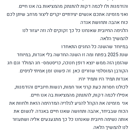
והזדמנות ולו לכמה דקות להתנתק מהמציאות בה אנו חיים.
ואני מזמינה אתכם אנשים יצירתיים יקרים ליצור מרחב שיתן לכם
כוח אהבה ותחושת אגדה
הלגימה החיובית שאנחנו כל כך זקוקים לה וזה יעזור לנו
להמשיך הלאה.
במיוחד שהשנה כל החגים התאחדו
שנת 2025 בפתח ומה זו השנה החדשה בלי אגדות, במיוחד
שהזמן הזה ממש יוצא דופן חנוכה, כריסטמס- חג המולד וגם חג
הקורבן המוסלמי שזורים כאן. זה פשוט זמן אמיתי לניסים.
אגדות תמיד היו ותמיד יהיו.
לכולנו חסרות כעת קרני אור חמות, רגשות חיוביים והזדמנות,
אפילו לכמה דקות, להתנתק מהמציאות בה אנו חיים.
אני מזמינה את הקהל להגיע לגלריה המדהימה הזאת ולחוות את
הכוח שבביחד, אהבה ותחושה שאנו חיים באגדה. לנשום את
אותה נשימה חיובית שאנחנו כל כך מתגעגעים אליה ושתעזור
לנו להמשיך הלאה.