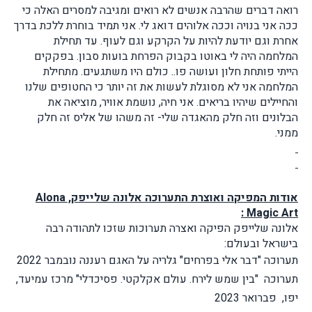
רואה דברים שהרבה אנשים לא רואים ומגיבה למסרים האלה כי
ככה אני בנויה וככה אלוהים דואג לי. אני תמיד בוחרת ללכת בדרך
אחרת וגם יודעת להיות על הקרקע וגם לעוף. עד תחילת
המלחמה היה לי באוטו בקבוק הפרחת בועות סבון. בפקקים
הייתי פותחת חלון ועושה פו.. כולם היו משתגעים. מתחילת
המלחמה אני לא מסוגלת לעשות את זה יותר כי החטופים שלנו
והחיילים שיהיו בריאים. אני חיה, נושמת אוויר, מוציאה את
הבלונים וזה חלק מהאגדה שלי- זה משהו של אליס זה חלק
ממני.
אודות המפיקה ואוצרת התערוכה אלונה שלייפק, Alona
Magic Art :
אלונה שלייפק הפיקה ואצרה תערוכות שזכו לתהודה רבה
בישראל ובעולם:
תערוכה "דבר אלי בפרחים" גלריה על האגם רעננה נובמבר 2022
תערוכה "בין שמש לירח. עולם אקלקטי. פסיכדלי" מרכז עמיעד,
יפו, פברואר 2023