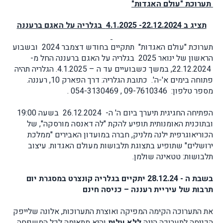
תערוכת "עולם האגדות"
תציג ב 22.12.2024- 4.1.2025 בגלריה על האגם ברעננה
תערוכת "עולם האגדות" תתקיים בחודש דצמבר 2024 ובשבוע
הראשון של ינואר 2025 בגלריה על האגם ברעננה החל מ-
22.12.2024, במשך כשבועיים עד ה – 4.1.2025. הגלריה תהיה
פתוחה בימים א'-ה'. כתובת הגלריה: דרך הפארק 10, רעננה.
מספר טלפון:
09-7610346 , 054-3130469 .
הפתיחה החגיגית תיערך ביום ה' ה- 26.12.2024 בשעה 19:00
ובתוכנית האומנותית תופיע להקת "לה דאנסה מורסקה", של
הכוריאוגרפית ילנה מלניק, חברה במועדון האבירים "ממלכת
ירושלים" שתופיע בתצוגת תלבושות מעולם האגדות. עיצוב
תלבושות: טטאינה שולמן.
בשבת ה - 28.12.24 יתקיים בגלריה קונצרט במסגרת יום
תרבות של עיריית רעננה – כניסה חינם
את התערוכה הקימה המפיקה ואוצרת התערוכות, אלונה שלייפק
הכניסה לתערוכה הינה
ללא עלות
והיא מתאימה לכל המשפחה