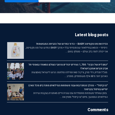
Latest blog posts
הכירו את סנו מקסימה BABY – הדור החדש של הכביסה המבושמת!
ניסיתי – והתאהבתי!לאחר שהתנסיתי בג'ל + מרכך BABY החדש של סנו מקסימה,
אני יכולה לומר בלב שלם – מומלץ בחום...
"התגלית של הקיץ": 1,700 צעירים יהודים מרחבי העולם התאחדו באמפי תל
אביב והביעו אמון בישראל!
מנכ"ל תגלית, גידי מרק, ציין כי מאז תחילת המלחמה הגיעו לישראל באמצעות
הארגון יותר מ־60 אלף משתתפים, מתנדב...
"צו קיפול" – מהלך ההתנדבות עבור משפחות המילואים מתנדבים מכל הארץ
יסייעו בטיפול בכביסה!
בזמן שאלפי משפחות מתמודדות עם שגרת חיים מאתגרת בעקבות שירות
המילואים הממושך, מיזם "צו קיפול" מזמין את ...
Comments