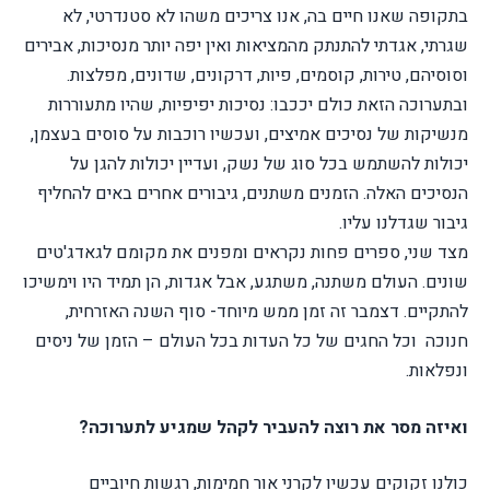
בתקופה שאנו חיים בה, אנו צריכים משהו לא סטנדרטי, לא
שגרתי, אגדתי להתנתק מהמציאות ואין יפה יותר מנסיכות, אבירים
וסוסיהם, טירות, קוסמים, פיות, דרקונים, שדונים, מפלצות.
ובתערוכה הזאת כולם יככבו: נסיכות יפיפיות, שהיו מתעוררות
מנשיקות של נסיכים אמיצים, ועכשיו רוכבות על סוסים בעצמן,
יכולות להשתמש בכל סוג של נשק, ועדיין יכולות להגן על
הנסיכים האלה. הזמנים משתנים, גיבורים אחרים באים להחליף
גיבור שגדלנו עליו.
מצד שני, ספרים פחות נקראים ומפנים את מקומם לגאדג'טים
שונים. העולם משתנה, משתגע, אבל אגדות, הן תמיד היו וימשיכו
להתקיים. דצמבר זה זמן ממש מיוחד- סוף השנה האזרחית,
חנוכה וכל החגים של כל העדות בכל העולם – הזמן של ניסים
ונפלאות.
ואיזה מסר את רוצה להעביר לקהל שמגיע לתערוכה?
כולנו זקוקים עכשיו לקרני אור חמימות, רגשות חיוביים