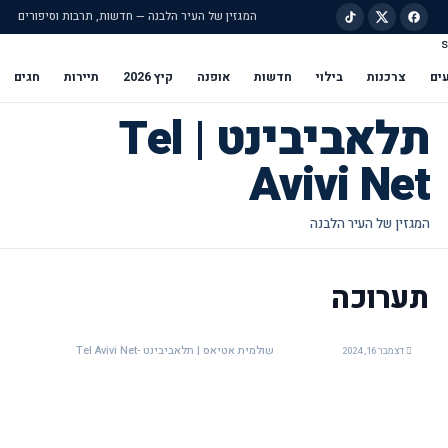
המגזין של העיר הלבנה — חדשות, תרבות וסיפורים
s
ילוג לתוכן הראשי
ים
צרכנות
בילוי
חדשות
אופנה
קיץ 2026
תיירות
חגים
תלאביבינט | Tel
Avivi Net
תערוכה
שולמית אטיאס | תלאביבינט -Tel Avivi Net
דצמבר 16, 2024