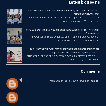
Latest blog posts
"התגלית של הקיץ": 1,700 צעירים יהודים מרחבי העולם התאחדו באמפי תל
אביב והביעו אמון בישראל!
מנכ"ל תגלית, גידי מרק, ציין כי מאז תחילת המלחמה הגיעו לישראל באמצעות
הארגון יותר מ־60 אלף משתתפים, מתנדב...
"צו קיפול" – מהלך ההתנדבות עבור משפחות המילואים מתנדבים מכל הארץ
יסייעו בטיפול בכביסה!
בזמן שאלפי משפחות מתמודדות עם שגרת חיים מאתגרת בעקבות שירות
המילואים הממושך, מיזם "צו קיפול" מזמין את ...
בנק הפועלים פותח את ההרשמה לקרן המלגות "פועלים להצלחה" – 120
מלגות בסך 10,000 ₪ לסטודנטים ברחבי הארץ!!!
שנה שמינית ברציפות: בנק הפועלים מכריז על פתיחת ההרשמה לקרן המלגות
"פועלים להצלחה", במסגרתה יע...
Comments
miki at:
מקום נעים ויפה , אני לא מחולון וממש ממליץ