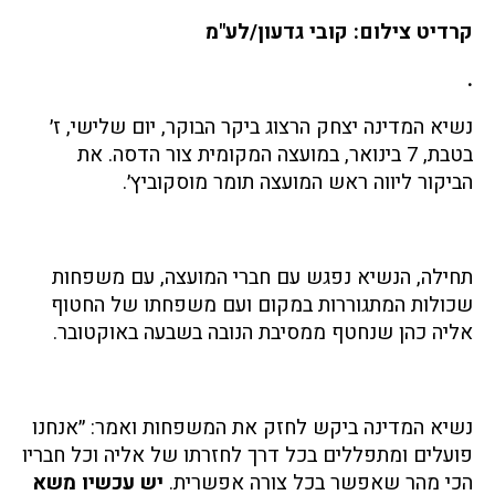
קרדיט צילום: קובי גדעון/לע"מ
.
נשיא המדינה יצחק הרצוג ביקר הבוקר, יום שלישי, ז׳
בטבת, 7 בינואר, במועצה המקומית צור הדסה. את
הביקור ליווה ראש המועצה תומר מוסקוביץ׳.
תחילה, הנשיא נפגש עם חברי המועצה, עם משפחות
שכולות המתגוררות במקום ועם משפחתו של החטוף
אליה כהן שנחטף ממסיבת הנובה בשבעה באוקטובר.
נשיא המדינה ביקש לחזק את המשפחות ואמר: ״אנחנו
פועלים ומתפללים בכל דרך לחזרתו של אליה וכל חבריו
הכי מהר שאפשר בכל צורה אפשרית.
יש עכשיו משא