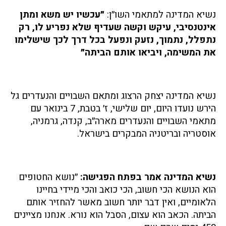
נשיא המדינה למתאמי השו״ן:
״עכשיו יש משא ומתן
אינטנסיבי, עיקש וקשה שעדיף שלא נפריע לו, רק
נתפלל, נתמוך, נזעק ונפעל בכל דרך לכך שישלימו
את המשימה, ויביאו אותם הביתה״
נשיא המדינה יצחק הרצוג ומתאם השבויים והנעדרים גל
הירש נועדו היום, יום שלישי, ז׳ בטבת, 7 בינואר עם
מתאמי השבויים והנעדרים מארה״ב, קנדה, גרמניה,
אוסטריה ובריטניה המבקרים בישראל.
נשיא המדינה אמר בפתח הפגישה:
״נושא החטופים
הוא הנושא הכי חשוב, הכי כואב והכי מיידי בחיינו
הלאומיים, ואין דבר יותר חשוב מאשר להחזיר אותם
הביתה. הכאב הוא עצום, הסבל הוא נורא. אנחנו מציינים