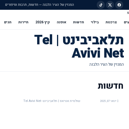
המגזין של העיר הלבנה — חדשות, תרבות וסיפורים
s
ילוג לתוכן הראשי
ים
צרכנות
בילוי
חדשות
אופנה
קיץ 2026
תיירות
חגים
תלאביבינט | Tel
Avivi Net
חדשות
שולמית אטיאס | תלאביבינט -Tel Avivi Net
ינואר 07, 2025