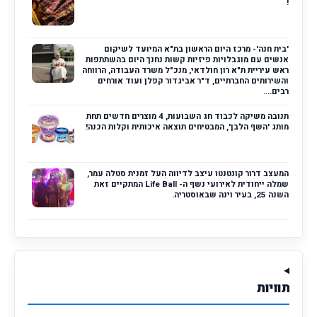
!
'בית חנה'- מרכז היום הראשון בת"א המיועד לשיקום
אנשים עם מוגבלויות פיזיות קשות נחנך היום בהשתתפות
ראש עיריית ת"א רון חולדאי, מנכ"ל משרד העבודה, הרווחה
והשירותים החברתיים, ד"ר אביגדור קפלן ועוד אורחים
רבים....
תנובה משיקה לכבוד חג השבועות, 4 מוצרים חדשים תחת
מותג 'השף הלבן', המבטיחים תוצאה איכותית וקלות הכנה!
המעצב דרור קונטנטו עיצב לדיווה העל זמנית סטלה עמר,
שמלה ייחודית לאירועי נשף ה- Life Ball המתקיים זאת
השנה 25, בעיר וינה שבאוסטריה.
תוויות