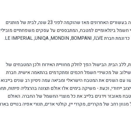
אומגה דור בבעלותם של אשר ומירב בן הרוש, הפכה בעשורים האחרונים מאז שהוקמה לפני 23 שנה, לבית של מותגים
רי חשמל בינלאומיים למטבח, המתבססים על עסקים משפחתיים מובילים
 כדוגמת חברת
ILVE
,
BOMPANI
,
MONDIN
,
UNIQA
,
IMPERIAL
LE
.
, ללב הבית. הבישול הפך לחלק מחוויית האירוח ולכן המטבחים של
י, שילוב של מכשירי חשמל חכמים ומתקדמים בהתאמה אישית. חברת
 עם השנים את המטבח הישראלי ומביאה עמה ניסיון רב שנים בייבוא
ב ייחודי, וכעת - משיקה בימים אלו אולם תצוגה בהרצליה פיתוח, תחת
טבח מאובזר וידגים בלייב את כל מוצרי החשמל של החברה. האולם
ר ויכלול תצוגה של מגוון רחב של מקררים, מקררי יין, קולטי אדים, תנורי אפיה בנויים בארו