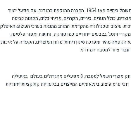
המתמחה בייצור מוצרי חשמל ביתיים מאז 1954. החברה ממוקמת במודנה, עם מפעל ייצור
רים, כולל תנורים, כיריים, מקררים, מדיחי כלים, מכונות כביסה
כות, עיצוב וטכנולוגיה מתקדמת. המותג מתגאה בערכי העיצוב האיטלקי
קררי וינטג' בצבעים ייחודיים כמו טורקיז, נחושת ואפור פלטינה,
תא הקפאה מהיר ומערכת סינון ריחות. מגוון המוצרים, הקפדה על איכות
עבור ציוד למטבח המודרני
.
מתמחה בייצור ושיווק מוצרי חשמל למטבח. 3 מפעלים מהגדולים בעולם באיטליה
זוכי פרס עיצוב בינלאומיים המייצרים בבלעדיות קולקציות ייחודיות