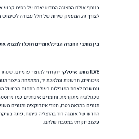
בנוסף אולם התצוגה החדש יארח על בסיס קבוע אד
לצורך זה, המעניק שירות של חלל עבודה לשימוש מ
בין מותגי החברה הבינלאומיים תוכלו למצוא את:
ILVE
מותג איטלקי יוקרתי
למוצרי פרמיום. שנותר 
ונחשבת לאחת המובילות בעולם בתחום הבישול המ
טכנולוגיה מתקדמת, וחומרים איכותיים כמו נירוסטה
תנורים במראה רטרו, תנורי אינדוקציה ותנורים משו
החדש של אומגה דור בהרצליה פיתוח, פונה בעיקר 
עיצוב יוקרתי במטבח שלהם.