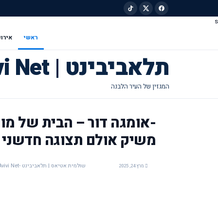
s
ילוג לתוכן הראשי
ראשי
אירוע
תלאביבינט | Tel Avivi Net
-אומגה דור – הבית של מו
משיק אולם תצוגה חדשני ו
שולמית אטיאס | תלאביבינט -Tel Avivi Net
מרץ 24, 2025