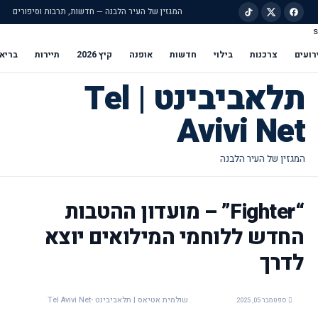
המגזין של העיר הלבנה — חדשות, תרבות וסיפורים
s
ילוג לתוכן הראשי
רועים
צרכנות
בילוי
חדשות
אופנה
קיץ 2026
תיירות
בריא
תלאביבינט | Tel
Avivi Net
“Fighter” – מועדון ההטבות
החדש ללוחמי המילואים יוצא
לדרך
שולמית אטיאס | תלאביבינט -Tel Avivi Net
ספטמבר 05, 2025