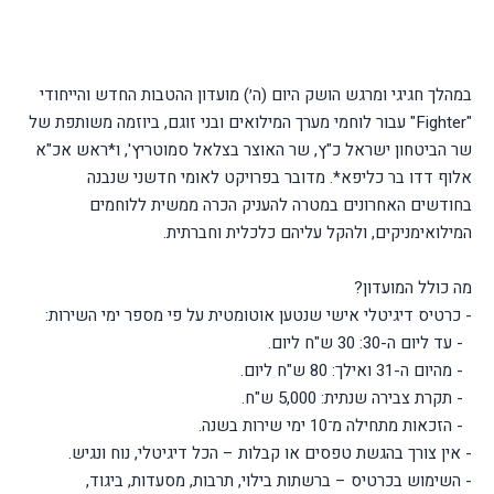
במהלך חגיגי ומרגש הושק היום (ה׳) מועדון ההטבות החדש והייחודי
"Fighter" עבור לוחמי מערך המילואים ובני זוגם, ביוזמה משותפת של
שר הביטחון ישראל כ"ץ, שר האוצר בצלאל סמוטריץ', ו*ראש אכ"א
אלוף דדו בר כליפא*. מדובר בפרויקט לאומי חדשני שנבנה
בחודשים האחרונים במטרה להעניק הכרה ממשית ללוחמים
המילואימניקים, ולהקל עליהם כלכלית וחברתית.
מה כולל המועדון?
- כרטיס דיגיטלי אישי שנטען אוטומטית על פי מספר ימי השירות:
- עד ליום ה-30: 30 ש"ח ליום.
- מהיום ה-31 ואילך: 80 ש"ח ליום.
- תקרת צבירה שנתית: 5,000 ש"ח.
- הזכאות מתחילה מ־10 ימי שירות בשנה.
- אין צורך בהגשת טפסים או קבלות – הכל דיגיטלי, נוח ונגיש.
- השימוש בכרטיס – ברשתות בילוי, תרבות, מסעדות, ביגוד,