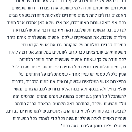
מדברי ראש אגף כוח אדם, אלוף דדו בר כליפא:
״תודה שבאתם
וסיפרתם ושיתפתם ותודה למי שעושה את העבודה. תדעו שנעשים
מאמצים גדולים לתת מענים מיוחדים למציאות מיוחדת.
כשאני מביט
בכם אני רואה שורות מאחוריכם, את אלו שלא כאן אתכם אבל תמיד
לצדכם, בני המשפחות שלכם. רואה את בנות ובני הזוג שלכם ואת
הילדים שלכם, את המעסיקים שלכם, אנשים שמשלמים איתנו ביחד
מחירים כבדים במלחמה על התקומה. גם את אנשי הקבע ובני
משפחותיהם שנמצאים כבר קרוב לשנתיים במלחמה. אני רוצה להגיד
לכם תודה על כך שאתם אנשים שעושים יותר. תומכי הלחימה
הקדמיים והלוחמים בחזית של החזית העידית שבעידית. מעבר לכל
עניין כלכלי, כספי יש עניין אחד - שמסתכלים על החניונים, על
התייצבות אנשי המילואים עכשיו, ורואים את כמות הרכבים, נזכרים
שלא בחיל ולא בכסף ולא בכוח אלא ברוח שלכם, מנצחים. נמשיך
להשתכלל כל הזמן בעזרתכם במענה שאנחנו נותנים, הכרטיס הזה
נולד מהצעות שלכם, החוכמה באה מלמטה. הבאתם הרבה חוכמה
לצבא, הרבה כוח ויכולת. איבדנו הרבה אנשים, שילמנו מחירים כבדים,
שנהיה ראויים לאלה שהלכו ונעשה הכל כדי לעמוד בכל המשימות
שיוטלו עלינו. סומך עליכם וגאה בכם״.