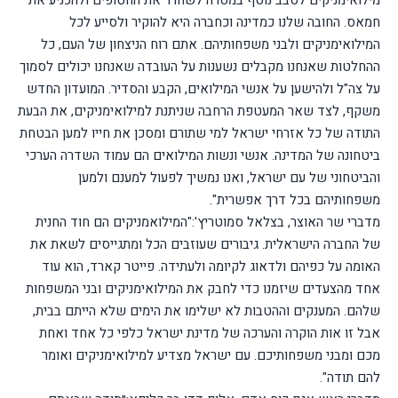
מילואימניקים לסבב נוסף במטרה לשחרר את החטופים ולהכניע את
חמאס. החובה שלנו כמדינה וכחברה היא להוקיר ולסייע לכל
המילואימניקים ולבני משפחותיהם. אתם רוח הניצחון של העם, כל
ההחלטות שאנחנו מקבלים נשענות על העובדה שאנחנו יכולים לסמוך
על צה"ל ולהישען על אנשי המילואים, הקבע והסדיר. המועדון החדש
משקף, לצד שאר המעטפת הרחבה שניתנת למילואימניקים, את הבעת
התודה של כל אזרחי ישראל למי שתורם ומסכן את חייו למען הבטחת
ביטחונה של המדינה. אנשי ונשות המילואים הם עמוד השדרה הערכי
והביטחוני של עם ישראל, ואנו נמשיך לפעול למענם ולמען
משפחותיהם בכל דרך אפשרית".
מדברי שר האוצר, בצלאל סמוטריץ':
"המילואמניקים הם חוד החנית
של החברה הישראלית. גיבורים שעוזבים הכל ומתגייסים לשאת את
האומה על כפיהם ולדאוג לקיומה ולעתידה. פייטר קארד, הוא עוד
אחד מהצעדים שיזמנו כדי לחבק את המילואימניקים ובני המשפחות
שלהם. המענקים וההטבות לא ישלימו את הימים שלא הייתם בבית,
אבל זו אות הוקרה והערכה של מדינת ישראל כלפי כל אחד ואחת
מכם ומבני משפחותיכם. עם ישראל מצדיע למילואימניקים ואומר
להם תודה".