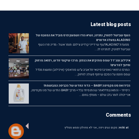
Latest blog posts
השף שבישל לפוטין, נתניהו, נשיא הודו ושמעון פרס מוביל את המטבח של
ALADINO במעלה אדומים
מסעדת ״ALADINO״שף שי דייני קרדיט צילום: תומר אשל - מדיה פרו השף
שבישל לפוטין, לנתניהו לנ...
איכילוב ומג'דל שמס מחזקים את הצפון: מרכז שיקומי חדש, רפואה מרחוק
וחינוך למדעים!
המרכז הרפואי האוניברסיטאי תל אביב ע"ש סוראסקי (איכילוב) ומועצת מג'דל
שמס חתמו על הסכם שיתוף פעולה לחיזוק...
הכירו את סנו מקסימה BABY – הדור החדש של הכביסה המבושמת!
ניסיתי – והתאהבתי!לאחר שהתנסיתי בג'ל + מרכך BABY החדש של סנו מקסימה,
אני יכולה לומר בלב שלם – מומלץ בחום...
Comments
miki at:
מקום נעים ויפה , אני לא מחולון וממש ממליץ