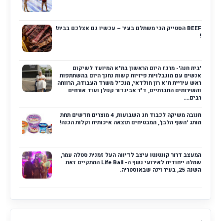
BEEF הסטייק הכי משתלם בעיר – עכשיו גם אצלכם בבית!
!
'בית חנה'- מרכז היום הראשון בת"א המיועד לשיקום
אנשים עם מוגבלויות פיזיות קשות נחנך היום בהשתתפות
ראש עיריית ת"א רון חולדאי, מנכ"ל משרד העבודה, הרווחה
והשירותים החברתיים, ד"ר אביגדור קפלן ועוד אורחים
רבים....
תנובה משיקה לכבוד חג השבועות, 4 מוצרים חדשים תחת
מותג 'השף הלבן', המבטיחים תוצאה איכותית וקלות הכנה!
המעצב דרור קונטנטו עיצב לדיווה העל זמנית סטלה עמר,
שמלה ייחודית לאירועי נשף ה- Life Ball המתקיים זאת
השנה 25, בעיר וינה שבאוסטריה.