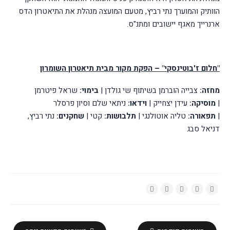
הוותיק והמוערך נתי רביץ, מטעם המועצה מנהלת את התיאטרון הדס
ארנרייך מאגף יישובים ומתנ"ס.
"חלום ז'בוטינסקי" – הפקת מקור מבית תיאטרון השומרון
מחזה:
צבייה הוברמן בשיתוף שי גולדן |
בימוי:
שראל פיטרמן
|
מוסיקה:
עידן יצחייק |
וידאו:
ניתאי שלם וסיון פרסלר
|
תפאורה:
טליה אוטולנגי |
תלבושות:
קטי |
שחקנים:
נתי רביץ,
דניאל סבג