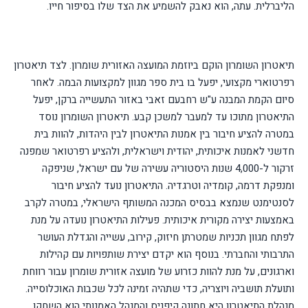
הליברלית. עתה, הוא נאבק להשמיע את הצד שלו בסיפור חייו.
תיאטרון השומרון הוקם ביוזמת המועצה האזורית שומרון. לצד תיאטרון
רפרטוארי מקצועי, יפעל בו בית ספר מגוון למקצועות הבמה. לאחר
סיום הקמת המבנה ע"ש רחבעם זאבי באזור התעשייה ברקן, יפעל
התיאטרון מתוכו עד למעבר למשכן קבע. תיאטרון השומרון נוסד
במטרה להציע חיבור בין אמנות התיאטרון לבין היהדות, להוות בית
חדשני לאמנות איכותית, יהודית וישראלית, ולהציע רפרטואר שמפנה
זרקור ל-4,000 שנות היסטוריה עשירה של עם ישראל, שניפקה
ומנפקת דרמה, קומדיה וטרגדיה. התיאטרון נועד להציע חיבור
לסנטימנט שנמצא בבסיס המכנה המשותף הישראלי, במטרה לקרב
באמצעות יצירה מקורית איכותית. פעילות התיאטרון נועדה על מנת
לפתח מגוון תכניות שמטרתן חיזוק, קירוב, עשייה והגדלת העושר
התרבותי והחברתי. בנוסף הוא יקדם יצירת שותפויות עם קהילות
וארגונים, על מנת להוות כזרוע של מועצה אזורית שומרון עבור רווחת
ותועלת תושביה ויוצריה, כדי שתהיה זמינה לכל שכבות האוכלוסייה.
מנהלת התיאטרון היא חתונה קיפניס והמנהל האמנותי הוא השחקן