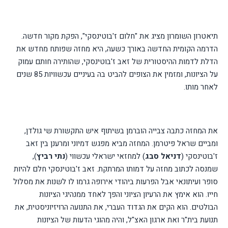
תיאטרון השומרון מציג את "חלום ז'בוטינסקי", הפקת מקור חדשה.
הדרמה הקומית החדשה באורך כשעה, היא מחזה שפותח מחדש את
הדלת לדמות ההיסטורית של זאב ז'בוטינסקי, שהותירה חותם עמוק
על הציונות, ומזמין את הצופים להביט בה בעיניים עכשוויות 85 שנים
לאחר מותו.
את המחזה כתבה צבייה הוברמן בשיתוף איש התקשורת שי גולדן,
ומביים שראל פיטרמן. המחזה מביא מפגש דמיוני ומרענן בין זאב
ז'בוטינסקי (
דניאל סבג
) למחזאי ישראלי עכשווי (
נתי רביץ
),
שמנסה לכתוב מחזה על דמותו המרתקת. זאב ז'בוטינסקי חלם להיות
סופר ועיתונאי אבל הפרעות ביהודי אירופה גרמו לו לשנות את מסלול
חייו. הוא אימץ את הרעיון הציוני והפך לאחד ממנהיגי הציונות
הבולטים. הוא הקים את הגדוד העברי, את התנועה הרויזיוניסטית, את
תנועת בית"ר ואת ארגון האצ"ל, והיה מהוגי הדעות של הציונות