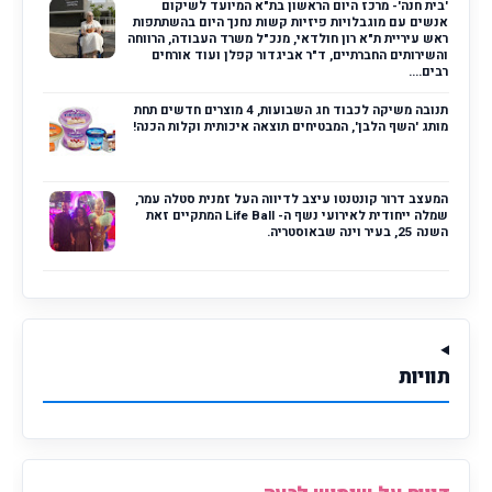
'בית חנה'- מרכז היום הראשון בת"א המיועד לשיקום
אנשים עם מוגבלויות פיזיות קשות נחנך היום בהשתתפות
ראש עיריית ת"א רון חולדאי, מנכ"ל משרד העבודה, הרווחה
והשירותים החברתיים, ד"ר אביגדור קפלן ועוד אורחים
רבים....
תנובה משיקה לכבוד חג השבועות, 4 מוצרים חדשים תחת
מותג 'השף הלבן', המבטיחים תוצאה איכותית וקלות הכנה!
המעצב דרור קונטנטו עיצב לדיווה העל זמנית סטלה עמר,
שמלה ייחודית לאירועי נשף ה- Life Ball המתקיים זאת
השנה 25, בעיר וינה שבאוסטריה.
תוויות