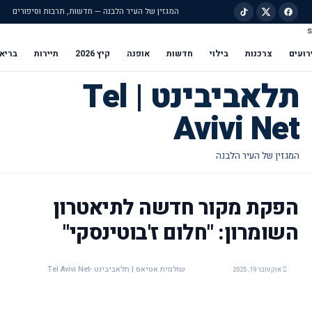
המגזין של העיר הלבנה — חדשות, תרבות וסיפורים
s
ילוג לתוכן הראשי
רועים
צרכנות
בילוי
חדשות
אופנה
קיץ 2026
תיירות
בריא
תלאביבינט | Tel
Avivi Net
הפקת מקור חדשה לתיאטרון
השומרון: "חלום ז'בוטינסקי"
שולמית אטיאס | תלאביבינט -Tel Avivi Net
אוקטובר 19, 2025