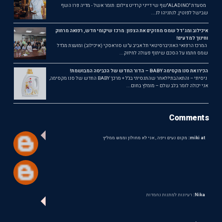
מסעדת ״ALADINO״שף שי דייני קרדיט צילום: תומר אשל - מדיה פרו השף
שבישל לפוטין, לנתניהו לנ...
איכילוב ומג'דל שמס מחזקים את הצפון: מרכז שיקומי חדש, רפואה מרחוק
וחינוך למדעים!
המרכז הרפואי האוניברסיטאי תל אביב ע"ש סוראסקי (איכילוב) ומועצת מג'דל
שמס חתמו על הסכם שיתוף פעולה לחיזוק...
הכירו את סנו מקסימה BABY – הדור החדש של הכביסה המבושמת!
ניסיתי – והתאהבתי!לאחר שהתנסיתי בג'ל + מרכך BABY החדש של סנו מקסימה,
אני יכולה לומר בלב שלם – מומלץ בחום...
Comments
miki at:
מקום נעים ויפה , אני לא מחולון וממש ממליץ
Nika:
רעיונות למתנות נחמדות