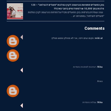
בנק הפועלים פותח את ההרשמה לקרן המלגות "פועלים להצלחה" – 120
מלגות בסך 10,000 ₪ לסטודנטים ברחבי הארץ!!!
שנה שמינית ברציפות: בנק הפועלים מכריז על פתיחת ההרשמה לקרן המלגות
"פועלים להצלחה", במסגרתה יע...
Comments
miki at:
מקום נעים ויפה , אני לא מחולון וממש ממליץ
Nika:
רעיונות למתנות נחמדות
Anex
Nika:
עגלות נחמדות