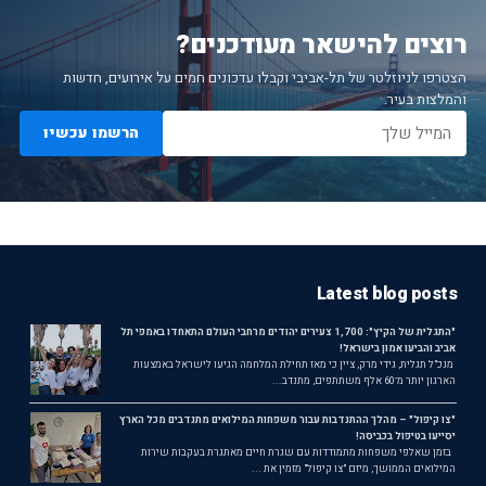
רוצים להישאר מעודכנים?
הצטרפו לניוזלטר של תל-אביבי וקבלו עדכונים חמים על אירועים, חדשות
והמלצות בעיר.
הרשמו עכשיו
Latest blog posts
"התגלית של הקיץ": 1,700 צעירים יהודים מרחבי העולם התאחדו באמפי תל
אביב והביעו אמון בישראל!
מנכ"ל תגלית, גידי מרק, ציין כי מאז תחילת המלחמה הגיעו לישראל באמצעות
הארגון יותר מ־60 אלף משתתפים, מתנדב...
"צו קיפול" – מהלך ההתנדבות עבור משפחות המילואים מתנדבים מכל הארץ
יסייעו בטיפול בכביסה!
בזמן שאלפי משפחות מתמודדות עם שגרת חיים מאתגרת בעקבות שירות
המילואים הממושך, מיזם "צו קיפול" מזמין את ...