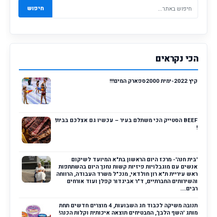
חיפוש
הכי נקראים
קיץ 2022-ימית 2000ספארק המים!!!
BEEF הסטייק הכי משתלם בעיר – עכשיו גם אצלכם בבית!
!
'בית חנה'- מרכז היום הראשון בת"א המיועד לשיקום
אנשים עם מוגבלויות פיזיות קשות נחנך היום בהשתתפות
ראש עיריית ת"א רון חולדאי, מנכ"ל משרד העבודה, הרווחה
והשירותים החברתיים, ד"ר אביגדור קפלן ועוד אורחים
רבים....
תנובה משיקה לכבוד חג השבועות, 4 מוצרים חדשים תחת
מותג 'השף הלבן', המבטיחים תוצאה איכותית וקלות הכנה!