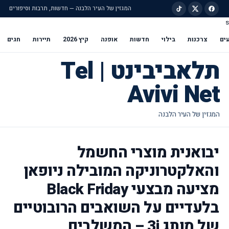
המגזין של העיר הלבנה — חדשות, תרבות וסיפורים
s
ילוג לתוכן הראשי
ים
צרכנות
בילוי
חדשות
אופנה
קיץ 2026
תיירות
חגים
תלאביבינט | Tel
Avivi Net
יבואנית מוצרי החשמל
והאלקטרוניקה המובילה ניופאן
מציעה מבצעי Black Friday
בלעדיים על השואבים הרובוטיים
של מותג 3i – המשלבים