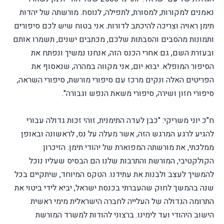
נאמנים למקורות, למסורת, לתפילה, לנוסח. מורשתה של יהדות
תימן ראויה וצריכה להיכתב לדורות. אני בטוח שיש לכם סיפורים
ותמונות מהסבים והסבתות שלכם, מכתבים ישנים, תשמרו אותם
ובעזרת השם, גם אחרי הכנס הזה, אנחנו נמשיך ונפתח את
הסיפור המופלא. יבוא יום, אני מקווה במהרה, שנאסוף את
הפריטים האלה ונקים מרכז עם סיפורי מורשת, סיפורי השראה,
סיפורי חזון ושירה, סיפורי משאת הנפש וגבורה".
ח"כ יוני משריקי: "כבן לעדה התימנית, זוהי זכות גדולה עבורי
להגיע לרגע המרגש הזה, אשר מעלה על נס, לראשונה ובאופן
ממלכתי, את מורשתה המפוארת של יהודי תימן. הזיכרון
הקולקטיבי, המורשת והתרבות שלנו הם הבסיס שעליו נוכל
להמשיך לעצב ולבנות את עתידנו. הטקס המיוחד, שיתקיים בכל
שנה בהמשך לחוק שהעברתי בכנסת ישראל, יביא לידי ביטוי את
התרומה הגדולה של העלייה לחברה הישראלית מימי ראשית
הישוב היהודי ועד לימינו. ברצוני להודות למשרד המורשת