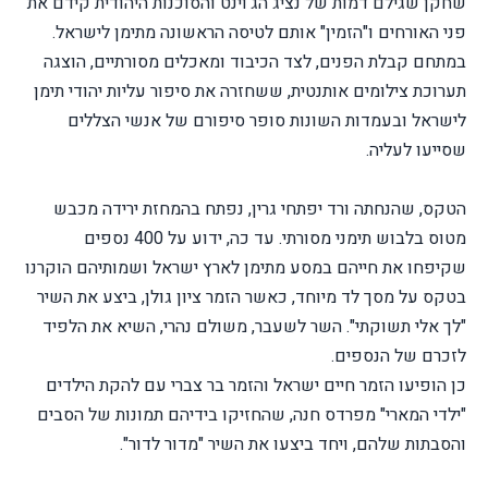
שחקן שגילם דמות של נציג הג'וינט והסוכנות היהודית קידם את
פני האורחים ו"הזמין" אותם לטיסה הראשונה מתימן לישראל.
במתחם קבלת הפנים, לצד הכיבוד ומאכלים מסורתיים, הוצגה
תערוכת צילומים אותנטית, ששחזרה את סיפור עליות יהודי תימן
לישראל ובעמדות השונות סופר סיפורם של אנשי הצללים
שסייעו לעליה.
הטקס, שהנחתה ורד יפתחי גרין, נפתח בהמחזת ירידה מכבש
מטוס בלבוש תימני מסורתי. עד כה, ידוע על 400 נספים
שקיפחו את חייהם במסע מתימן לארץ ישראל ושמותיהם הוקרנו
בטקס על מסך לד מיוחד, כאשר הזמר ציון גולן, ביצע את השיר
"לך אלי תשוקתי". השר לשעבר, משולם נהרי, השיא את הלפיד
לזכרם של הנספים.
כן הופיעו הזמר חיים ישראל והזמר בר צברי עם להקת הילדים
"ילדי המארי" מפרדס חנה, שהחזיקו בידיהם תמונות של הסבים
והסבתות שלהם, ויחד ביצעו את השיר "מדור לדור".