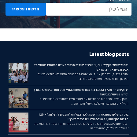
הרשמו עכשיו
Latest blog posts
"התגלית של הקיץ": 1,700 צעירים יהודים מרחבי העולם התאחדו באמפי תל
אביב והביעו אמון בישראל!
מנכ"ל תגלית, גידי מרק, ציין כי מאז תחילת המלחמה הגיעו לישראל באמצעות
הארגון יותר מ־60 אלף משתתפים, מתנדב...
"צו קיפול" – מהלך ההתנדבות עבור משפחות המילואים מתנדבים מכל הארץ
יסייעו בטיפול בכביסה!
בזמן שאלפי משפחות מתמודדות עם שגרת חיים מאתגרת בעקבות שירות
המילואים הממושך, מיזם "צו קיפול" מזמין את ...
בנק הפועלים פותח את ההרשמה לקרן המלגות "פועלים להצלחה" – 120
מלגות בסך 10,000 ₪ לסטודנטים ברחבי הארץ!!!
שנה שמינית ברציפות: בנק הפועלים מכריז על פתיחת ההרשמה לקרן המלגות
"פועלים להצלחה", במסגרתה יע...