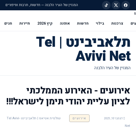
המגזין של העיר הלבנה — חדשות, תרבות וסיפורים
s
ילוג לתוכן הראשי
ים
צרכנות
בילוי
חדשות
אופנה
קיץ 2026
תיירות
חגים
תלאביבינט | Tel
Avivi Net
אירועים - האירוע הממלכתי
לציון עליית יהודי תימן לישראל!!!
אירועים
שולמית אטיאס | תלאביבינט -Tel Avivi
דצמבר 10, 2025
Net