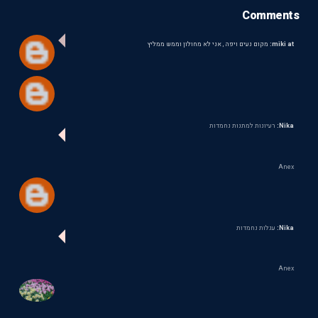
Comments
miki at:
מקום נעים ויפה , אני לא מחולון וממש ממליץ
Nika:
רעיונות למתנות נחמדות
Anex
Nika:
עגלות נחמדות
Anex