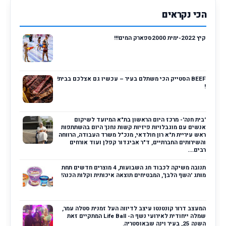
הכי נקראים
קיץ 2022-ימית 2000ספארק המים!!!
BEEF הסטייק הכי משתלם בעיר – עכשיו גם אצלכם בבית!
!
'בית חנה'- מרכז היום הראשון בת"א המיועד לשיקום
אנשים עם מוגבלויות פיזיות קשות נחנך היום בהשתתפות
ראש עיריית ת"א רון חולדאי, מנכ"ל משרד העבודה, הרווחה
והשירותים החברתיים, ד"ר אביגדור קפלן ועוד אורחים
רבים....
תנובה משיקה לכבוד חג השבועות, 4 מוצרים חדשים תחת
מותג 'השף הלבן', המבטיחים תוצאה איכותית וקלות הכנה!
המעצב דרור קונטנטו עיצב לדיווה העל זמנית סטלה עמר,
שמלה ייחודית לאירועי נשף ה- Life Ball המתקיים זאת
השנה 25, בעיר וינה שבאוסטריה.