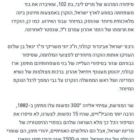
סיפורה המרגש של מרים ליבי, בת 102, שאיבדה את בני
משפחתה במסע לארץ ישראל, הוקרן באמצעות סירטון בינה
מלאכותית מיוחד שהופק במיוחד עבור האירוע. כמו כן, הוקירו
את תרומתו של הזמר אהרון עמרם ז"ל, שנפטר לאחרונה.
גיבור ישראל אביגדור קהלני, ח"כ יוני משריקי וד"ר יגאל בן שלום
העניקו אותות הוקרה מיוחדים לפצועי המלחמה, שסיפור
גבורתם שזור בסיפורי העלייה של בני משפחותיהם מתימן: ארז
קהלני, יהונתן מעטוף ויחיאל אהרון. ברכות מצולמות של נשיא
המדינה ושל ראש הממשלה הוקרנו על גבי המסך לרגל הטקס
המיוחד.
שר המורשת, עמיחי אליהו: "300 נפשות עלו מתימן ב-1882,
הרבה יותר מהביל"ויים, שהיו 15 נפשות. לצערנו, לא סיפרו את
הסיפור הכל כך מלא השראה שלהם בספרי ההיסטוריה של
מדינת ישראל, אבל הם החלוצים האמיתיים, יהודי תימן, הם שומרי
הגחלת של עם ישראל. יותר מ-2500 שנה יהודי תימן נשארו