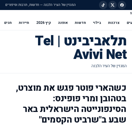
המגזין של העיר הלבנה — חדשות, תרבות וסיפורים
s
ילוג לתוכן הראשי
ים
צרכנות
בילוי
חדשות
אופנה
קיץ 2026
תיירות
חגים
תלאביבינט | Tel
Avivi Net
כשהארי פוטר פגש את מוצרט,
בטהובן ומרי פופינס:
הסינפונייטה הישראלית באר
שבע ב"שרביט הקסמים"