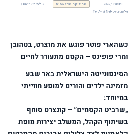
המוזיקה הקלאסית
שולמית אטיאס |
ינואר 18, 2026
תלאביבינט -Tel Avivi Net
כשהארי פוטר פוגש את מוצרט, בטהובן
ומרי פופינס – הקסם מתעורר לחיים
הסינפונייטה הישראלית באר שבע
מזמינה ילדים והורים למופע חווייתי
במיוחד:
„שרביט הקסמים”
– קונצרט סוחף
בשיתוף הקהל, המשלב יצירות מופת
קלאסיות לצד צלילים אהובים מהסרטים