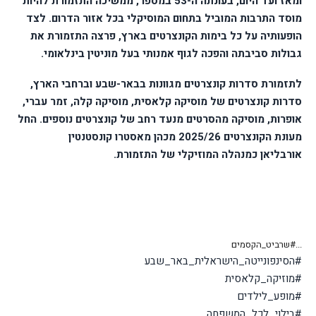
ומאז ועד היום, בעונתה ה-53 במספר, ממשיכה התזמורת להיות
מוסד התרבות המוביל בתחום המוסיקלי בכל אזור הדרום
.
לצד
הופעותיה על כל בימות הקונצרטים בארץ, פרצה התזמורת את
גבולות סביבתה והפכה לגוף אמנותי בעל מוניטין בינלאומי
.
לתזמורת סדרות קונצרטים מגוונות בבאר-שבע וברחבי הארץ,
סדרות קונצרטים של מוסיקה קלאסית, מוסיקה קלה, זמר עברי,
אופרות, מוסיקה מהסרטים מנעד רחב של קונצרטים נוספים. החל
מעונת הקונצרטים 2025/26 מכהן מאסטרו קונסטנטין
אורבליאן כמנהלה המוזיקלי של התזמורת
.
...
#שרביט_הקסמים
#הסינפונייטה_הישראלית_באר_שבע
#מוזיקה_קלאסית
#מופע_לילדים
#בילוי_לכל_המשפחה