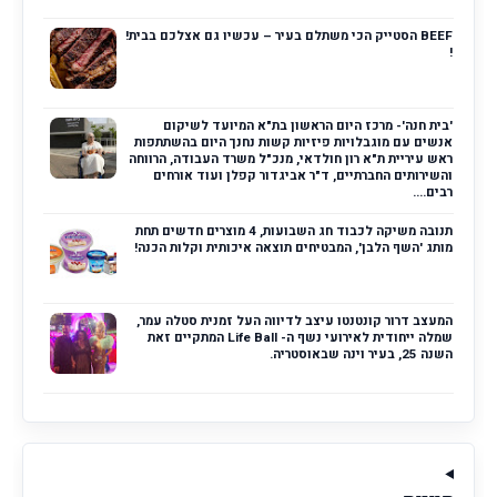
BEEF הסטייק הכי משתלם בעיר – עכשיו גם אצלכם בבית!
!
'בית חנה'- מרכז היום הראשון בת"א המיועד לשיקום
אנשים עם מוגבלויות פיזיות קשות נחנך היום בהשתתפות
ראש עיריית ת"א רון חולדאי, מנכ"ל משרד העבודה, הרווחה
והשירותים החברתיים, ד"ר אביגדור קפלן ועוד אורחים
רבים....
תנובה משיקה לכבוד חג השבועות, 4 מוצרים חדשים תחת
מותג 'השף הלבן', המבטיחים תוצאה איכותית וקלות הכנה!
המעצב דרור קונטנטו עיצב לדיווה העל זמנית סטלה עמר,
שמלה ייחודית לאירועי נשף ה- Life Ball המתקיים זאת
השנה 25, בעיר וינה שבאוסטריה.