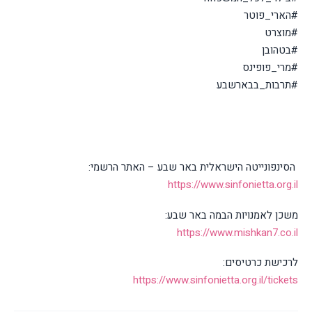
#הארי_פוטר
#מוצרט
#בטהובן
#מרי_פופינס
#תרבות_בבארשבע
הסינפונייטה הישראלית באר שבע – האתר הרשמי:
https://www.sinfonietta.org.il
משכן לאמנויות הבמה באר שבע:
https://www.mishkan7.co.il
לרכישת כרטיסים:
https://www.sinfonietta.org.il/tickets