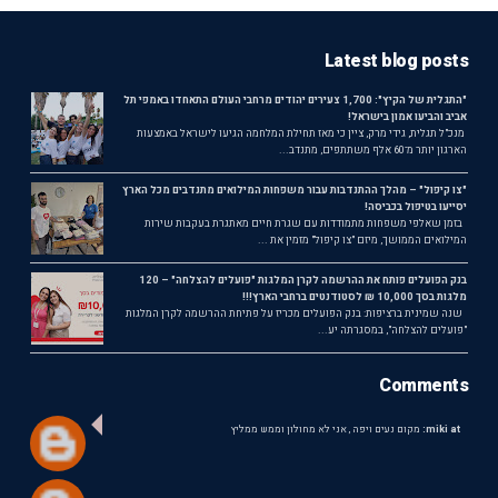
Latest blog posts
"התגלית של הקיץ": 1,700 צעירים יהודים מרחבי העולם התאחדו באמפי תל
אביב והביעו אמון בישראל!
מנכ"ל תגלית, גידי מרק, ציין כי מאז תחילת המלחמה הגיעו לישראל באמצעות
הארגון יותר מ־60 אלף משתתפים, מתנדב...
"צו קיפול" – מהלך ההתנדבות עבור משפחות המילואים מתנדבים מכל הארץ
יסייעו בטיפול בכביסה!
בזמן שאלפי משפחות מתמודדות עם שגרת חיים מאתגרת בעקבות שירות
המילואים הממושך, מיזם "צו קיפול" מזמין את ...
בנק הפועלים פותח את ההרשמה לקרן המלגות "פועלים להצלחה" – 120
מלגות בסך 10,000 ₪ לסטודנטים ברחבי הארץ!!!
שנה שמינית ברציפות: בנק הפועלים מכריז על פתיחת ההרשמה לקרן המלגות
"פועלים להצלחה", במסגרתה יע...
Comments
miki at:
מקום נעים ויפה , אני לא מחולון וממש ממליץ