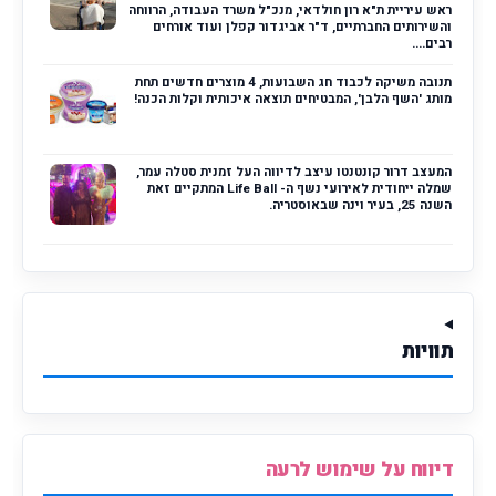
ראש עיריית ת"א רון חולדאי, מנכ"ל משרד העבודה, הרווחה
והשירותים החברתיים, ד"ר אביגדור קפלן ועוד אורחים
רבים....
תנובה משיקה לכבוד חג השבועות, 4 מוצרים חדשים תחת
מותג 'השף הלבן', המבטיחים תוצאה איכותית וקלות הכנה!
המעצב דרור קונטנטו עיצב לדיווה העל זמנית סטלה עמר,
שמלה ייחודית לאירועי נשף ה- Life Ball המתקיים זאת
השנה 25, בעיר וינה שבאוסטריה.
תוויות
דיווח על שימוש לרעה