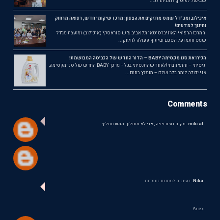
שבישל לפוטין, לנתניהו לנ...
איכילוב ומג'דל שמס מחזקים את הצפון: מרכז שיקומי חדש, רפואה מרחוק
וחינוך למדעים!
המרכז הרפואי האוניברסיטאי תל אביב ע"ש סוראסקי (איכילוב) ומועצת מג'דל
שמס חתמו על הסכם שיתוף פעולה לחיזוק...
הכירו את סנו מקסימה BABY – הדור החדש של הכביסה המבושמת!
ניסיתי – והתאהבתי!לאחר שהתנסיתי בג'ל + מרכך BABY החדש של סנו מקסימה,
אני יכולה לומר בלב שלם – מומלץ בחום...
Comments
miki at:
מקום נעים ויפה , אני לא מחולון וממש ממליץ
Nika:
רעיונות למתנות נחמדות
Anex