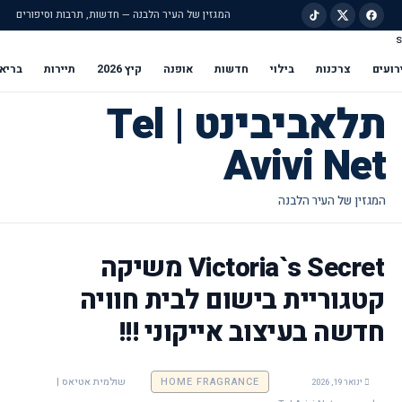
המגזין של העיר הלבנה — חדשות, תרבות וסיפורים
s
ילוג לתוכן הראשי
רועים
צרכנות
בילוי
חדשות
אופנה
קיץ 2026
תיירות
בריא
תלאביבינט | Tel
Avivi Net
Victoria`s Secret משיקה
קטגוריית בישום לבית חוויה
חדשה בעיצוב אייקוני !!!
HOME FRAGRANCE
שולמית אטיאס |
ינואר 19, 2026