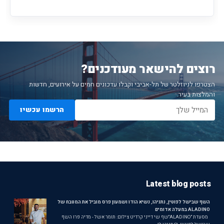
רוצים להישאר מעודכנים?
הצטרפו לניוזלטר של תל-אביבי וקבלו עדכונים חמים על אירועים, חדשות
והמלצות בעיר.
הרשמו עכשיו
Latest blog posts
השף שבישל לפוטין, נתניהו, נשיא הודו ושמעון פרס מוביל את המטבח של
ALADINO במעלה אדומים
מסעדת ״ALADINO״שף שי דייני קרדיט צילום: תומר אשל - מדיה פרו השף