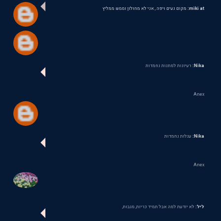
miki at:
מקום נעים ויפה , אני לא מחולון וממש ממליץ
Nika:
רעיונות למתנות נחמדות
Anex
Nika:
עגלות נחמדות
Anex
ליל:
לא יודעת למה אבל תמיד כריות, מגבות,