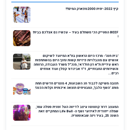
קיץ 2022-ימית 2000ספארק המים!!!
BEEF הסטייק הכי משתלם בעיר – עכשיו גם אצלכם בבית!
!
'בית חנה'- מרכז היום הראשון בת"א המיועד לשיקום
אנשים עם מוגבלויות פיזיות קשות נחנך היום בהשתתפות
ראש עיריית ת"א רון חולדאי, מנכ"ל משרד העבודה, הרווחה
והשירותים החברתיים, ד"ר אביגדור קפלן ועוד אורחים
רבים....
תנובה משיקה לכבוד חג השבועות, 4 מוצרים חדשים תחת
מותג 'השף הלבן', המבטיחים תוצאה איכותית וקלות הכנה!
המעצב דרור קונטנטו עיצב לדיווה העל זמנית סטלה עמר,
שמלה ייחודית לאירועי נשף ה- Life Ball המתקיים זאת
השנה 25, בעיר וינה שבאוסטריה.