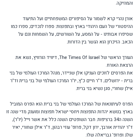
והמוזיקה.
אורן נהרי קרא לשמור על הסיפורים המשפחתיים ועל התיעוד
ההיסטורי של העם היהודי בארץ ובתפוצות: ספרו לנכדים; ספרו כמו
שסיפרו אבותינו - על המסע, על השורשים, על השמחות וגם על
הכאב. הזיכרון הוא הגשר בין הדורות.
העורך הראשי של The Times Of Israel, דיוויד הורוויץ, נשא את
הרצאת האורח.
את הפרסים לזוכים העניקו אלן שניידר, מנהל המרכז העולמי של בני
ברית - ירושלים; ד"ר חיים כ"ץ, יו"ר המרכז העולמי של בני ברית וד"ר
אילן שחורי, סגן נשיא בני ברית.
הפרס לעיתונאות של המרכז העולמי של בני ברית הוא הפרס המוביל
בארץ בנושא יהדות התפוצות ויחסי ישראל תפוצות ומוענק מדי שנה זו
השנה ה34 ברציפות. חבר השופטים השנה כלל את אשר וייל (יו"ר),
ד"ר יהודית אורבך, ירון דקל, פרופ' עוזי רבהון, ד"ר אילן שחורי, יאיר
שלג ופרופ' גבריאלה שלו.