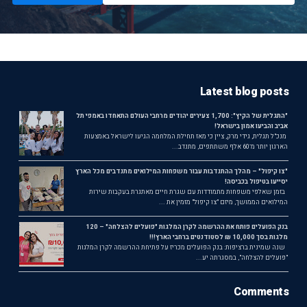
Latest blog posts
"התגלית של הקיץ": 1,700 צעירים יהודים מרחבי העולם התאחדו באמפי תל
אביב והביעו אמון בישראל!
מנכ"ל תגלית, גידי מרק, ציין כי מאז תחילת המלחמה הגיעו לישראל באמצעות
הארגון יותר מ־60 אלף משתתפים, מתנדב...
"צו קיפול" – מהלך ההתנדבות עבור משפחות המילואים מתנדבים מכל הארץ
יסייעו בטיפול בכביסה!
בזמן שאלפי משפחות מתמודדות עם שגרת חיים מאתגרת בעקבות שירות
המילואים הממושך, מיזם "צו קיפול" מזמין את ...
בנק הפועלים פותח את ההרשמה לקרן המלגות "פועלים להצלחה" – 120
מלגות בסך 10,000 ₪ לסטודנטים ברחבי הארץ!!!
שנה שמינית ברציפות: בנק הפועלים מכריז על פתיחת ההרשמה לקרן המלגות
"פועלים להצלחה", במסגרתה יע...
Comments