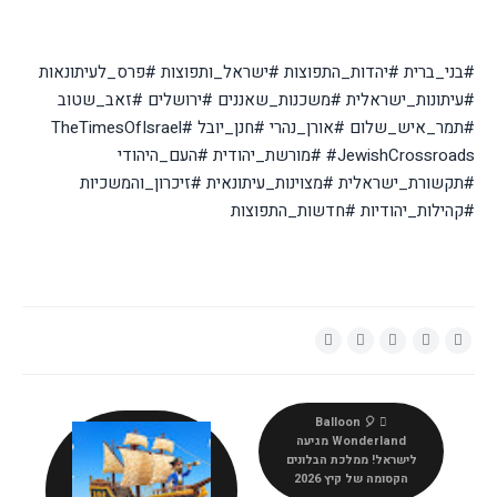
#בני_ברית #יהדות_התפוצות #ישראל_ותפוצות #פרס_לעיתונאות
#עיתונות_ישראלית #משכנות_שאננים #ירושלים #זאב_שטוב
#תמר_איש_שלום #אורן_נהרי #חנן_יובל #TheTimesOfIsrael
#JewishCrossroads #מורשת_יהודית #העם_היהודי
#תקשורת_ישראלית #מצוינות_עיתונאית #זיכרון_והמשכיות
#קהילות_יהודיות #חדשות_התפוצות
🎈 Balloon
Wonderland מגיעה
לישראל! ממלכת הבלונים
הקסומה של קיץ 2026