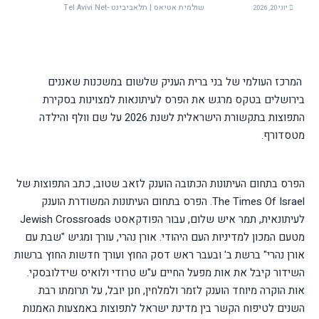
שולמית אטיאס | תלאביבינט -Tel Avivi Net
יוני 20, 2026
המרכז העולמי של בני ברית העניק שלשום במשכנות שאננים
בירושלים בטקס מרגש את הפרס לעיתונאות למצוינות בסקירת
התפוצות בתקשורת הישראלית לשנת 2026 על שם וולף והילדה
מטסדורף.
הפרס בתחום העיתונות הכתובה הוענק לזאב שטוב, כתב התפוצות של
The Times Of Israel. הפרס בתחום העיתונות המשודרת הוענק
לעיתונאית, תמר איש שלום, עבור הפודקאסט Jewish Crossroads
מטעם המכון למדיניות העם היהודי. אורן נהרי, עורך ומגיש "שבת עם
אורן נהרי" ברשת ב' ובעבר ראש דסק החוץ ועורך חדשות החוץ ברשות
השידור קיבל את אות מפעל החיים ע"ש טרודי ולואיס שידלובסקי.
אות הוקרה מיוחד הוענק לזמר ולמלחין, חנן יובל, על תרומתו רבת
השנים לטיפוח הקשר בין מדינת ישראל לתפוצות באמצעות האמנות