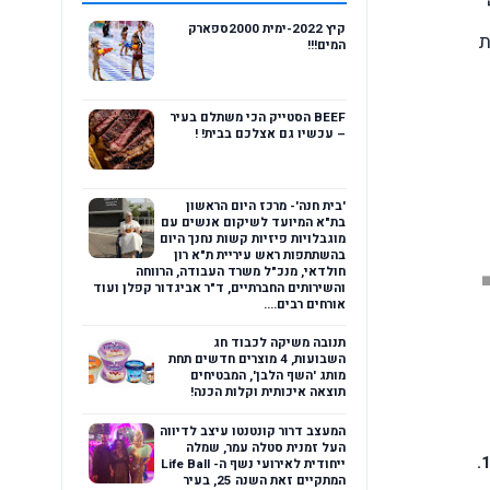
קיץ 2022-ימית 2000ספארק
ת
המים!!!
BEEF הסטייק הכי משתלם בעיר
– עכשיו גם אצלכם בבית! !
'בית חנה'- מרכז היום הראשון
בת"א המיועד לשיקום אנשים עם
מוגבלויות פיזיות קשות נחנך היום
בהשתתפות ראש עיריית ת"א רון
חולדאי, מנכ"ל משרד העבודה, הרווחה
והשירותים החברתיים, ד"ר אביגדור קפלן ועוד
אורחים רבים....
תנובה משיקה לכבוד חג
השבועות, 4 מוצרים חדשים תחת
מותג 'השף הלבן', המבטיחים
תוצאה איכותית וקלות הכנה!
המעצב דרור קונטנטו עיצב לדיווה
העל זמנית סטלה עמר, שמלה
ייחודית לאירועי נשף ה- Life Ball
המתקיים זאת השנה 25, בעיר