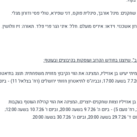
בקול.
. שחקנים: מיגל אורבך, סיגלית פוקס, דני שפירא, טולי פסי ודורון מגלי.
ון אשכנזי. וידאו: איריס מועלם. חלל: איגי הגר פרי פלד. תאורה: זיו וולושין.
", שיוצגו בחודש הקרוב ועוסקות בקיבוצים ובעוטף:
 יעיש בן אוזיליו, המציגה את הווי הקיבוץ מזווית משפחתית: תוצג בתיאטרו
הבית ת"א-יפו (מתחם ניסן נתיב, רח' נועם 5) - ביום ג' 7.7.26 בשעה 17:00; ובביה"ס לתיאטרון חזותי ירושלים (רח' בצל
ן אוזיליו וצוות שחקנים-יוצרים, המציגה את הווי קהילת העוטף בעקבות
ה-7.10: תוצג בתיאטרון הבית ת"א-יפו (מתחם ניסן נתיב, רח' נועם 5) - ביום ה' 9.7.26 בשעה 20:00, וביום ו' 10.7.26 בשעה 12:00;