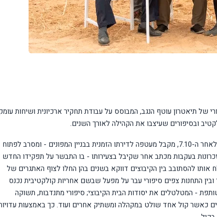
י של תיאטרון עוטף הנגב, המבוסס על עבודת תחקיר ארכיונית ושיחות עומק.
קטיב ובסיפורים שעיצבו את הקהילה לאורך השנים.
עמי הקשיש, קיבוצניק מפונה החולם לחזור לביתו בנגב לאחר ה-7.10, מקבל מעטפה לדירתו הזמנית בבניין המפונים - ומסרב לפתוח
 זכרונות בעקבות מכתב אחר שקיבל בצעירותו - בו התבשר על תפקידו החדש
 אותו להסתובב בין הקיבוצים דווקא בשנים בהן החלו לצוף האתגרים של
ובין התחנות צפים סיפורי עבר על מפעל שבשם אחריות קולקטיבית נכנס
ותפת - המטלטלים את יסודות הבית הקיבוצי; סיפורי מתנדבות, תשוקה
צרים כאשר קול אחד שולט במקהלה ומשתיק אחרים ועוד. כך באמצעות עדויות