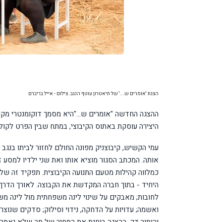
הצגת 'אומרים ש...' של תיאטרון עוטף הנגב. צילום - אייל בריברם
ההצגה החדשה "אומרים ש..."היא מסמך דוקומנטרי מקור
היצירה עוסקת באתוס הקיבוצי, במתח שבין הפרט לקול
אותה. המכתב הסגור מוציא אותו ואת שני ילדיו למסע
כמלווה קהילות מטעם התנועה הקיבוצית. תפקיד זה שלח
היחיד - בתוך חברה המקדשת את הקבוצה. לאורך הדרך 
לחובות; מאבקים על שינוי לינה משפחתית מול לינה מש
ואשמה; עדויות על הדחקה, נידוי וסילוק; סדקים שנו