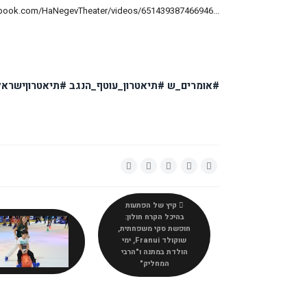
...https://www.facebook.com/HaNegevTheater/videos/651439387466946/
#אומרים_ש #תיאטרון_עוטף_הנגב #תיאטרוןישר
קיץ של הפתעות
בהיכל הקרח חולון:
חופשת סקי משפחתית,
שוקולד Franui, ימי
הולדת במתנה ו"הרבי
המחליק"