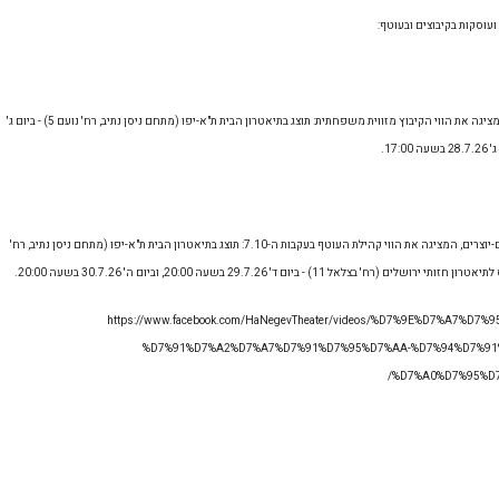
ועוסקות בקיבוצים ובעוטף:
ההצגה לילדים ולכל המשפחה "ארגז החלומות" מאת אמיתי יעיש בן אוזיליו, המציגה את הווי הקיבוץ מזווית משפחתית: תוצג בתיאטרון הבית ת"א-יפו (מתחם ניסן נתיב, רח' נועם 5) - ביום ג'
וההצגה הדוקומנטרית "מקום לגור בו" מאת אמיתי יעיש בן אוזיליו וצוות שחקנים-יוצרים, המציגה את הווי קהילת העוטף בעקבות ה-7.10: תוצג בתיאטרון הבית ת"א-יפו (מתחם ניסן נתיב, רח'
https://www.facebook.com/HaNegevTheater/videos/%D7%9E%D7%A7%D7%-
%D7%91%D7%A2%D7%A7%D7%91%D7%95%D7%AA-%D7%94%D7%91
%D7%A0%D7%95%D7