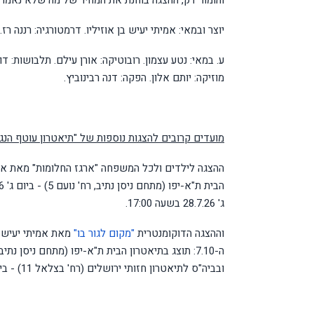
והומור דק, ההצגה בוחנת את המחיר של מה שלא נאמר 
יוצר ובמאי: אמיתי יעיש בן אוזיליו. דרמטורגיה: רננה רז
ע. במאי: נטע עצמון. רובוטיקה: אורן עילם. תלבושות: דור
מוזיקה: יותם אלון. הפקה: דנה רבינוביץ.
מועדים קרובים להצגות נוספות של "תיאטרון עוטף הנגב
ההצגה לילדים ולכל המשפחה "ארגז החלומות" מאת אמיתי
ג' 28.7.26 בשעה 17:00.
וההצגה הדוקומנטרית
"מקום לגור בו"
מאת אמיתי יעיש ב
ובביה"ס לתיאטרון חזותי ירושלים (רח' בצלאל 11) - ביום ד' 29.7.26 בשעה 20:00, וביום ה' 30.7.26 בשעה 20:00.