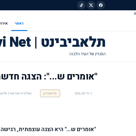
s
ילוג לתוכן הראשי
ראשי
אירוע
תלאביבינט | Tel Avivi Net
"אומרים ש...": הצגה חדשה
תיאטרון
שולמית אטיאס | תלאביבינט - Net
יולי 06, 2026
"אומרים ש..." היא הצגה עוצמתית, רגישה