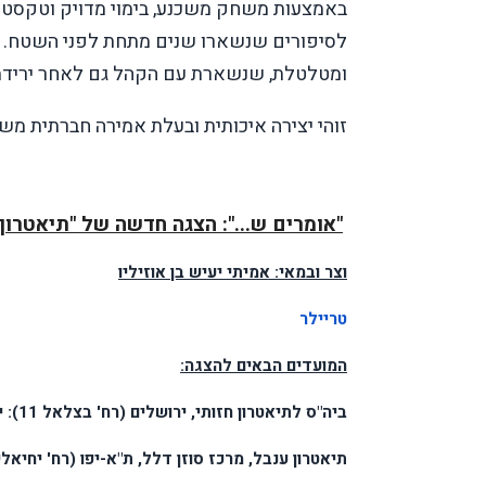
באמצעות משחק משכנע, בימוי מדויק וטקסט 
לסיפורים שנשארו שנים מתחת לפני השטח. השי
ומטלטלת, שנשארת עם הקהל גם לאחר ירידת
זוהי יצירה איכותית ובעלת אמירה חברתית מש
"אומרים ש...": הצגה חדשה של "תיאטרון 
וצר ובמאי: אמיתי יעיש בן אוזיליו
טריילר
המועדים הבאים להצגה:
ביה"ס לתיאטרון חזותי, ירושלים (רח' בצלאל 11): יום ג' 4.8.26, שעה 20:00. יום ד' 5.8.26, שעה 20:00.
תיאטרון ענבל, מרכז סוזן דלל, ת"א-יפו (רח' יחיאלי 5): יום ה' 6.8.26, שעה 20:00 - הצגת בכורה. יום ו' 7.8.26, שעה 4:00