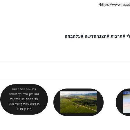
אלי #תרבות #הצגהחדשה #עלהבמה
דני עטר ושר הבינוי
והשיכון חיים כץ יחתמו
על הסכם גג היסטורי
בגלבוע בהיקף של 750
מיליון ₪