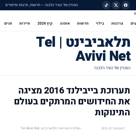
המגזין של העיר הלבנה — חדשות, תרבות וסיפורים
s
ילוג לתוכן הראשי
ים
צרכנות
בילוי
חדשות
אופנה
קיץ 2026
תיירות
חגים
תלאביבינט | Tel
Avivi Net
תערוכת בייבילנד 2016 מציגה
את החידושים המרתקים בעולם
התינוקות
שולמית אטיאס | תלאביבינט -Tel Avivi Net
אוקטובר 31, 2016