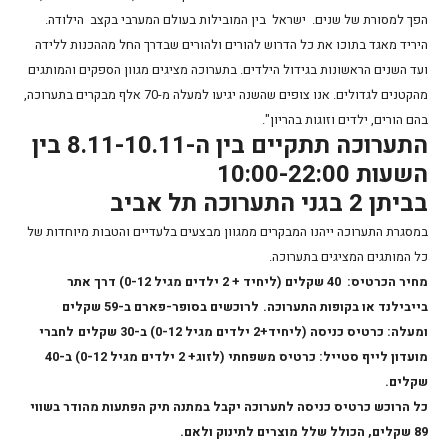
הפך למסורת של שנים. ישראל בין המובילות בעולם המערבי בקצב הילודה.
היריד מאגד בתוכו את כל הדרוש להורים ולהורים שבדרך החל מההכנות ללידה
ועד השנים הראשונות בגידול הילדים. בתערוכה מציגים מגוון הספקים והמותגים
מהקטנים לגדולים. אנו צופים שהשנה יגיעו למעלה מ-70 אלף מבקרים בתערוכה,
בהם הורים, ילדים וזוגות בהריון".
התערוכה תתקיים בין ה-8.11-10.11 בין
השעות 10:00-22:00
בביתן 2 בגני התערוכה תל אביב
במסגרת התערוכה ייהנו המבקרים ממגוון מבצעים בלעדיים והטבות מיוחדות של
כל המותגים המציגים בתערוכה.
מחיר הכרטיס: 40 שקלים (ליחיד + 2 ילדים מגיל 0-12) דרך אתר
בייבילנד או בקופות התערוכה.
לרוכשים בסופר-פארם ב-59 שקלים
ומעלה: כרטיס כניסה (ליחיד+2 ילדים מגיל 0-12) ב-30 שקלים
לחברי
מועדון לייף סטייל: כרטיס משפחתי (לזוג+ 2 ילדים מגיל 0-12) ב-40
שקלים.
כל הרוכש כרטיס כניסה לתערוכה יקבל במתנה תיק הפתעות מהודר בשווי
89 שקלים, הכולל שלל מוצרים לתינוק ולאם.