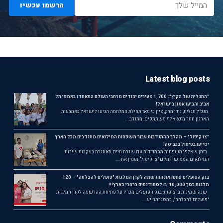
הרשמו עכשיו
Latest blog posts
"התגלית של הקיץ": 1,700 צעירים יהודים מרחבי העולם התאחדו באמפי תל
אביב והביעו אמון בישראל!
מנכ"ל תגלית, גידי מרק, ציין כי מאז תחילת המלחמה הגיעו לישראל באמצעות
הארגון יותר מ־60 אלף משתתפים, מתנדב...
"צו קיפול" – מהלך ההתנדבות עבור משפחות המילואים מתנדבים מכל הארץ
יסייעו בטיפול בכביסה!
בזמן שאלפי משפחות מתמודדות עם שגרת חיים מאתגרת בעקבות שירות
המילואים הממושך, מיזם "צו קיפול" מזמין את ...
בנק הפועלים פותח את ההרשמה לקרן המלגות "פועלים להצלחה" – 120
מלגות בסך 10,000 ₪ לסטודנטים ברחבי הארץ!!!
שנה שמינית ברציפות: בנק הפועלים מכריז על פתיחת ההרשמה לקרן המלגות
"פועלים להצלחה", במסגרתה יע...