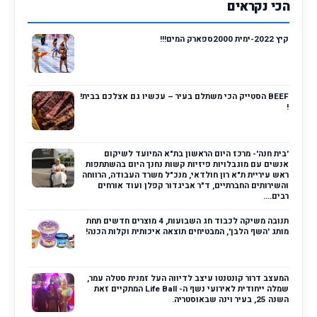
הכי נקראים
קיץ 2022-ימית 2000ספארק המים!!!
BEEF הסטייק הכי משתלם בעיר – עכשיו גם אצלכם בבית!
!
'בית חנה'- מרכז היום הראשון בת"א המיועד לשיקום
אנשים עם מוגבלויות פיזיות קשות נחנך היום בהשתתפות
ראש עיריית ת"א רון חולדאי, מנכ"ל משרד העבודה, הרווחה
והשירותים החברתיים, ד"ר אביגדור קפלן ועוד אורחים
רבים....
תנובה משיקה לכבוד חג השבועות, 4 מוצרים חדשים תחת
מותג 'השף הלבן', המבטיחים תוצאה איכותית וקלות הכנה!
המעצב דרור קונטנטו עיצב לדיווה העל זמנית סטלה עמר,
שמלה ייחודית לאירועי נשף ה- Life Ball המתקיים זאת
השנה 25, בעיר וינה שבאוסטריה.