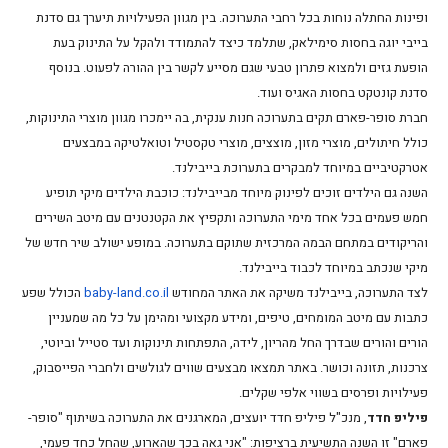
ופינות החתלה נוחות בכל רחבי התערוכה. בין מגוון הפעילויות תיערך גם סדנת
בייבי יוגה בחסות סימילאק, שתלמד כיצד להתמודד ולהקל על התינוק בעת
הופעת גזים ולמצוא פתרון טבעי שגם מסייע לקשר בין ההורה לפעוט. בנוסף
סדנת קונטקט בחסות האגיס ועוד.
חברת סופר-פארם תקים בתערוכה חנות ענקית, בה יימכרו מגוון מוצרי התינוקות,
כולל חיתולים, מוצרי מזון, מוצצים, מוצרי טקסטיל וטואלטיקה במבצעים
אטרקטיביים במיוחד למבקרים בתערוכת בייבילנד.
השנה גם הילדים זוכים לפינוק מיוחד מבייבילנד: כוכבת הילדים מיקי תופיע
חמש פעמים בכל אחד מימי התערוכה ותקפיץ את הקטנטנים עם מיטב השירים
והריקודים במתחם הבמה המרכזית שתוקם בתערוכה. במופע ישולב שיר חדש של
מיקי שנכתב במיוחד לכבוד בייבילנד.
לצד התערוכה, בייבילנד משיקה את האתר המחודש
baby-land.co.il
הכולל שפע
כתבות עם מיטב המומחים, טיפים, ומידע מקצועי ומהימן על כל מה שמעניין
הורים והורים שבדרך החל מהריון, לידה, התפתחות תינוקות ועד סטייל וביוטי,
צרכנות, תזונה וכושר. באתר תמצאו מבצעים שווים לגולשים ולחברי הפייסבוק,
פעילויות ופרסים בשווי אלפי שקלים.
פיליפ חדד
, מנכ"ל פיליפ חדד יועצים, המארגנים את התערוכה בשיתוף "סופר-
פארם" זו השנה התשיעית ברציפות:
"אני גאה בכך שהארוע, שהחל כחד פעמי,