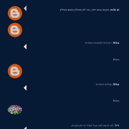
miki at:
מקום נעים ויפה , אני לא מחולון וממש ממליץ
Nika:
רעיונות למתנות נחמדות
Anex
Nika:
עגלות נחמדות
Anex
ליל:
לא יודעת למה אבל תמיד כריות, מגבות,