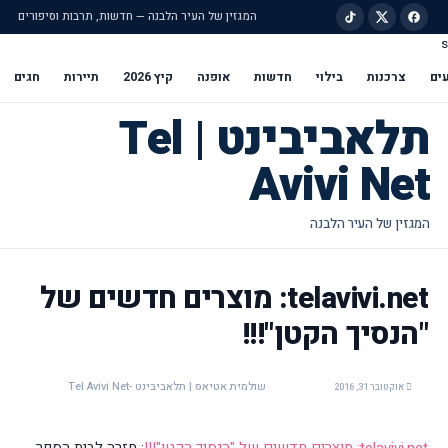
המגזין של העיר הלבנה — חדשות, תרבות וסיפורים
s
ילוג לתוכן הראשי
ים
צרכנות
בילוי
חדשות
אופנה
קיץ 2026
תיירות
חגים
תלאביבינט | Tel
Avivi Net
telavivi.net: מוצרים חדשים של
"הנסיך הקטן"!!!
שולמית אטיאס | תלאביבינט -Tel Avivi Net
אוקטובר 31, 2016