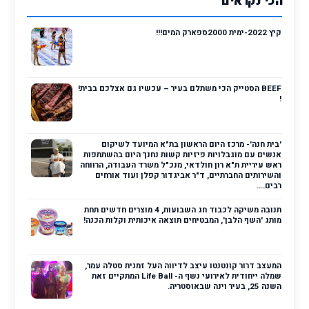
הכי נקראים
קיץ 2022-ימית 2000ספארק המים!!!
BEEF הסטייק הכי משתלם בעיר – עכשיו גם אצלכם בבית!
!
'בית חנה'- מרכז היום הראשון בת"א המיועד לשיקום
אנשים עם מוגבלויות פיזיות קשות נחנך היום בהשתתפות
ראש עיריית ת"א רון חולדאי, מנכ"ל משרד העבודה, הרווחה
והשירותים החברתיים, ד"ר אביגדור קפלן ועוד אורחים
רבים....
תנובה משיקה לכבוד חג השבועות, 4 מוצרים חדשים תחת
מותג 'השף הלבן', המבטיחים תוצאה איכותית וקלות הכנה!
המעצב דרור קונטנטו עיצב לדיווה העל זמנית סטלה עמר,
שמלה ייחודית לאירועי נשף ה- Life Ball המתקיים זאת
השנה 25, בעיר וינה שבאוסטריה.