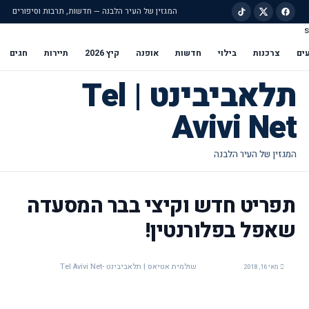
המגזין של העיר הלבנה — חדשות, תרבות וסיפורים
s
ילוג לתוכן הראשי
ים
צרכנות
בילוי
חדשות
אופנה
קיץ 2026
תיירות
חגים
תלאביבינט | Tel
Avivi Net
תפריט חדש וקיצי בבר המסעדה
שאפל בפלורנטין!
שולמית אטיאס | תלאביבינט -Tel Avivi Net
מאי 16, 2018