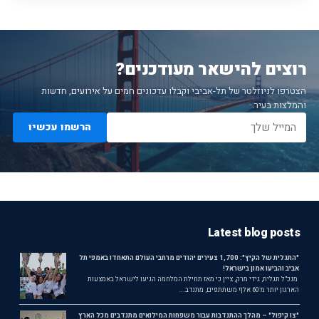
רוצים להישאר מעודכנים?
הצטרפו לניוזלטר של תל-אביבי וקבלו עדכונים חמים על אירועים, חדשות
והמלצות בעיר.
הרשמו עכשיו
Latest blog posts
"התגלית של הקיץ": 1,700 צעירים יהודים מרחבי העולם התאחדו באמפי תל
אביב והביעו אמון בישראל!
מנכ"ל תגלית, גידי מרק, ציין כי מאז תחילת המלחמה הגיעו לישראל באמצעות
הארגון יותר מ־60 אלף משתתפים, מתנדב...
"צו קיפול" – מהלך ההתנדבות עבור משפחות המילואים מתנדבים מכל הארץ