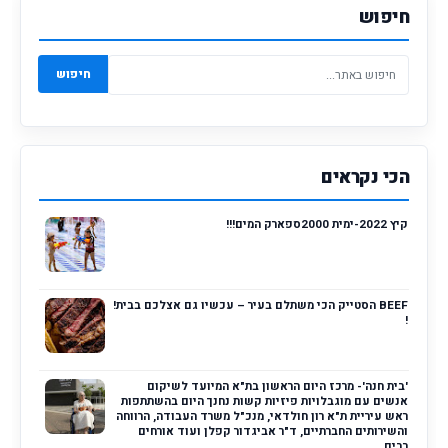
חיפוש
חיפוש
הכי נקראים
קיץ 2022-ימית 2000ספארק המים!!!
BEEF הסטייק הכי משתלם בעיר – עכשיו גם אצלכם בבית!
!
'בית חנה'- מרכז היום הראשון בת"א המיועד לשיקום
אנשים עם מוגבלויות פיזיות קשות נחנך היום בהשתתפות
ראש עיריית ת"א רון חולדאי, מנכ"ל משרד העבודה, הרווחה
והשירותים החברתיים, ד"ר אביגדור קפלן ועוד אורחים
רבים....