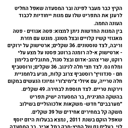
הקיץ כבר מעבר לפינה ובר המסעדה שאפל החליט 
לרענן את התפריט שלו עם מנות ייחודיות לכבוד 
העונה החמה.
בין המנות החדשות ניתן למצוא: פטה אגוזים - פטה 
מאגוזי קשיו קלויים ובצל מטוגן. מוגש עם חזרת 
וריבה, לצד טוסטונים. 36 שקלים; ארטישוק על ירוקים 
- ארטישוק א-לה רומנה ברוטב פסטו על מצע עלי 
רוקט, שרי צהוב-אדום ובצל סגול, מתובלים בלימון 
ומלח גס. לצד חצי חלה לניגוב. 36 שקלים; ורוסטביף 
חם - סנדוויץ׳ רוסטביף צרוב קלות, מגיע בלחמניית 
חלה טרייה, עם איולי צ׳ימיצ׳ורי ומיונז הנעשים במקום 
וירקות טריים. לצד תוספת לבחירה. 49 שקלים.
בהשקה החגיגית, בר המסעדה ישיק תפריט 
״מערבבים״ חדש- משקאות אלכוהוליים בשילוב 
משקה קל במחירים אחידים של 39 שקלים.
שאפל הוקם בשנת 2011 , נמצא בבעלות היזם יוסף 
לוי, בעלים גם של המיץ-מרק בתל אביב. בר המסעדה 