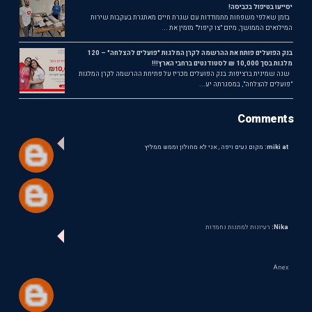
יסייעו בטיפול בכביסה!
בזמן שאלפי משפחות מתמודדות עם שגרת חיים מאתגרת בעקבות שירות
המילואים הממושך, מיזם "צו קיפול" מזמין את ...
בנק הפועלים פותח את ההרשמה לקרן המלגות "פועלים להצלחה" – 120
מלגות בסך 10,000 ₪ לסטודנטים ברחבי הארץ!!!
שנה שמינית ברציפות: בנק הפועלים מכריז על פתיחת ההרשמה לקרן המלגות
"פועלים להצלחה", במסגרתה יע...
Comments
miki at:
מקום נעים ויפה , אני לא מחולון וממש ממליץ
Nika:
רעיונות למתנות נחמדות
Anex