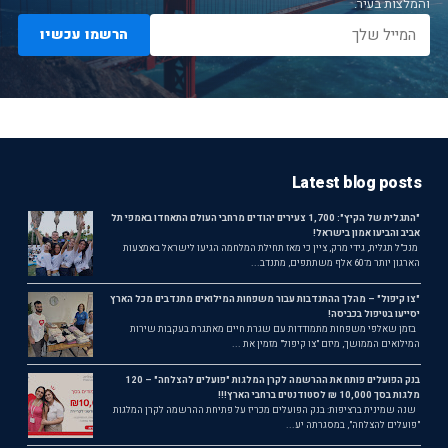
והמלצות בעיר.
הרשמו עכשיו
Latest blog posts
"התגלית של הקיץ": 1,700 צעירים יהודים מרחבי העולם התאחדו באמפי תל
אביב והביעו אמון בישראל!
מנכ"ל תגלית, גידי מרק, ציין כי מאז תחילת המלחמה הגיעו לישראל באמצעות
הארגון יותר מ־60 אלף משתתפים, מתנדב...
"צו קיפול" – מהלך ההתנדבות עבור משפחות המילואים מתנדבים מכל הארץ
יסייעו בטיפול בכביסה!
בזמן שאלפי משפחות מתמודדות עם שגרת חיים מאתגרת בעקבות שירות
המילואים הממושך, מיזם "צו קיפול" מזמין את ...
בנק הפועלים פותח את ההרשמה לקרן המלגות "פועלים להצלחה" – 120
מלגות בסך 10,000 ₪ לסטודנטים ברחבי הארץ!!!
שנה שמינית ברציפות: בנק הפועלים מכריז על פתיחת ההרשמה לקרן המלגות
"פועלים להצלחה", במסגרתה יע...