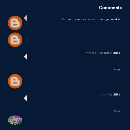
Comments
miki at:
מקום נעים ויפה , אני לא מחולון וממש ממליץ
Nika:
רעיונות למתנות נחמדות
Anex
Nika:
עגלות נחמדות
Anex