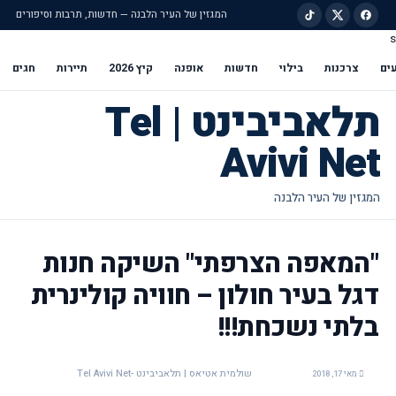
המגזין של העיר הלבנה — חדשות, תרבות וסיפורים
s
ילוג לתוכן הראשי
ים
צרכנות
בילוי
חדשות
אופנה
קיץ 2026
תיירות
חגים
תלאביבינט | Tel
Avivi Net
"המאפה הצרפתי" השיקה חנות
דגל בעיר חולון – חוויה קולינרית
בלתי נשכחת!!!
שולמית אטיאס | תלאביבינט -Tel Avivi Net
מאי 17, 2018