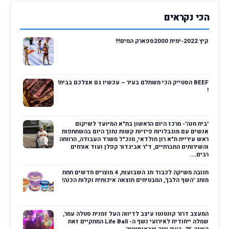
הכי נקראים
קיץ 2022-ימית 2000ספארק המים!!!
BEEF הסטייק הכי משתלם בעיר – עכשיו גם אצלכם בבית!
!
'בית חנה'- מרכז היום הראשון בת"א המיועד לשיקום
אנשים עם מוגבלויות פיזיות קשות נחנך היום בהשתתפות
ראש עיריית ת"א רון חולדאי, מנכ"ל משרד העבודה, הרווחה
והשירותים החברתיים, ד"ר אביגדור קפלן ועוד אורחים
רבים....
תנובה משיקה לכבוד חג השבועות, 4 מוצרים חדשים תחת
מותג 'השף הלבן', המבטיחים תוצאה איכותית וקלות הכנה!
המעצב דרור קונטנטו עיצב לדיווה העל זמנית סטלה עמר,
שמלה ייחודית לאירועי נשף ה- Life Ball המתקיים זאת