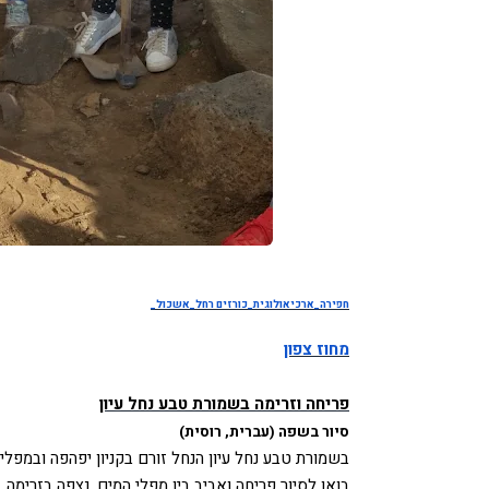
חפירה_ארכיאולוגית_כורזים רחל_אשכול_
מחוז צפון
פריחה וזרימה בשמורת טבע נחל עיון
סיור בשפה (עברית, רוסית)
בשמורת טבע נחל עיון הנחל זורם בקניון יפהפה ובמפלי
בואו לסיור פריחה ואביב בין מפלי המים. נצפה בזרימה