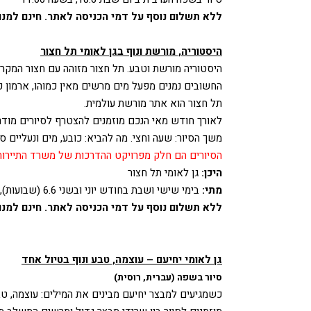
ללא תשלום נוסף על דמי הכניסה לאתר. חינם למנוי
היסטוריה, מורשת ונוף בגן לאומי תל חצור
היסטוריה מורשת וטבע. תל חצור מזוהה עם חצור המקר
החשובים נמנים מפעל מים מרשים מאין כמוהו, ארמון כ
תל חצור הוא אתר מורשת עולמית.
לאורך חודש מאי הנכם מוזמנים להצטרף לסיורים מודר
משך הסיור: שעה וחצי. מה להביא: כובע, מים ונעליים סג
הסיורים הם חלק מפרויקט ההדרכות של משרד התיירות
היכן:
גן לאומי תל חצור
מתי:
בימי שישי ושבת בחודש יוני ובשני 6.6 (שבועות), בשעות 10:00, 12:00
ללא תשלום נוסף על דמי הכניסה לאתר. חינם למנוי
גן לאומי יחיעם – עוצמה, טבע ונוף בטיול אחד
סיור בשפה (עברית, רוסית)
כשמגיעים למבצר יחיעם מבינים את המילים: עוצמה, טבע