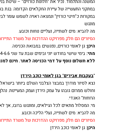
המשנה והתלמוד. נכיר את "חלונות כורזים" – שיטת בני
במתקני התעשייה של עיירת החקלאים הקדומה: בגת בעל
במקורות כ"חיטי כורזין" ונמצאה ראויה לשמש עומר ל
מונגש
מה להביא: מים לשתייה, נעליים נוחות וכובע.
הסיורים הם חלק מפרויקט ההדרכות של משרד התיירות
היכן:
גן לאומי כורזים, נפגשים במבואת הכניסה.
מתי:
בימי שישי בחודש יוני ובימים שבת עד שני 4-6.6 (שבועות), בשעות 10:00, 12:00
ללא תשלום נוסף על דמי הכניסה לאתר. חינם למנוי
"
בעקבות אבירים" בגן לאומי כוכב הירדן
נצא לסיור מודרך במבצר הצלבני השלם ביותר בישראל. ה
וחולש ממרום גובהו על עמק הירדן ועמק המעיינות. נהל
הרוחות" האגדי.
מי: המסלול מתאים לכל הגילאים, ומונגש ברובו, אך לא
מה להביא: מים לשתייה, נעלי הליכה וכובע.
הסיורים הם חלק מפרויקט ההדרכות של משרד התיירות 
היכן:
גן לאומי כוכב הירדן