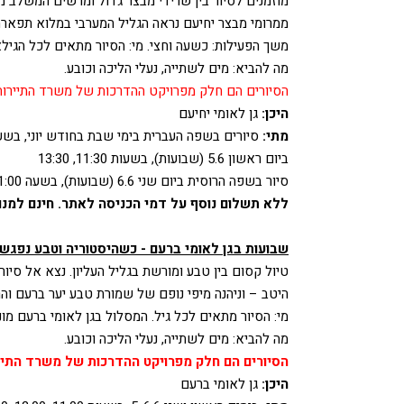
מוזמנים לסיור בין שרידי מבצר גדול ומרשים המשלב מב
ממרומי מבצר יחיעם נראה הגליל המערבי במלוא תפארת
משך הפעילות: כשעה וחצי. מי: הסיור מתאים לכל הגילא
מה להביא: מים לשתייה, נעלי הליכה וכובע.
הסיורים הם חלק מפרויקט ההדרכות של משרד התיירות 
היכן:
גן לאומי יחיעם
מתי:
סיורים בשפה העברית בימי שבת בחודש יוני, בשעות 11:00, 0
ביום ראשון 5.6 (שבועות), בשעות 11:30, 13:30
סיור בשפה הרוסית ביום שני 6.6 (שבועות), בשעה 11:00
ללא תשלום נוסף על דמי הכניסה לאתר. חינם למנוי
שבועות בגן לאומי ברעם - כשהיסטוריה וטבע נפגש
טיול קסום בין טבע ומורשת בגליל העליון. נצא אל סי
היטב – וניהנה מיפי נופם של שמורת טבע יער ברעם והרי
מי: הסיור מתאים לכל גיל. המסלול בגן לאומי ברעם מונ
מה להביא: מים לשתייה, נעלי הליכה וכובע.
הסיורים הם חלק מפרויקט ההדרכות של משרד התיי
היכן:
גן לאומי ברעם