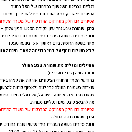
רגליים בבריכת השכשוך במתחם של מפל התנור.
הסיורים יצאו רק במזג אוויר נוח, יש להתעדכן במשרד השמורה: 19
הסיורים הם חלק מפרויקט ההדרכות של משרד התיירות 
היכן:
שמורת טבע נחל עיון. נקודת מפגש: חניון עליון – 
מתי:
סיורים בשפה העברית בימי שבת בחודש יוני ובימים ראשון עד שני -6.6
סיור בשפה הרוסית ביום ראשון 5.6, בשעה 10:30
ללא תשלום נוסף על דמי הכניסה לאתר. חינם למנוי
מטיילים ומגלים את שמורת טבע החולה
סיור בשפה (עברית וערבית)
בחודשי הסתיו והחורף הציפורים אורזות את קניהן באירו
עוצרות בשמורת החולה כדי לנוח ולאסוף כוחות להמשך 
שמורת הטבע הראשונה בישראל, על בעלי החיים והצומ
מה להביא: כובע, מים ונעליים סגורות.
הסיורים הם חלק מפרויקט ההדרכות של משרד התיירות 
היכן:
שמורת טבע החולה
מתי:
סיורים בשפה העברית בימי שישי ושבת בחודש יוני ובימים ראשון עד שני .6
סיור בשפה הערבית ביום שבת 18.6, בשעה 11:00