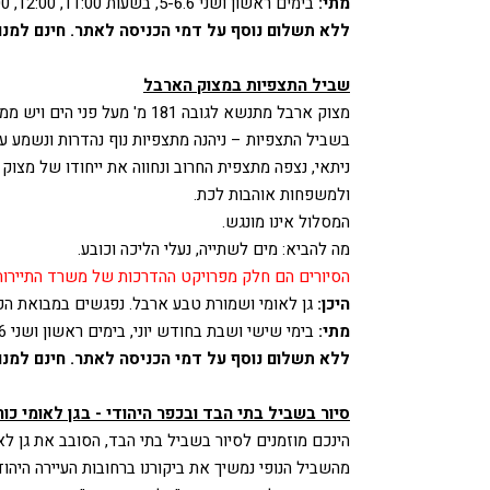
מתי:
בימים ראשון ושני 5-6.6, בשעות 11:00, 12:00, 13:00
ללא תשלום נוסף על דמי הכניסה לאתר. חינם למנוי
שביל התצפיות במצוק הארבל
מצוק ארבל מתנשא לגובה 181 מ' 
בשביל התצפיות – ניהנה מתצפיות נוף נהדרות ונשמע ע
ניתאי, נצפה מתצפית החרוב ונחווה את ייחודו של מצוק
ולמשפחות אוהבות לכת.
המסלול אינו מונגש.
מה להביא:
מים לשתייה, נעלי הליכה וכובע.
הסיורים הם חלק מפרויקט ההדרכות של משרד התיירות 
היכן:
גן לאומי ושמורת טבע ארבל. נפגשים במבואת הכנ
מתי:
בימי שישי ושבת בחודש יוני, בימים ראשון ושני 5-6.6 (שבועות), בשעות 10:00, 12:00
ללא תשלום נוסף על דמי הכניסה לאתר. חינם למנוי
סיור בשביל בתי הבד ובכפר היהודי - בגן לאומי כור
הינכם מוזמנים לסיור בשביל בתי הבד, הסובב את גן לא