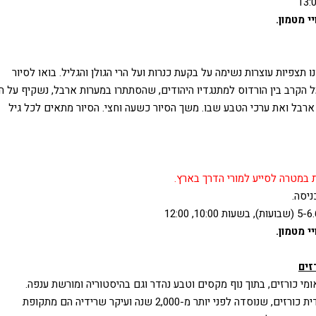
י מטמון.
מעל פני הים ויש ממנו תצפיות עוצרות נשימה על בקעת כנרות ועל הרי הגולן והגליל. בואו לסיור
ל הקרב בין הורדוס למתנגדיו היהודים, שהסתתרו במערות ארבל, נשקיף על ה
 ארבל ואת ערכי הטבע שבו. משך הסיור כשעה וחצי. הסיור מתאים לכל גיל
במטרה לסייע למורי הדרך בארץ.
יסה.
י מטמון.
זים
ומי כורזים, בתוך נוף מקסים וטבע נהדר וגם בהיסטוריה ומורשת ענפה.
מהשביל הנופי נמשיך את ביקורנו ברחובות העיירה היהודית כורזים, שנוסדה לפני יותר מ-2,000 שנה ועיקר שרידיה הם מתקופת