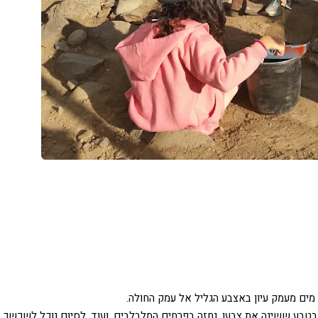
 מים מעמק עיון באצבע הגליל אל עמק החולה.
, בטבע ששינה את צבעו, נחזה בפרחים המלבלבים, ועוד. לסיום נוכל לשכשך