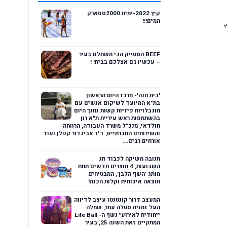
קיץ 2022-ימית 2000ספארק
המים!!!
BEEF הסטייק הכי משתלם בעיר
– עכשיו גם אצלכם בבית! !
'בית חנה'- מרכז היום הראשון
בת"א המיועד לשיקום אנשים עם
מוגבלויות פיזיות קשות נחנך היום
בהשתתפות ראש עיריית ת"א רון
חולדאי, מנכ"ל משרד העבודה, הרווחה
והשירותים החברתיים, ד"ר אביגדור קפלן ועוד
אורחים רבים....
תנובה משיקה לכבוד חג
השבועות, 4 מוצרים חדשים תחת
מותג 'השף הלבן', המבטיחים
תוצאה איכותית וקלות הכנה!
המעצב דרור קונטנטו עיצב לדיווה
העל זמנית סטלה עמר, שמלה
ייחודית לאירועי נשף ה- Life Ball
המתקיים זאת השנה 25, בעיר