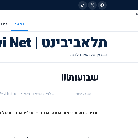
s
ילוג לתוכן הראשי
ראשי
אירוע
תלאביבינט | Tel Avivi Net
שבועות!!!
שולמית אטיאס | תלאביבינט -Tel Avivi Net
מאי 26, 2022
וגגים שבועות ברשות הטבע והגנים – סופ"ש אחד, ים של חו