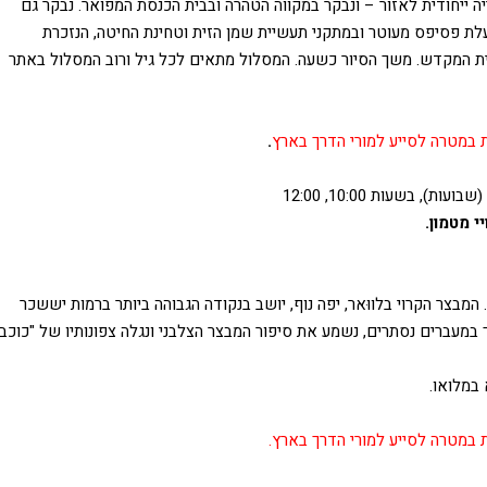
יה ייחודית לאזור – ונבקר במקווה הטהרה ובבית הכנסת המפואר. נבקר גם
ת פסיפס מעוטר ובמתקני תעשיית שמן הזית וטחינת החיטה, הנזכרת
בית המקדש. משך הסיור כשעה. המסלול מתאים לכל גיל ורוב המסלול באתר
 במטרה לסייע למורי הדרך בארץ
.
י מטמון.
מבצר הקרוי בלווּאר, יפה נוף, יושב בנקודה הגבוהה ביותר ברמות יששכר
ך במעברים נסתרים, נשמע את סיפור המבצר הצלבני ונגלה צפונותיו של "כוכב
 במלואו.
במטרה לסייע למורי הדרך בארץ.