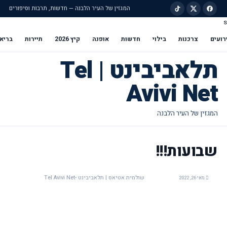
המגזין של העיר הלבנה — חדשות, תרבות וסיפורים
s
ילוג לתוכן הראשי
רועים
צרכנות
בילוי
חדשות
אופנה
קיץ 2026
תיירות
בריא
תלאביבינט | Tel
Avivi Net
שבועות!!!
שולמית אטיאס | תלאביבינט -Tel Avivi Net
מאי 26, 2022