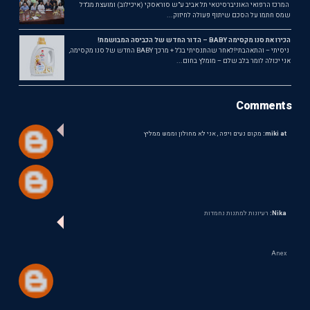
המרכז הרפואי האוניברסיטאי תל אביב ע"ש סוראסקי (איכילוב) ומועצת מג'דל
שמס חתמו על הסכם שיתוף פעולה לחיזוק...
הכירו את סנו מקסימה BABY – הדור החדש של הכביסה המבושמת!
ניסיתי – והתאהבתי!לאחר שהתנסיתי בג'ל + מרכך BABY החדש של סנו מקסימה,
אני יכולה לומר בלב שלם – מומלץ בחום...
Comments
miki at:
מקום נעים ויפה , אני לא מחולון וממש ממליץ
Nika:
רעיונות למתנות נחמדות
Anex