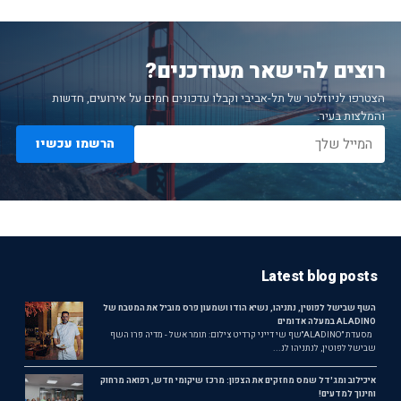
רוצים להישאר מעודכנים?
הצטרפו לניוזלטר של תל-אביבי וקבלו עדכונים חמים על אירועים, חדשות
והמלצות בעיר.
הרשמו עכשיו
Latest blog posts
השף שבישל לפוטין, נתניהו, נשיא הודו ושמעון פרס מוביל את המטבח של
ALADINO במעלה אדומים
מסעדת ״ALADINO״שף שי דייני קרדיט צילום: תומר אשל - מדיה פרו השף
שבישל לפוטין, לנתניהו לנ...
איכילוב ומג'דל שמס מחזקים את הצפון: מרכז שיקומי חדש, רפואה מרחוק
וחינוך למדעים!