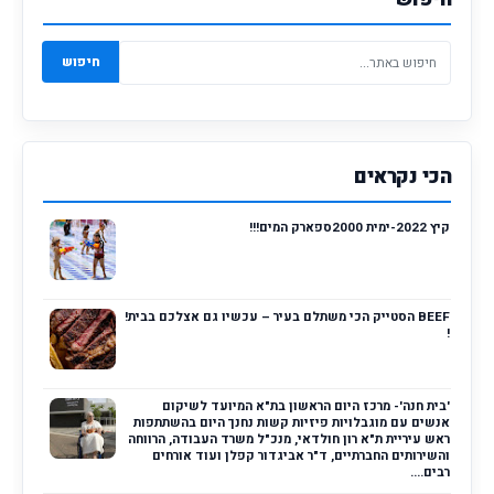
חיפוש
הכי נקראים
קיץ 2022-ימית 2000ספארק המים!!!
BEEF הסטייק הכי משתלם בעיר – עכשיו גם אצלכם בבית!
!
'בית חנה'- מרכז היום הראשון בת"א המיועד לשיקום
אנשים עם מוגבלויות פיזיות קשות נחנך היום בהשתתפות
ראש עיריית ת"א רון חולדאי, מנכ"ל משרד העבודה, הרווחה
והשירותים החברתיים, ד"ר אביגדור קפלן ועוד אורחים
רבים....