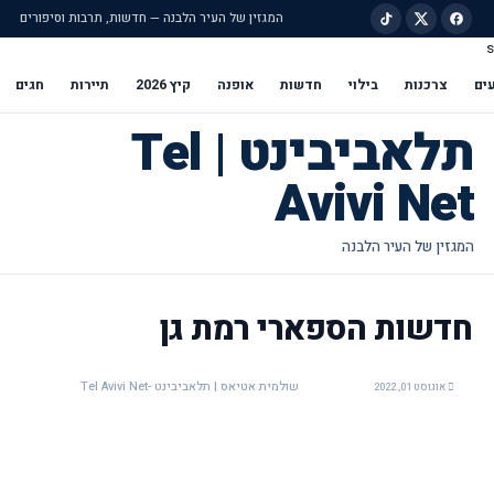
המגזין של העיר הלבנה — חדשות, תרבות וסיפורים
s
ילוג לתוכן הראשי
ים
צרכנות
בילוי
חדשות
אופנה
קיץ 2026
תיירות
חגים
תלאביבינט | Tel
Avivi Net
חדשות הספארי רמת גן
שולמית אטיאס | תלאביבינט -Tel Avivi Net
אוגוסט 01, 2022