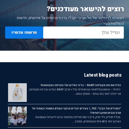
רוצים להישאר מעודכנים?
הצטרפו לניוזלטר של תל-אביבי וקבלו עדכונים חמים על אירועים, חדשות
והמלצות בעיר.
הרשמו עכשיו
Latest blog posts
הכירו את סנו מקסימה BABY – הדור החדש של הכביסה המבושמת!
ניסיתי – והתאהבתי!לאחר שהתנסיתי בג'ל + מרכך BABY החדש של סנו מקסימה,
אני יכולה לומר בלב שלם – מומלץ בחום...
"התגלית של הקיץ": 1,700 צעירים יהודים מרחבי העולם התאחדו באמפי תל
אביב והביעו אמון בישראל!
מנכ"ל תגלית, גידי מרק, ציין כי מאז תחילת המלחמה הגיעו לישראל באמצעות
הארגון יותר מ־60 אלף משתתפים, מתנדב...