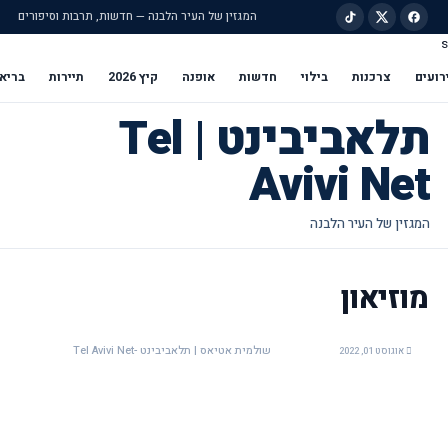
המגזין של העיר הלבנה — חדשות, תרבות וסיפורים
s
ילוג לתוכן הראשי
רועים
צרכנות
בילוי
חדשות
אופנה
קיץ 2026
תיירות
בריא
תלאביבינט | Tel
Avivi Net
מוזיאון
שולמית אטיאס | תלאביבינט -Tel Avivi Net
אוגוסט 01, 2022