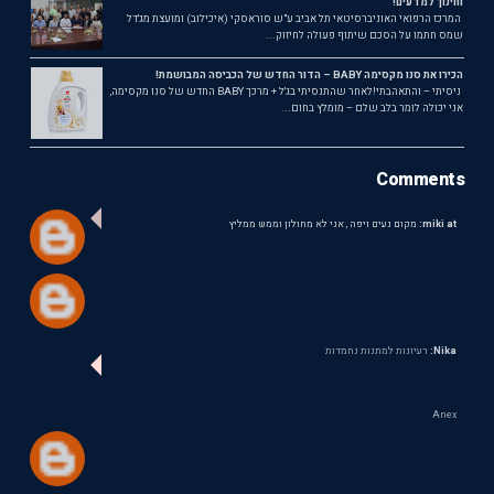
וחינוך למדעים!
המרכז הרפואי האוניברסיטאי תל אביב ע"ש סוראסקי (איכילוב) ומועצת מג'דל
שמס חתמו על הסכם שיתוף פעולה לחיזוק...
הכירו את סנו מקסימה BABY – הדור החדש של הכביסה המבושמת!
ניסיתי – והתאהבתי!לאחר שהתנסיתי בג'ל + מרכך BABY החדש של סנו מקסימה,
אני יכולה לומר בלב שלם – מומלץ בחום...
Comments
miki at:
מקום נעים ויפה , אני לא מחולון וממש ממליץ
Nika:
רעיונות למתנות נחמדות
Anex