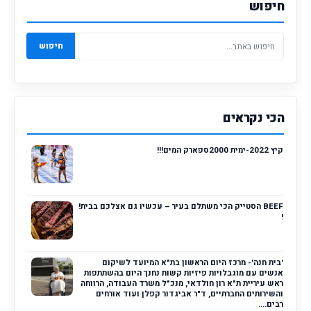
חיפוש
חיפוש
הכי נקראים
קיץ 2022-ימית 2000ספארק המים!!!
BEEF הסטייק הכי משתלם בעיר – עכשיו גם אצלכם בבית!
!
'בית חנה'- מרכז היום הראשון בת"א המיועד לשיקום
אנשים עם מוגבלויות פיזיות קשות נחנך היום בהשתתפות
ראש עיריית ת"א רון חולדאי, מנכ"ל משרד העבודה, הרווחה
והשירותים החברתיים, ד"ר אביגדור קפלן ועוד אורחים
רבים....