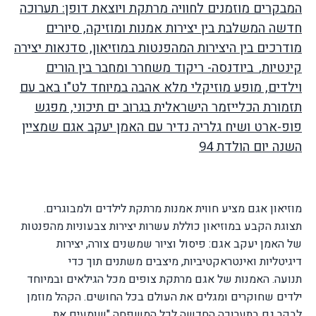
המבקרים מוזמנים לחוויה מרתקת ויוצאת דופן: תערוכה
חדשה המשלבת בין יצירות אמנות ומוזיקה, סיורים
מודרכים בין היצירות המהפנטות במוזיאון, סדנאות יצירה
קינטיות,
ביודנסה- ריקוד משחרר ומחבר בין הורים
וילדים, מופע מוזיקלי מלא אהבה במיוחד לט"ו באב עם
תזמורת הכלייזמר הישראלית בגרוב ים תיכוני, מפגש
פופ-ארט ושיח גלריה נדיר עם האמן יעקב אגם שמציין
השנה יום הולדת 94
מוזיאון אגם מציע חווית אמנות מרתקת לילדים ולמבוגרים.
תצוגת הקבע במוזיאון כוללת עשרות יצירות צבעוניות מהפנטות
של האמן יעקב אגם: פיסול וציור שמשנים צורה, יצירות
דיגיטליות ואינטראקטיביות, מיצבים
משתנים תוך כדי
תנועה. האמנות של אגם מרתקת צופים מכל הגילאים ובמיוחד
ילדים שחוקרים ומגלים את העולם בכל החושים. הקהל מוזמן
לבקר גם בתערוכה החדשה לכל המשפחה "שומעים את