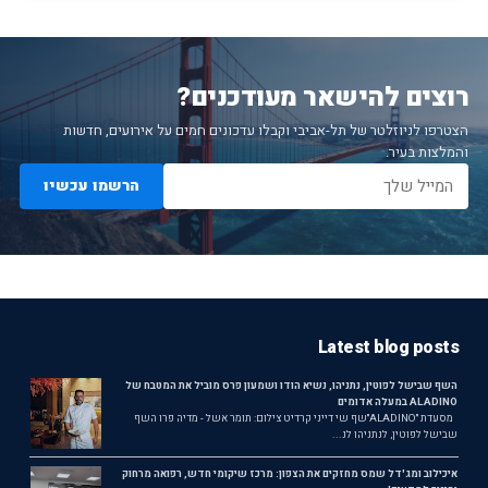
רוצים להישאר מעודכנים?
הצטרפו לניוזלטר של תל-אביבי וקבלו עדכונים חמים על אירועים, חדשות
והמלצות בעיר.
הרשמו עכשיו
Latest blog posts
השף שבישל לפוטין, נתניהו, נשיא הודו ושמעון פרס מוביל את המטבח של
ALADINO במעלה אדומים
מסעדת ״ALADINO״שף שי דייני קרדיט צילום: תומר אשל - מדיה פרו השף
שבישל לפוטין, לנתניהו לנ...
איכילוב ומג'דל שמס מחזקים את הצפון: מרכז שיקומי חדש, רפואה מרחוק