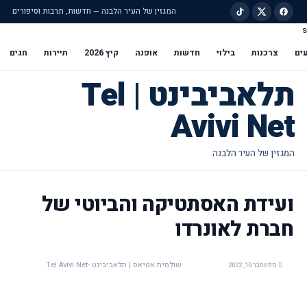
המגזין של העיר הלבנה — חדשות, תרבות וסיפורים
s
ילוג לתוכן הראשי
ים
צרכנות
בילוי
חדשות
אופנה
קיץ 2026
תיירות
חגים
תלאביבינט | Tel
Avivi Net
ועידת האסתטיקה והביוטי של
חברת לאונרדו
שולמית אטיאס | תלאביבינט -Tel Avivi Net
ספטמבר 10, 2022