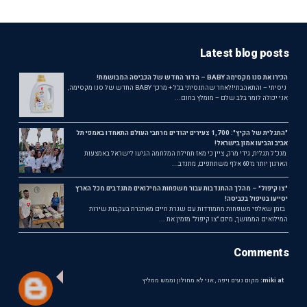
Latest blog posts
הכירו את סנו מקסימה BABY – הדור החדש של הכביסה המבושמת!
ניסיתי – והתאהבתי!לאחר שהתנסיתי בג'ל + מרכך BABY החדש של סנו מקסימה,
אני יכולה לומר בלב שלם – מומלץ בחום...
"התגלית של הקיץ": 1,700 צעירים יהודים מרחבי העולם התאחדו באמפי תל
אביב והביעו אמון בישראל!
מנכ"ל תגלית, גידי מרק, ציין כי מאז תחילת המלחמה הגיעו לישראל באמצעות
הארגון יותר מ־60 אלף משתתפים, מתנדב...
"צו קיפול" – מהלך ההתנדבות עבור משפחות המילואים מתנדבים מכל הארץ
יסייעו בטיפול בכביסה!
בזמן שאלפי משפחות מתמודדות עם שגרת חיים מאתגרת בעקבות שירות
המילואים הממושך, מיזם "צו קיפול" מזמין את ...
Comments
miki at:
מקום נעים ויפה , אני לא מחולון וממש ממליץ