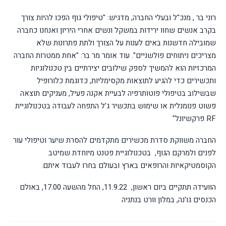
רוני בר , מנכ"ל ובעלי החברה, מדגיש: "טיפולי גוף הפכו להיות צורך
בקרב אנשים שחוו ירידות במשקל ונשים אחרי היריון ואנחנו כחברה
שמובילה חדשנות באים לענות על הצורך ולתת פתרונות שלא
מצריכים ניתוחים פולשניים". עוד אומר מר בר: "אחת ממטרות החברה
המרכזיות הוא להמשיך לספק שילובים יצירתיים בין טכנולוגיות
ותכשירים כדי להגיע לתוצאות מקסימליות, כדוגמת כלורופיל
שבשילוב בטיפולי פוטותרפיה לבעיית אקנה פעיל, מעניקים תוצאה
פשוט פנומנלית או שימוש בתכשיר ג'ל התפחה לעבודה בטכנולוגיית
RF
פרקשיונל"
החברה משווקת סדרת מכשירים מתקדמים להסרת שיער וטיפולי עור
לפנים ולמרקם הגוף,
בטכנולוגיית פטנט מיוחדת שמיטב
הקוסמטיקאיות והרופאים בארץ ובעולם בחרו לעבוד איתם.
הוועידה תתקיים ביום ראשון,
11.9.22, החל מהשעה 17.00, באולם
הכנסים גו'נה, במלון וורט בנתניה