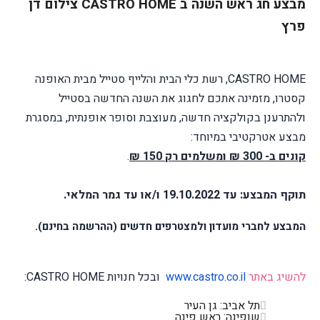
מבצע חג ראש השנה ב CASTRO HOME צילום דן
פרץ
CASTRO HOME
, רשת כלי הבית והלייף סטייל מבית האופנה
קסטרו, מזמינה אתכם ל
חג
וג את השנה החדשה בסטייל
ולהתרענן בקולקציה חדשה, מעוצבת וסופר אופנתית, במסגרת
מבצע אטרקטיבי במיוחד:
קונים ב- 300 ₪ ומשלמים רק 150 ₪
.
תוקף המבצע: עד 19.10.2022 ו/או עד גמר המלאי.
המבצע לחברי מועדון ולמצטרפים חדשים (ההרשמה בחינם).
להשיג באתר
www.castro.co.il
ובכל חנויות
CASTRO HOME
:
תל אביב: גן העיר
שופינה: ראש פינה