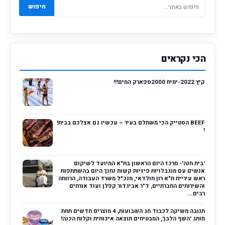
חיפוש
הכי נקראים
קיץ 2022-ימית 2000ספארק המים!!!
BEEF הסטייק הכי משתלם בעיר – עכשיו גם אצלכם בבית!
!
'בית חנה'- מרכז היום הראשון בת"א המיועד לשיקום
אנשים עם מוגבלויות פיזיות קשות נחנך היום בהשתתפות
ראש עיריית ת"א רון חולדאי, מנכ"ל משרד העבודה, הרווחה
והשירותים החברתיים, ד"ר אביגדור קפלן ועוד אורחים
רבים....
תנובה משיקה לכבוד חג השבועות, 4 מוצרים חדשים תחת
מותג 'השף הלבן', המבטיחים תוצאה איכותית וקלות הכנה!