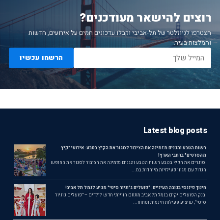
רוצים להישאר מעודכנים?
הצטרפו לניוזלטר של תל-אביבי וקבלו עדכונים חמים על אירועים, חדשות
והמלצות בעיר.
הרשמו עכשיו
Latest blog posts
רשות הטבע והגנים מזמינה את הציבור לסגור את הקיץ בטבע: אירועי "קיץ
מהסרטים" ברחבי הארץ!
סוגרים את הקיץ בטבע רשות הטבע והגנים מזמינה את הציבור לסגור את החופש
הגדול עם מגוון פעילויות מיוחדות במ...
חינוך פיננסי בגובה העיניים: "פועלים ג'וניור סיטי" מגיע לנמל תל אביב!
בנק הפועלים יקים בנמל תל אביב מתחם חווייתי חדש לילדים – "פועלים ג'וניור
סיטי", שיציע פעילות חינמית ופתוח...