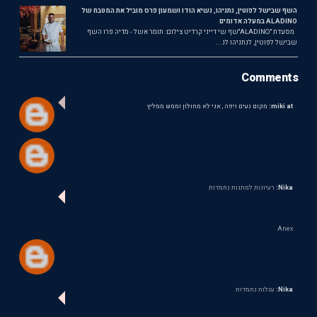
השף שבישל לפוטין, נתניהו, נשיא הודו ושמעון פרס מוביל את המטבח של
ALADINO במעלה אדומים
מסעדת ״ALADINO״שף שי דייני קרדיט צילום: תומר אשל - מדיה פרו השף
שבישל לפוטין, לנתניהו לנ...
Comments
miki at:
מקום נעים ויפה , אני לא מחולון וממש ממליץ
Nika:
רעיונות למתנות נחמדות
Anex
Nika:
עגלות נחמדות