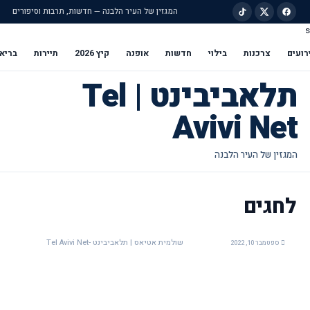
המגזין של העיר הלבנה — חדשות, תרבות וסיפורים
s
ילוג לתוכן הראשי
רועים
צרכנות
בילוי
חדשות
אופנה
קיץ 2026
תיירות
בריא
תלאביבינט | Tel
Avivi Net
לחגים
שולמית אטיאס | תלאביבינט -Tel Avivi Net
ספטמבר 10, 2022