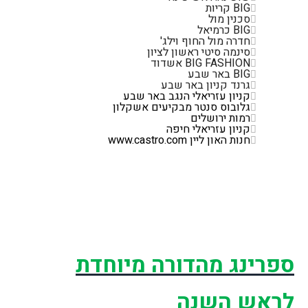
BIG
קריות
סכנין מול
BIG
כרמיאל
חדרה מול החוף וילג'
סינמה סיטי ראשון לציון
BIG FASHION
אשדוד
BIG
באר שבע
גרנד קניון באר שבע
קניון עזריאלי הנגב באר שבע
גלובוס סנטר מבקיעים אשקלון
רמות ירושלים
קניון עזריאלי חיפה
חנות האון ליין
www.castro.com
ספרינג מהדורה מיוחדת
לראש השנה