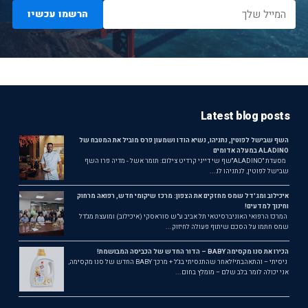
הרשמו עכשיו
Latest blog posts
השף שבישל לפוטין, נתניהו, נשיא הודו ושמעון פרס מוביל את המטבח של
ALADINO במעלה אדומים
מסעדת ״ALADINO״שף שי דייני קרדיט צילום: תומר אשל - מדיה פרו השף
שבישל לפוטין, לנתניהו לנ...
איכילוב ומג'דל שמס מחזקים את הצפון: מרכז שיקומי חדש, רפואה מרחוק
וחינוך למדעים!
המרכז הרפואי האוניברסיטאי תל אביב ע"ש סוראסקי (איכילוב) ומועצת מג'דל
שמס חתמו על הסכם שיתוף פעולה לחיזוק...
הכירו את סנו מקסימה BABY – הדור החדש של הכביסה המבושמת!
ניסיתי – והתאהבתי!לאחר שהתנסיתי בג'ל + מרכך BABY החדש של סנו מקסימה,
אני יכולה לומר בלב שלם – מומלץ בחום...