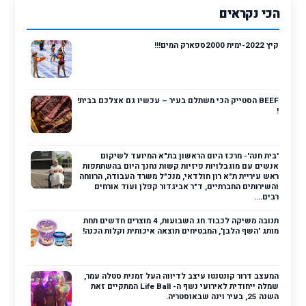
הכי נקראים
קיץ 2022-ימית 2000ספארק המים!!!
BEEF הסטייק הכי משתלם בעיר – עכשיו גם אצלכם בבית!
!
'בית חנה'- מרכז היום הראשון בת"א המיועד לשיקום
אנשים עם מוגבלויות פיזיות קשות נחנך היום בהשתתפות
ראש עיריית ת"א רון חולדאי, מנכ"ל משרד העבודה, הרווחה
והשירותים החברתיים, ד"ר אביגדור קפלן ועוד אורחים
רבים....
תנובה משיקה לכבוד חג השבועות, 4 מוצרים חדשים תחת
מותג 'השף הלבן', המבטיחים תוצאה איכותית וקלות הכנה!
המעצב דרור קונטנטו עיצב לדיווה העל זמנית סטלה עמר,
שמלה ייחודית לאירועי נשף ה- Life Ball המתקיים זאת
השנה 25, בעיר וינה שבאוסטריה.