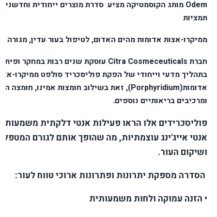
Odem מותג הקוסמטיקה מציע סדרת מוצרים ייחודית וחדשנית
תמציות
ממיקרו-אצות אדומות מהים האדום, לטיפול בעור עדין, מגורה ובו
חברת Citra Cosmeceuticals עוסקת שנים רבות במחקר 
בתהליך מדעי וייחודי של הפקת פוליסכריד סולפט ממיקרו-אצו
אדומות(Porphyridium), זאת בשילוב חומצות אמינו, חומצה
ומרכיבים בריאותיים נוספים.
פוליסכרידים אלו הראו פעילות אנטי דלקתית משמעותית 
אנטי אייג'ינג עוצמתיות, מה שהופך אותם לגורם המטפל 
ושיקום העור.
הסדרה מספקת יתרונות ופתרונות ארוכי טווח לעור:
• הזנה עמוקה ולחות משמעותית