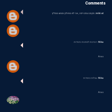
Comments
miki at:
מקום נעים ויפה , אני לא מחולון וממש ממליץ
Nika:
רעיונות למתנות נחמדות
Anex
Nika:
עגלות נחמדות
Anex