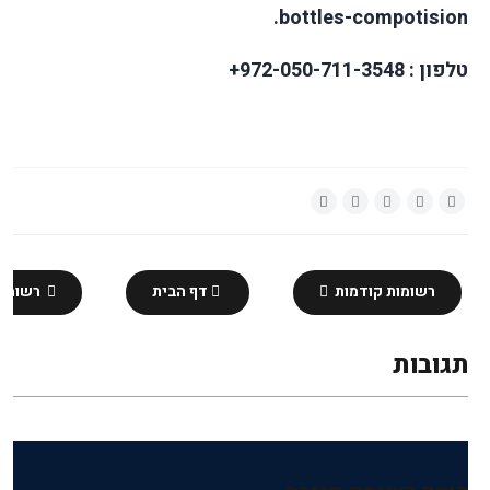
bottles-compotision.
טלפון :
972-050-711-3548+
רשומות קודמות
דף הבית
רשומות
תגובות