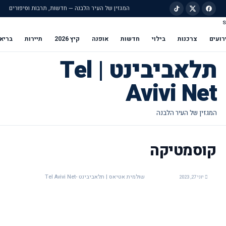
המגזין של העיר הלבנה — חדשות, תרבות וסיפורים
s
ילוג לתוכן הראשי
רועים
צרכנות
בילוי
חדשות
אופנה
קיץ 2026
תיירות
בריא
תלאביבינט | Tel
Avivi Net
קוסמטיקה
שולמית אטיאס | תלאביבינט -Tel Avivi Net
יוני 27, 2023