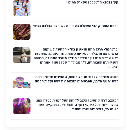
קיץ 2022-ימית 2000ספארק המים!!!
BEEF הסטייק הכי משתלם בעיר – עכשיו גם אצלכם בבית!
!
'בית חנה'- מרכז היום הראשון בת"א המיועד לשיקום
אנשים עם מוגבלויות פיזיות קשות נחנך היום בהשתתפות
ראש עיריית ת"א רון חולדאי, מנכ"ל משרד העבודה, הרווחה
והשירותים החברתיים, ד"ר אביגדור קפלן ועוד אורחים
רבים....
תנובה משיקה לכבוד חג השבועות, 4 מוצרים חדשים תחת
מותג 'השף הלבן', המבטיחים תוצאה איכותית וקלות הכנה!
המעצב דרור קונטנטו עיצב לדיווה העל זמנית סטלה עמר,
שמלה ייחודית לאירועי נשף ה- Life Ball המתקיים זאת
השנה 25, בעיר וינה שבאוסטריה.