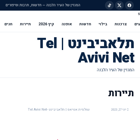
המגזין של העיר הלבנה — חדשות, תרבות וסיפורים
s
ילוג לתוכן הראשי
ים
צרכנות
בילוי
חדשות
אופנה
קיץ 2026
תיירות
חגים
תלאביבינט | Tel
Avivi Net
תיירות
שולמית אטיאס | תלאביבינט -Tel Avivi Net
יוני 27, 2023