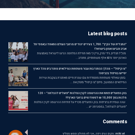
Latest blog posts
"התגלית של הקיץ": 1,700 צעירים יהודים מרחבי העולם התאחדו באמפי תל
אביב והביעו אמון בישראל!
מנכ"ל תגלית, גידי מרק, ציין כי מאז תחילת המלחמה הגיעו לישראל באמצעות
הארגון יותר מ־60 אלף משתתפים, מתנדב...
"צו קיפול" – מהלך ההתנדבות עבור משפחות המילואים מתנדבים מכל הארץ
יסייעו בטיפול בכביסה!
בזמן שאלפי משפחות מתמודדות עם שגרת חיים מאתגרת בעקבות שירות
המילואים הממושך, מיזם "צו קיפול" מזמין את ...
בנק הפועלים פותח את ההרשמה לקרן המלגות "פועלים להצלחה" – 120
מלגות בסך 10,000 ₪ לסטודנטים ברחבי הארץ!!!
שנה שמינית ברציפות: בנק הפועלים מכריז על פתיחת ההרשמה לקרן המלגות
"פועלים להצלחה", במסגרתה יע...
Comments
miki at:
מקום נעים ויפה , אני לא מחולון וממש ממליץ