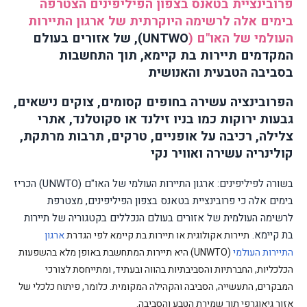
פרובינציית בטאנס בצפון הפיליפינים הצטרפה
בימים אלה לרשימה היוקרתית של ארגון התיירות
העולמי של האו"ם (
UNTWO
), של אזורים בעולם
המקדמים תיירות בת קיימא, תוך התחשבות
בסביבה הטבעית והאנושית
הפרובינציה עשירה בחופים קסומים, צוקים נישאים,
גבעות ירוקות כמו בניו זילנד או סקוטלנד, אתרי
צלילה, רכיבה על אופניים, טרקים, תרבות מרתקת,
קולינריה עשירה ואוויר נקי
בשורה לפיליפינים: ארגון התיירות העולמי של האו"ם (
UNWTO
) הכריז
בימים אלה כי פרובינציית בטאנס בצפון הפיליפינים, מצטרפת
לרשימה העולמית של אזורים בעולם הנכללים בקטגוריה של תיירות
בת קיימא.
תיירות אקולוגית או תיירות בת קיימא לפי הגדרת
ארגון
התיירות העולמי
(UNWTO)
היא תיירות המתחשבת באופן מלא בהשפעות
הכלכליות, החברתיות והסביבתיות בהווה ובעתיד, ומתייחסת לצורכי
המבקרים, התעשייה, הסביבה והקהילה המקומית. כלומר, פיתוח כלכלי של
אזור גיאוגרפי תוך שמירת הטבע והסביבה.