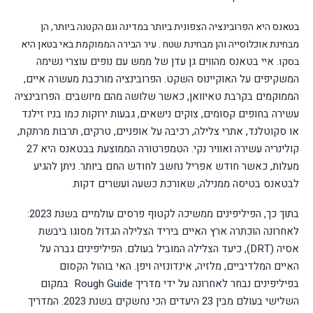
בטאנס היא הפרובינציה הצפונית ביותר במדינה וגם הקטנה ביותר, הן
מבחינת אוכלוסייה והן מבחינת שטח
.
עיר הבירה
הממוקמת באי בטאן היא
איי בטאנס מהווים גן עדן של ממש עם נופים עוצרי נשימה
בסקו
.
המשקיפים על האוקיינוס השקט. הפרובינציה מורכבת מעשרה איים,
הממוקמים בקרבת טאיוואן, כאשר שלושה מהם מיושבים. הפרובינציה
עשירה בחופים קסומים, צוקים נישאים, גבעות ירוקות כמו בניו זילנד
או סקוטלנד, אתרי צלילה, רכיבה על אופניים, טרקים, תרבות מרתקת,
קולינריה עשירה ואוויר נקי. הטמפרטורה הממוצעת בבטאנס היא 27
מעלות, כאשר חודש אפריל נחשב לחודש החם ביותר. ניתן להגיע
לבטאנס בטיסה ממנילה, שאורכת כשעה ועשרים דקות.
בתוך כך, הפיליפינים ממשיכה לקטוף פרסים עולמיים בשנת 2023:
לאחרונה הוכתרה ארץ האיים ביריד הצלילה הגדול מסוגו ביבשת
אסיה (
DRT
), כיעד הצלילה המוביל בעולם. הפיליפינים גברה על
האיים המלדיביים, מלזיה, אינדונזיה ויפן. האי בוהול הקסום
בפיליפינים נבחר לאחרונה על ידי מדריך
Rough Guide
במקום
השלישי בעולם מבין 23 היעדים הכי נחשקים בשנת 2023. המדריך