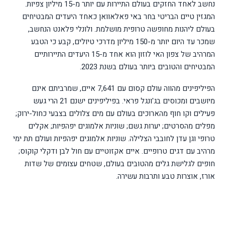
נחשב לאחד החזקים בעולם התיירות עם יותר מ-15 מיליון צפיות.
המגזין טיים הבריטי בחר באי פאלאוואן כאחד היעדים המבטיחים
בעולם ליהנות מחופשה טרופית מושלמת. ולונלי פלאנט הנחשב,
שמכר עד היום יותר מ-150 מיליון מדרכי טיולים, קבע כי הטבע
המרהיב של צפון האי לוזון הוא אחד מ-15 היעדים התיירותיים
המבטיחים והטובים ביותר בעולם בשנת 2023.
הפיליפינים מהווה עולם קסום עם 7,641 איים, שמרביתם אינם
מיושבים ומכוסים בג'ונגל פראי. בפיליפינים ישנם 21 הרי געש
פעילים וקו חוף מהארוכים בעולם עם מים צלולים בצבעי כחול-ירוק;
מפלים מהסרטים; יערות גשם; שוניות אלמוגים יפהפיות; אקלים
טרופי וגן עדן לחובבי הצלילה. שוניות אלמוגים יפהפיות ועולם תת ימי
מרהיב עם דגים טרופיים. איים אקזוטיים עם חול לבן ודקלי קוקוס;
חופים לגלישת גלים מהטובים בעולם, שטחים עצומים של שדות
אורז, אוצרות טבע ותרבות עשירה.