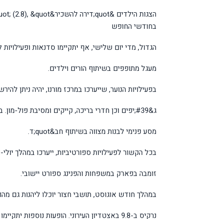
בחודשי החופש
הגדול, מדי יום שלישי, אף יתקיימו סדנאות ופעילויות לכל המשפחה בחינם ב&quot;קפה 
מעגל מתופפים בשיתוף הורים וילדים.
בפעילויות הנוער, שייערכו במרכז מורנו, יהיה ניתן להירשם ל
ג&#39;יפים וכן חדרי בריכה, קייקים ומסיבת פול-מון. בשבוע שבין 9.7-13.4 בין השעות 16:00-19:00 יתקיים שבוע של
מסע פנימי לבנות מצווה בשיתוף חב&quot;ד.
בכל הקשור לפעילויות ספורטיביות, ייערכו במהלך יולי-א
זומבה בפארק במשפחות והפנינג ספורט יישובי.
במהלך חודש אוגוסט, תושבי חצור יוכלו ליהנות גם מהו
נרקיס ב-9.8 באצטדיון העירוני. הופעות נוספות יתקיימו ב&quot;ברבל&#39;ה&quot; - מדי יום חמישי ב-20:00 בערב. ב-3.8 תגיע