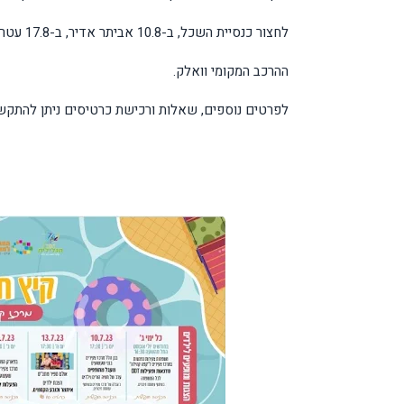
לחצור כנסיית השכל, ב-10.8 אביתר אדיר, ב-17.8 עטר מיינר, ב-24.8 מלבי טרופיקל וב-31.8 יופיעו ב&quot;ברבל&#39;ה&quot;
ההרכב המקומי וואלק.
לפרטים נוספים, שאלות ורכישת כרטיסים ניתן להתקשר ל-35754