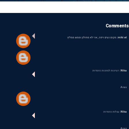
Comments
miki at:
מקום נעים ויפה , אני לא מחולון וממש ממליץ
Nika:
רעיונות למתנות נחמדות
Anex
Nika:
עגלות נחמדות
Anex