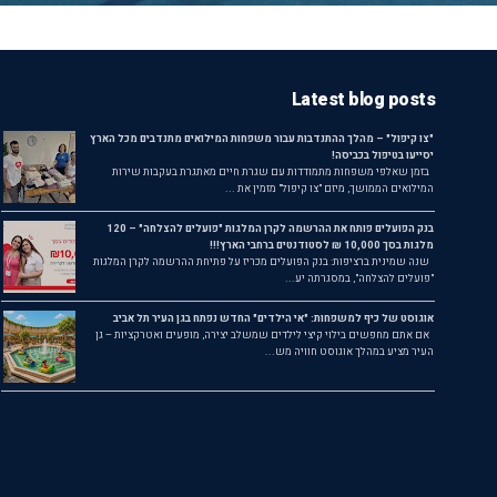
Latest blog posts
"צו קיפול" – מהלך ההתנדבות עבור משפחות המילואים מתנדבים מכל הארץ
יסייעו בטיפול בכביסה!
בזמן שאלפי משפחות מתמודדות עם שגרת חיים מאתגרת בעקבות שירות
המילואים הממושך, מיזם "צו קיפול" מזמין את ...
בנק הפועלים פותח את ההרשמה לקרן המלגות "פועלים להצלחה" – 120
מלגות בסך 10,000 ₪ לסטודנטים ברחבי הארץ!!!
שנה שמינית ברציפות: בנק הפועלים מכריז על פתיחת ההרשמה לקרן המלגות
"פועלים להצלחה", במסגרתה יע...
אוגוסט של כיף למשפחות: "אי הילדים" החדש נפתח בגן העיר תל אביב
אם אתם מחפשים בילוי קיצי לילדים שמשלב יצירה, מופעים ואטרקציות – גן
העיר מציע במהלך אוגוסט חוויה מש...