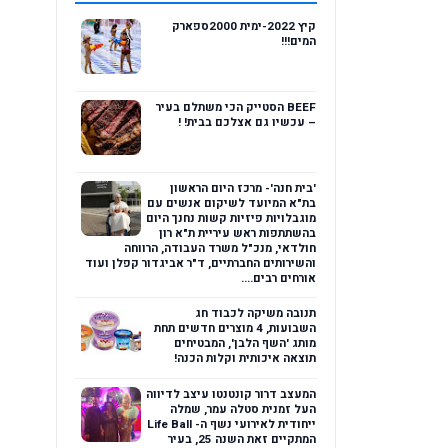
קיץ 2022-ימית 2000ספארק
המים!!!
BEEF הסטייק הכי משתלם בעיר
– עכשיו גם אצלכם בבית! !
'בית חנה'- מרכז היום הראשון
בת"א המיועד לשיקום אנשים עם
מוגבלויות פיזיות קשות נחנך היום
בהשתתפות ראש עיריית ת"א רון
חולדאי, מנכ"ל משרד העבודה, הרווחה
והשירותים החברתיים, ד"ר אביגדור קפלן ועוד
אורחים רבים....
תנובה משיקה לכבוד חג
השבועות, 4 מוצרים חדשים תחת
מותג 'השף הלבן', המבטיחים
תוצאה איכותית וקלות הכנה!
המעצב דרור קונטנטו עיצב לדיווה
העל זמנית סטלה עמר, שמלה
ייחודית לאירועי נשף ה- Life Ball
המתקיים זאת השנה 25, בעיר