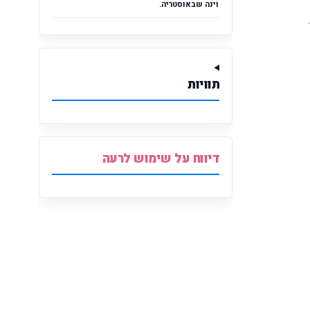
וינה שבאוסטריה.
הצגות הילדים &quot;דירה להשכיר&quot; (2.8), &quot;הכינה נחמה&quot; (17.8) ו-&quot;מי אכל את הדייסה שלי&quot; (31.8).
תוויות
דיווח על שימוש לרעה