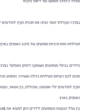
טורניר כדורגל והופעה של ליאור נרקיס
במרכז הקהילתי חצור הציגו את תכנית הקיץ לחודשים יול
פעילויות ספורטיביות ומופעים של מיטב האמנים בארץ
הילדים בבית? מחפשים תעסוקה לימים החמים? במרכז 
תכננו לכם רשימת פעילויות גדולה ועשירה. החופש הגדו
הקיץ לחודשים יולי-אוגוסט, שכוללת, בין השאר, הצגות,
האמנים בארץ.
בין שלל ההצגות והמופעים לילדים ניתן למצוא את &quot;איתמר וכובע הקסמים&quot; שיוצג ב-13.7. בחודש אוגוסט יתקיימו