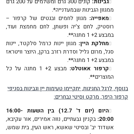
גבינות:
קונים 300 גרם ומשלמים על 200 גרם
ממגוון הגבינות שבמעדנייה*.
מאפייה:
מגוון לחמים ובגטים של קרפור –
רוסטיק, לחם צ'יה ופשתן, לחם מחמצת ועוד,
במבצע 2+ 1 מתנה**.
מחלקת היין:
מגוון יינות כרמל סלקטד, יינות
סגל, מרום גליל וסדרת רזרב ברקן, היוצר וויטראז
במבצע 2+ 1 מתנה**.
קרפור אאוטלט:
מבצע 2+ 1 מתנה על כל
המוצרים**.
בנוסף, לרגל החגיגות, יתקיימו טעימות יין וגבינות בסניפי
קרפור היפר, מרקט וסיטי נבחרים:
היום (יום ד' 12.7) בין השעות 16:00-
20:00:
בקניון גבעתיים, נווה אמירים, אור עקיבא,
אשדוד יב' ובסיטי שאשא, ראש העין, בית שמש,