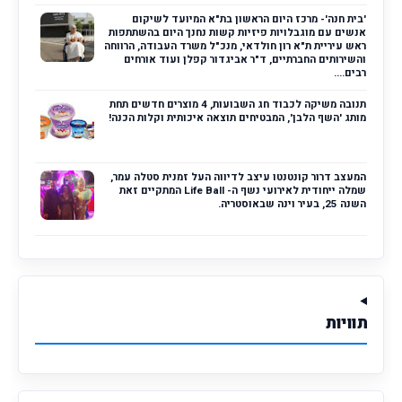
'בית חנה'- מרכז היום הראשון בת"א המיועד לשיקום
אנשים עם מוגבלויות פיזיות קשות נחנך היום בהשתתפות
ראש עיריית ת"א רון חולדאי, מנכ"ל משרד העבודה, הרווחה
והשירותים החברתיים, ד"ר אביגדור קפלן ועוד אורחים
רבים....
תנובה משיקה לכבוד חג השבועות, 4 מוצרים חדשים תחת
מותג 'השף הלבן', המבטיחים תוצאה איכותית וקלות הכנה!
המעצב דרור קונטנטו עיצב לדיווה העל זמנית סטלה עמר,
שמלה ייחודית לאירועי נשף ה- Life Ball המתקיים זאת
השנה 25, בעיר וינה שבאוסטריה.
תוויות