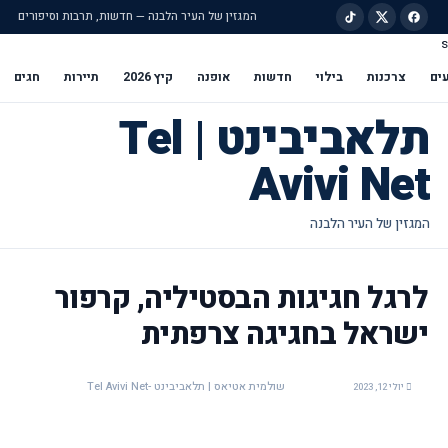
המגזין של העיר הלבנה — חדשות, תרבות וסיפורים
s
ילוג לתוכן הראשי
ים
צרכנות
בילוי
חדשות
אופנה
קיץ 2026
תיירות
חגים
תלאביבינט | Tel
Avivi Net
לרגל חגיגות הבסטיליה, קרפור
ישראל בחגיגה צרפתית
שולמית אטיאס | תלאביבינט -Tel Avivi Net
יולי 12, 2023