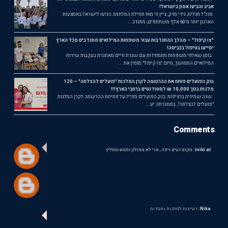
אביב והביעו אמון בישראל!
מנכ"ל תגלית, גידי מרק, ציין כי מאז תחילת המלחמה הגיעו לישראל באמצעות
הארגון יותר מ־60 אלף משתתפים, מתנדב...
"צו קיפול" – מהלך ההתנדבות עבור משפחות המילואים מתנדבים מכל הארץ
יסייעו בטיפול בכביסה!
בזמן שאלפי משפחות מתמודדות עם שגרת חיים מאתגרת בעקבות שירות
המילואים הממושך, מיזם "צו קיפול" מזמין את ...
בנק הפועלים פותח את ההרשמה לקרן המלגות "פועלים להצלחה" – 120
מלגות בסך 10,000 ₪ לסטודנטים ברחבי הארץ!!!
שנה שמינית ברציפות: בנק הפועלים מכריז על פתיחת ההרשמה לקרן המלגות
"פועלים להצלחה", במסגרתה יע...
Comments
miki at:
מקום נעים ויפה , אני לא מחולון וממש ממליץ
Nika:
רעיונות למתנות נחמדות