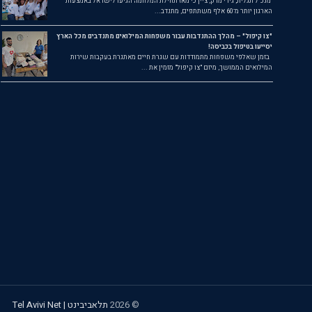
מנכ"ל תגלית, גידי מרק, ציין כי מאז תחילת המלחמה הגיעו לישראל באמצעות
הארגון יותר מ־60 אלף משתתפים, מתנדב...
"צו קיפול" – מהלך ההתנדבות עבור משפחות המילואים מתנדבים מכל הארץ
יסייעו בטיפול בכביסה!
בזמן שאלפי משפחות מתמודדות עם שגרת חיים מאתגרת בעקבות שירות
המילואים הממושך, מיזם "צו קיפול" מזמין את ...
©
2026
תלאביבינט | Tel Avivi Net