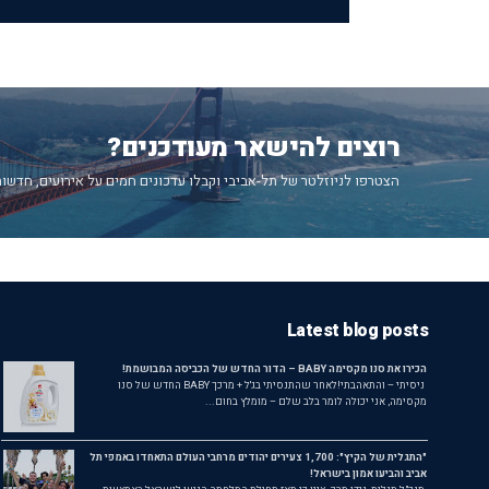
רוצים להישאר מעודכנים?
הצטרפו לניוזלטר של תל-אביבי וקבלו עדכונים חמים על אירועים, חדשות
Latest blog posts
הכירו את סנו מקסימה BABY – הדור החדש של הכביסה המבושמת!
ניסיתי – והתאהבתי!לאחר שהתנסיתי בג'ל + מרכך BABY החדש של סנו
מקסימה, אני יכולה לומר בלב שלם – מומלץ בחום...
"התגלית של הקיץ": 1,700 צעירים יהודים מרחבי העולם התאחדו באמפי תל
אביב והביעו אמון בישראל!