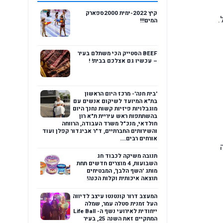
קיץ 2022-ימית 2000ספארק
.
המים!!!
BEEF הסטייק הכי משתלם בעיר
– עכשיו גם אצלכם בבית! !
'בית חנה'- מרכז היום הראשון
בת"א המיועד לשיקום אנשים עם
מוגבלויות פיזיות קשות נחנך היום
בהשתתפות ראש עיריית ת"א רון
חולדאי, מנכ"ל משרד העבודה, הרווחה
והשירותים החברתיים, ד"ר אביגדור קפלן ועוד
אורחים רבים....
ה
תנובה משיקה לכבוד חג
השבועות, 4 מוצרים חדשים תחת
מותג 'השף הלבן', המבטיחים
תוצאה איכותית וקלות הכנה!
המעצב דרור קונטנטו עיצב לדיווה
העל זמנית סטלה עמר, שמלה
ייחודית לאירועי נשף ה- Life Ball
המתקיים זאת השנה 25, בעיר