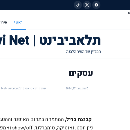
s
ילוג לתוכן הראשי
ראשי
אירוע
תלאביבינט | Tel Avivi Net
עסקים
שולמית אטיאס | תלאביבינט -Tel Avivi Net
אוקטובר 27, 2024
קבוצת בריל,
המתמחה בתחום האופנה וההנעלה,
ניין ווסט, נאוטיקה, טימברלנד,
show/off
ואמפו