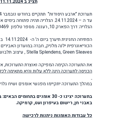
תציג ב 11.11.2024- 24.11.2024 בגלריה על האגם ברעננה
הגלריה: דרך הפארק 10, רעננה. מספר טלפון
0469
Stella Splendens, Green Sleaves , עיצוב תלבושות הלהקה: טטאינה שולמן.
את התערוכה הקימה המפיקה ואוצרת התערוכות, אל
הכניסה לתערוכה הינה ללא עלות והיא מתאימה ל
במהלך התערוכה יתקיימו מפגשי אומנים ושיח גלריה
בתערוכה יציגו כ- 30 אומנים בתח
באבני חן, רישום בעיפרון ועט, קרמיקה.
כל עבודות האומנות ניתנות לרכישה