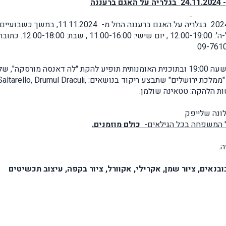
תערוכת "ארבע היסודות" תתקיים בחודש נובמבר 2024 בגלריה על האגם ברעננה החל מ- 11.11.2024, במשך כשבועיים
עד ה – 24.11.2024. הגלריה תהיה פתוחה בימים א'-ה': 12:00-19:00 , יום שישי: 11:00-16:00 , שבת: :00-18:00
09-761
הפתיחה החגיגית תיערך ביום ה' ה- 14.11.2024 בשעה 19:00 ובתוכנית האומנותית תופיע להקת "לה דאנסה מורסקה", ש
הכוריאוגרפית ילנה מלניק, חברה במועדון האבירים "ממלכת ירושלים" שתבצע ריקוד בנושאים: ltarello, Drumul Draculi
ונה שלייפק
כל המשפחה בכל הגילאים-
כולם מוזמנים.
.
ומים הבאים: בובנאים, ציור שמן, אקרילי, אקוורל, ציור בקפה, עיצוב תכשיטים