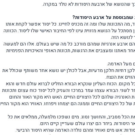
 כך שהנושא של ארבעת היסודות לא נולד במקרה.
 שמבוססת על ארבע היסודות?
, מה התכונות שלו ומה זה מכניס לחיינו. כל יסוד אפשר לקחת אותו
מן מסתכל על הנושא מזווית עינו לפי החיבור האישי שלו ליסוד. הכוונה
לנושא הזה.
שהם ארבע אנרגיות שמהם מורכב כל מה שיש בעולם. אלו הם למעשה
ד מאתנו ומעצבים את הרגשות, תכונות האופי והאיכויות הפנימיות
 מעל האדמה.
חלקן דתיות חלקן מדעיות, אבל לכולן יש נושא אחד משותף שכולל את
ווים את הנצח.
כל מקום. הכוח העליון שנקרא הבורא החליט לברוא עולם חדש והוא
לשני. הבורא עצמו עמד במרכז והעניק לכל יסוד כוח עצום ותכונות
ת האנרגיה שלהם לכל היצורים החיים. האש היא מקור האור והחום
 כל היצורים החיים וממנה הם יצמחו ויפרחו. האוויר הוא מקור החיי
את הכל מסביב, והחושך נסוג. מים נשפכו מלמעלה, ממלאים את כל
היסודות. ביחד הם יצרו עולם שעדיין קיים היום.
סודות: אש מים ואוויר ומהם נולדה האדמה שהיא היסוד הרביעי.