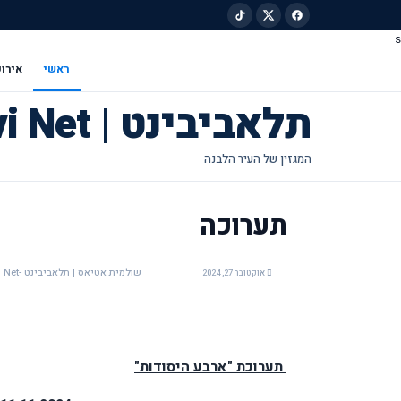
s
ילוג לתוכן הראשי
ראשי
אירוע
תלאביבינט | Tel Avivi Net
תערוכה
שולמית אטיאס | תלאביבינט -Tel Avivi Net
אוקטובר 27, 2024
תערוכת "ארבע היסודות"