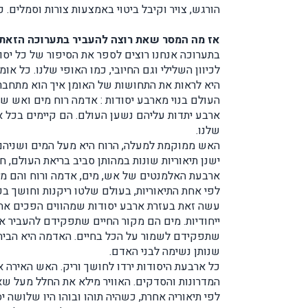
הורגש, צויר וקיבל ביטוי באמצעות צורות וסמלים.
אז מה המסר שאת רוצה להעביר בתערוכה הזאת
בתערוכה אנחנו רוצים לספר את הסיפור של כל יסוד
לכיוון השלילי וגם החיובי, כמו האופי שלנו. כל או
היא לראות את התחושות של האומן איך הוא מתחבר 
העולם בנוי מארבע יסודות : אדמה רוח מים ואש 
ארבע יתדות עליהם נשען העולם. הם קיימים בכל אח
שלנו.
האש ממוקמת למעלה, הרוח היא מעל המים ושניהם
ישנן תיאוריות שונות במהותן סביב בריאת העולם, 
ארבעת האלמנטים של אש, מים, אדמה ורוח והם מה
לפי אחת התיאוריות, בעולם שלטו ריקנות וחושך ב
עשה זאת בעזרת ארבע יסודות שמהווים הפכים אחד 
ייחודיות. מים הם מקור החיים שתפקידם להעביר א
שתפקידם לשמור על הכל בחיים. האדמה היא הבית של
שנותן נשימה לבני האדם.
כל ארבעת היסודות ירדו לחושך וריק. האש האירה 
המדרונות והסדקים. האוויר מילא את החלל מעל שאר 
לפי תיאוריה אחרת, כשהיה תוהו ובוהו היו שלושה י