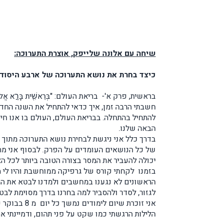
שיחה עם אלונה שלייפק, אוצרת התערוכה:
כיצד בחרת את נושא התערוכה של ארבע היסוד
בראשית, פרק א'- בריאת העולם: "בְּרֵאשִׁ֖ית בָּרָ֣א אֱלֹהִ֑ים א
חשבתי הרבה זמן, איך כדאי להתחיל את השנה הח
להתחיל בהתחלה. בבריאת העולם, העולם בו אנו חי
הבאה שלנו.
בדרך כלל אני ניגשת לבחירת נושא התערוכה מתוך
של כל הנושאים העומדים על הפרק. לבסוף אני מחל
יכולה להעביר את המסר בצורה הטובה ביותר לכל 
בזמנו לקחתי קורס של גרפיקה ממוחשבת והיו לי 
הראשונים לא נגענו במחשבים ולמדנו לבטא את המ
לגזור, לסדר ולהסביר למה בחרנו בדרך מסוימת לב
הלילות הרגשתי כמו שקט על פני תהום, ודמיינתי א