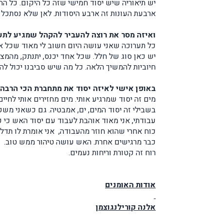
יש תיאוריה שיש יסוד חמישי שזה כל היקום. כל החי
ארבעת העונות זה ארבע היסודות. לאן שלא נסתכל נ
ואיזה מסר את רוצה להעביר להקהל שמגיע לת
כל תערוכה שאני עושה היום חשוב לי מאוד שכל אחד 
יש כאן סוג של חלל. שכל אחד יכנס, יתנתק, מהמ
חיוביות להמשיך הלאה. כל מה שיש סביבנו יכול להפ
באופן אישי
לאיזה יסוד את מתחברת הכי הרבה
מים זה יסוד שמרגיע אותי. מים מחזירים אותי לחיים
בשבילי זה יסוד המים, ים, אמבטיה. גם כשאני משק
עבודתי, אני מאוד אוהבת לעבוד עם יסוד האש כי 
כוח אחרי שהוא חוזר מהעבודה, אני אומרת לו תד
כבר מרגישים אחרת. האש עושה טיהור ממש טוב.
רוח זה קטורת וריחות נעמים.
אודות האומנים
אלנה קורילנגוצמן