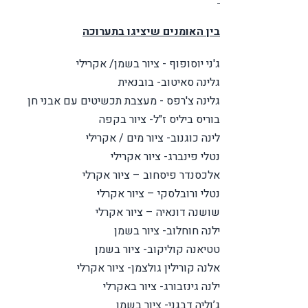
בין האומנים שיציגו בתערוכה
ג'ני יוסופוף - ציור בשמן/ אקרילי
גלינה סאיטוב- בובנאית
גלינה צ'רפס - מעצבת תכשיטים עם אבני חן
בוריס ביליס ז"ל- ציור בקפה
לינה כוגנוב- ציור מים / אקרילי
נטלי פינברג- ציור אקרילי
אלכסנדר פיסחוב – ציור אקרלי
נטלי ורובלסקי – ציור אקרלי
שושנה דונאיה – ציור אקרלי
ילנה חוחלוב- ציור בשמן
טטיאנה קוליקוב- ציור בשמן
אלנה קורילין גולצמן- ציור אקרלי
ילנה גינזבורג- ציור באקרלי
ג’וליה דבגני- ציור בשמן