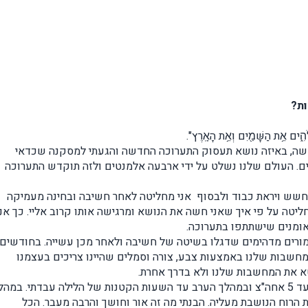
ות?
ֵ֥ת הַשָּׁמַ֖יִם וְאֵ֥ת הָאָֽרֶץ".
דשה, באיזה נושא תעסוק התערוכה החדשה והגעתי למסקנה שכדאי
ים. העולם שלנו נשלט על ידי ארבעה אלמנטים ולזה תוקדש התערוכה
 חשש ויראת כבוד ולבסוף אני מחליטה לאחר חשיבה ובחינה מעמיקה
יטה על פי איך שאני חשה את הנושא ומרגישה אותו קרוב אליי. כך אני
האומנים שישתתפו בתערוכה.
מורים מדהימים שדגלו בשיטה של חשיבה ולאחר מכן עשייה. בחודשים
חשבות שלנו באמצעות צבע, צורה וסמלים שהיינו צריכים בעצמנו
טא את המחשבות שלנו ולא בדרך אחרת.
אני זוכרת שיום לימודים נמשך כל יום מ 8 בבוקר עד 5 אחה"צ ובמהלך הערב עד השעות הקטנות של הלילה עבדתי. במה
ת הרוח הנושבת מעליה. הבנתי מה זה אור וחושך והרבה מעבר. הכל