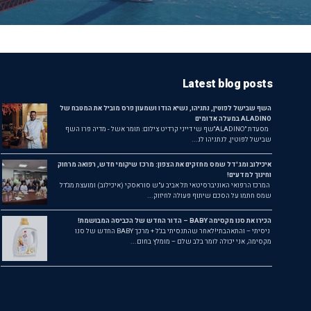
Latest blog posts
השף שבישל לפוטין, נתניהו, נשיא הודו ושמעון פרס מוביל את המטבח של
ALADINO במעלה אדומים
מסעדת ״ALADINO״שף שי דייני קרדיט צילום: תומר אשל - מדיה פרו השף
שבישל לפוטין, לנתניהו לנ...
איכילוב ומג'דל שמס מחזקים את הצפון: מרכז שיקומי חדש, רפואה מרחוק
וחינוך למדעים!
המרכז הרפואי האוניברסיטאי תל אביב ע"ש סוראסקי (איכילוב) ומועצת מג'דל
שמס חתמו על הסכם שיתוף פעולה לחיזוק...
הכירו את סנו מקסימה BABY – הדור החדש של הכביסה המבושמת!
ניסיתי – והתאהבתי!לאחר שהתנסיתי בג'ל + מרכך BABY החדש של סנו
מקסימה, אני יכולה לומר בלב שלם – מומלץ בחום...