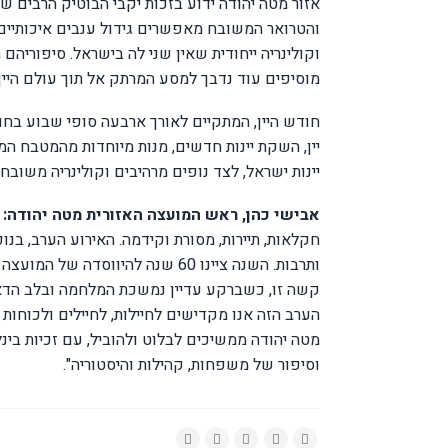
אזור מטה יהודה ידוע בזכות יקבי הבוטיק הרבים שלו
והטרואר המשובח מאפשרים גידול ענבים איכותיים וה
וקולינריה ייחודית שאין שני לה בישראל. סיפוריהם
מוסיפים עוד נדבך למסע המרתק אל תוך עולם היין
חודש היין, המתקיים לאורך ארבעה סופי שבוע בחודש 
יין, השקת יינות חדשים, מנות מיוחדות מהמטבח המ
יינות ישראל, לצד נופים מרהיבים וקולינריה משובחת
אבישי כהן, ראש המועצה האזורית מטה יהודה:
חקלאות, תיירות, מסורת וקידמה. האירוע הערב, בנ
ותרבות. השנה ציינו 60 שנה להיוו
קשה זו, כשברקע עדיין נמשכת המלחמה ובלב הדאגה
הערב הזה אנו מקדישים לחיילות, לחיילים ולכוחות ה
מטה יהודה ממשיכים לבלוט ולהוביל, עם זכיות בינל
וסיפור של משפחות, קהילות והיסטוריה
."