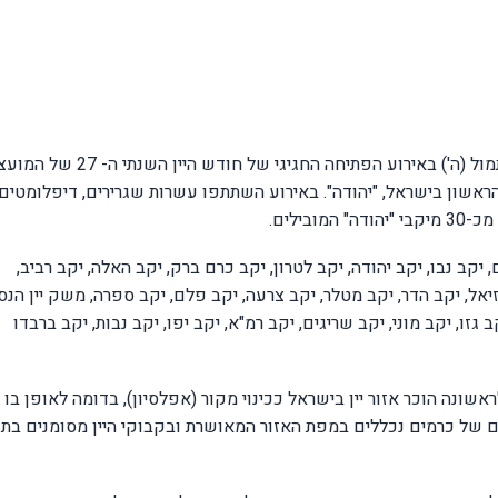
שגרירים ודיפלומטים מעשרות מדינות השתתפו אתמול (ה') באירוע הפתיחה החגיגי של חודש היין השנתי 
ן הראשון בישראל, "יהודה". באירוע השתתפו עשרות שגרירים, דיפלומטים,
בילים.
יקב נבו, יקב יהודה, יקב לטרון, יקב כרם ברק, יקב האלה, יקב רביב,
יאל, יקב הדר, יקב מטלר, יקב צרעה, יקב פלם, יקב ספרה, משק יין הנס
גזו, יקב מוני, יקב שריגים, יקב רמ"א, יקב יפו, יקב נבות, יקב ברבדו
ל בשנת 2020 הכרה רשמית. לראשונה הוכר אזור יין בישראל ככינוי מקור (אפלסיון), בדומה לאופן בו
ם ומוגנים אזורי היין באירופה. כ-15,000 דונם של כרמים נכללים במפת האזור המאושרת ובקבוקי היין מסומנים בתו