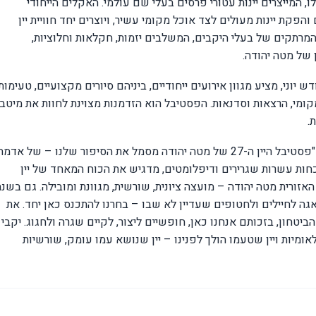
, המייצרים יינות עטורי פרסים בעלי שם עולמי. האקלים הייחודי
פקת יינות מעולים לצד אוכל מקומי עשיר, ויוצרים יחד חוויית יין
 המרתקים של בעלי היקבים, המשלבים יזמות, חקלאות וחלוציות,
 של מטה יהודה.
יוני, מציע מגוון אירועים ייחודיים, ביניהם סיורים מקצועיים, טעימות
קומי, הרצאות וסדנאות. הפסטיבל הוא הזדמנות מצוינת לחוות את מיטב
.
"
פסטיבל היין ה-27 של מטה יהודה מסמל את הסיפור שלנו – של אדמה
וכחות עשרות שגרירים ודיפלומטים, מדגיש את הכוח המאחד של יין
סדה של המועצה האזורית מטה יהודה – מועצה ציונית, שורשית, מגוונת ומובילה. גם בשנ
 לחיילים ולחטופים שעדיין לא שבו – בחרנו להתכנס כאן יחד. את
ביטחון, בזכותם אנחנו כאן, חופשיים ליצור, לקיים שגרה ולחגוג. יקבי
אומיות ויין שטעמו הולך לפנינו – יין שנושא עמו עומק, שורשיות