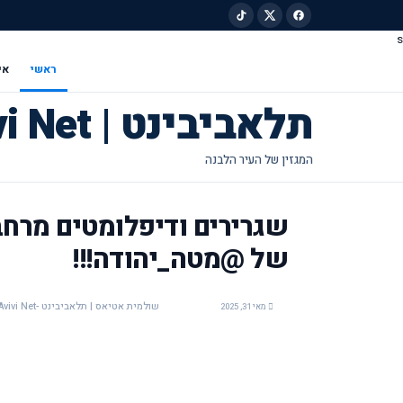
s
ילוג לתוכן הראשי
ראשי
אי
תלאביבינט | Tel Avivi Net
של @מטה_יהודה!!!
שולמית אטיאס | תלאביבינט -Tel Avivi Net
מאי 31, 2025