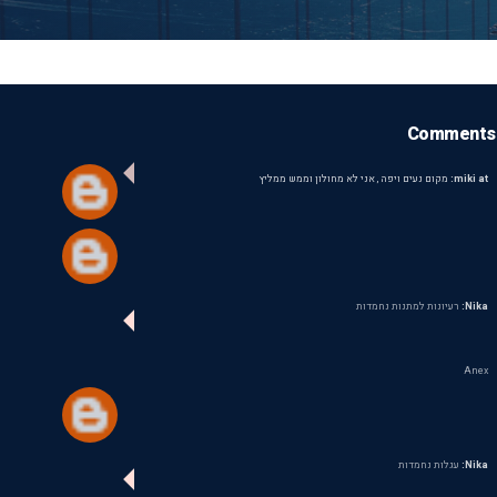
Comments
miki at:
מקום נעים ויפה , אני לא מחולון וממש ממליץ
Nika:
רעיונות למתנות נחמדות
Anex
Nika:
עגלות נחמדות