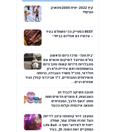
קיץ 2022-ימית 2000ספארק
המים!!!
BEEF הסטייק הכי משתלם בעיר
– עכשיו גם אצלכם בבית! !
'בית חנה'- מרכז היום הראשון
בת"א המיועד לשיקום אנשים עם
מוגבלויות פיזיות קשות נחנך היום
בהשתתפות ראש עיריית ת"א רון
חולדאי, מנכ"ל משרד העבודה, הרווחה
והשירותים החברתיים, ד"ר אביגדור קפלן ועוד
אורחים רבים....
תנובה משיקה לכבוד חג
השבועות, 4 מוצרים חדשים תחת
מותג 'השף הלבן', המבטיחים
תוצאה איכותית וקלות הכנה!
המעצב דרור קונטנטו עיצב לדיווה
העל זמנית סטלה עמר, שמלה
ייחודית לאירועי נשף ה- Life Ball
המתקיים זאת השנה 25, בעיר