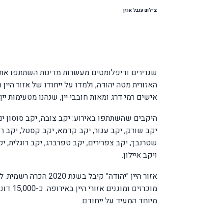
צילום ענבל אוזן
האזורית מטה יהודה, ולמדו על ייחודו של אזור היי
אישים רמי דרג ומאות חובבי יין, שנהנו מטעימות יין מכ-30 מיקבי "יהודה" המו
היקבים שהשתתפו באירוע: יקב צובה, יקב סוסון ים, 
יקב שורק, יקב עגור, יקב קדמא, יקב קסטל, יקב רז
שטרנבך, יקב צפרירים, יקב טפרברג, יקב רוגלית, יקב 
ויקב איילון
.
אזור היין "יהודה" קיב
מוכרזי
מיוחד המעיד על ייחודם.