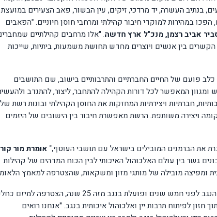
ם, בנתיב העשרה, יד מרדכי, זיקים, עין הבשור, פאב הצעירים במועצת
הפכו במהירות למוקדי חיבור קהילתי ומרחבי חוסן חיוניים. "הפאבים
ביר אביב רצמן, מנכ"ל ארץ חדשה
. "אלו מרחבים קהילתיים שמחברים
קשרים בין אנשים ויוצרים מחדש תחושת משמעות, ביתיות, שייכות
לב פועם של החיים החברתיים והתרבותיים בישוב, שם התושבים
ומגוון המאפשר לכל דורות הקהילה להתחבר, ליצור, להתנדב ולהעשיר
יות, חברתיות ויצירתיות המחזקות את החוסן הקהילתי ובונות רשת של
קומה ויצירה משותפת
.
הרשת מאפשרת חיבור בין הישובים של היזמים
ברת את הברמנים המובילים בישראל עם תושבי העוטף,"
אומרת מור קור
ונים גשר בין עולם האלכוהול האיכותי לבין הכוח המדהים של קהילות
נית ומפיצה מובילה של מותגי מזון ומשקאות, שהצטרפה למאמץ הלאומי
קרן מיראז' ישראל, שיזמה והקימה את מועדון יקבי הנגב לפני חמש שנים ופועלת בנגב מזה 25 שנה, הצטרפה למיזם
חזון לפיתוח תרבות יין ואלכוהול איכותית בנגב. "אנחנו רואים