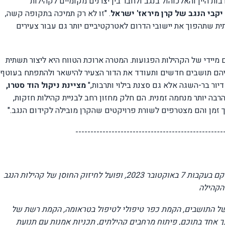
ת היין והאלכוהול בנגב ולחבר בין יצרנים מקומיים לקהילות
 יקבי הנגב של קרן מיראז' ישראל
. "זו לא רק תמיכה בתקופה קשה,
ית שתהפוך את יישובי הדרום לאטרקטיביים יותר גם עבור צעירים
יידי של הקהילות הפגועות. המטרה ארוכת הטווח היא ליצור תשתית
יהם תושבים חדשים ותעודד את הדור הצעיר להישאר ולהתפתח בעוטף.
יור בר-השגה אלא גם סצנת בילוי ותרבות,"
מציינת ניקול הוד סטרו,
רבה יותר מנחמה זמנית. הם חלק מחזון רחב לבניית קהילות חזקות,
 זמן והם מצטרפים לשורת פרויקטים שהקרן מובילה לקידום הנגב."
-------------
------------------------------
------
ארץ חדשה עכשיו הוא ארגון ללא מטרות רווח שהוקם בעקבות 7 באוקטובר 2023, ופועל לחיזוק החוסן של קהילות הנגב
הקהילה
ן של התושבים, הקמת כפר טיפולי לטיפול בטראומה, הקמת רשת של
 אחד בתוכם, פיתוח מרחבים קהילתים, תכניות אמנות עם תנועת