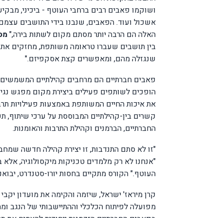
ושוקמו פאבים רבים ברחבי העוטף - ביכיני, מבקיעי
אשכול ועוד. הפאבים, שנבנו בידי התושבים עצמם, 
האלה הם הרבה יותר מסתם מקום לשתות בירה,"
מס
בין תושבים שעברו טראומה משותפת, מחזקים את ה
שנגזלה מהם, ומאפשרים קצת אסקפיזם."
פאבים חברתיים הם מרחבים קהילתיים המשמשים כ
הופכים לשותפים פעילים ביצירת מקום מפגש נגיש 
את איכות החיים המשותפת באמצעות פעילויות תרבות
קשרים בין-קהילתיים המבוססת על ערכי שיתוף, ת
החברתיים, הברמנים וקהילת התרבות והאומנות.
"זו לא סתם התנדבות, זו יצירת קהילה חדשה שמח
"אנחנו לא רק מלמדים טכניקות מיקסולוגיה, אלא ב
העוטף." הקורס מתקיים בחסות יורו-סטנדרט, יבוא
מפועלה לפיתוח הכלכלי וההתיישבותי של הנגב ומתוך 