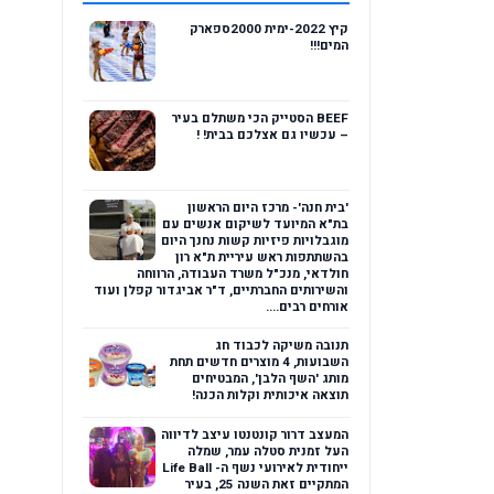
קיץ 2022-ימית 2000ספארק
המים!!!
BEEF הסטייק הכי משתלם בעיר
– עכשיו גם אצלכם בבית! !
'בית חנה'- מרכז היום הראשון
בת"א המיועד לשיקום אנשים עם
מוגבלויות פיזיות קשות נחנך היום
בהשתתפות ראש עיריית ת"א רון
חולדאי, מנכ"ל משרד העבודה, הרווחה
והשירותים החברתיים, ד"ר אביגדור קפלן ועוד
אורחים רבים....
תנובה משיקה לכבוד חג
השבועות, 4 מוצרים חדשים תחת
מותג 'השף הלבן', המבטיחים
תוצאה איכותית וקלות הכנה!
המעצב דרור קונטנטו עיצב לדיווה
העל זמנית סטלה עמר, שמלה
ייחודית לאירועי נשף ה- Life Ball
המתקיים זאת השנה 25, בעיר