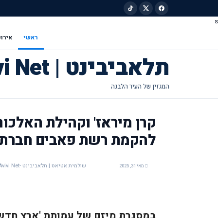
s
ילוג לתוכן הראשי
ראשי
אירוע
תלאביבינט | Tel Avivi Net
קרן מיראז' וקהילת האלכו
להקמת רשת פאבים חברתיי
שולמית אטיאס | תלאביבינט -Tel Avivi Net
מאי 31, 2025
במסגרת מיזם של עמותת 'ארץ חדשה