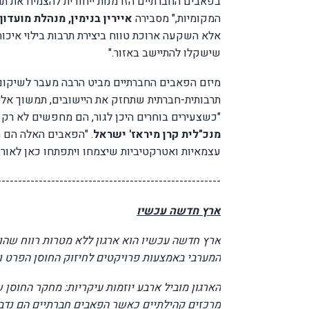
בפאבים החברתיים הזדמנות ייחודית להצמיח את תרבו
המקומיות," מסבירה
איירין בנימין, מנהלת מועדון
אלא השקעה ארוכת טווח ביצירת תרבות בילוי איכות
שישקלו להתיישב באזור."
מיזם הפאבים החברתיים מביט הרבה מעבר לשיקום מ
תרבותית-חברתית שתחזק את היישובים, תמשוך אל
"כשצעירים בוחרים היכן לגור, הם מחפשים לא רק ד
מנכ"לית קרן מיראז' ישראל
. "הפאבים האלה הם ה
עצמאיות ואטרקטיביות שיצמחו ויתפתחו כאן לאורך
------------------------
------------------------------
ארץ חדשה עכשיו
המערבי באמצעות פרויקטים לחיזוק החוסן הפרט ו
הארגון מוביל ארבע יוזמות עיקריות: מחקר החוס
מרכזים קהילתיים כאשר הפאבים חברתיים הם נדבך