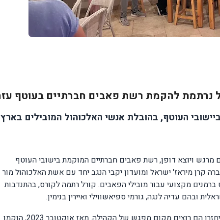
 נרתמת להקמת רשת פאבים חברתיים בעוטף עזה
ישובי העוטף, בהובלת אנשי האלכוהול המובילים בארץ.
 מרגש ויוצא דופן, רשת פאבים חברתיים המוקמת בישובי העוטף
ה קרן מיראז' ישראל ומועדון יקבי הנגב יחד עם אשת האלכוהול מור
ברמנים מקצועי עבור מובילי הפאבים. קורל רתמה לקורס, בהתנדבות
ת ובהם עדיה לנגה, גורמי ספיאשווילי ואיירין בנימין.
ההבנה בתקופת הפינוי של הישובים הייתה היא כשיחזרו הם רוצים מקום מפגש של הקהילה. מאז אוקטובר 2023, הוקמו